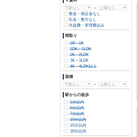
▼賃料
～
敷金・保証金なし
礼金・敷引なし
共益費・管理費込み
間取り
1R～1K
1DK～1LDK
2K～2LDK
3K～3LDK
4K～4LDK以上
面積
～
駅からの徒歩
1分以内
5分以内
7分以内
10分以内
15分以内
20分以内