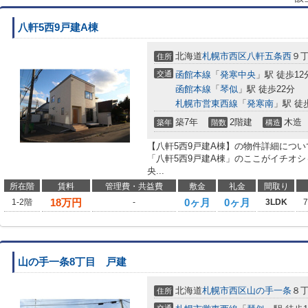
八軒5西9戸建A棟
北海道
札幌市西区
八軒五条西
９
住所
交通
函館本線
「
発寒中央
」駅 徒歩12
函館本線
「
琴似
」駅 徒歩22分
札幌市営東西線
「
発寒南
」駅 徒
築7年
2階建
木造
築年
階数
構造
【八軒5西9戸建A棟】の物件詳細につい
「八軒5西9戸建A棟」のここがイチオシ
央...
所在階
賃料
管理費・共益費
敷金
礼金
間取り
18
万円
0ヶ月
0ヶ月
1-2階
-
3LDK
山の手一条8丁目 戸建
北海道
札幌市西区
山の手一条
８
住所