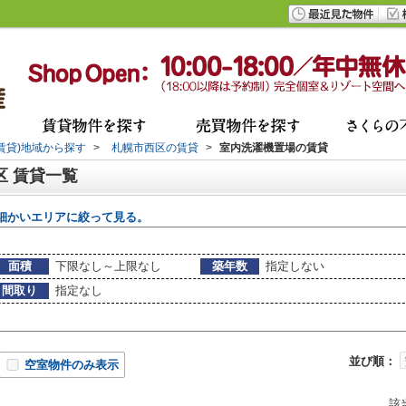
(賃貸)地域から探す
>
札幌市西区の賃貸
>
室内洗濯機置場の賃貸
区 賃貸一覧
細かいエリアに絞って見る。
面積
下限なし～上限なし
築年数
指定しない
間取り
指定なし
並び順：
空室物件のみ表示
該