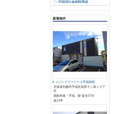
手稲渓仁会病院周辺
新着物件
メゾンドファミーユ手稲前田
北海道札幌市手稲区前田十二条１０丁
目
函館本線「手稲」駅 徒歩37分
築13年