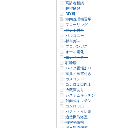
高齢者相談
眺望良好
DIY可
室内洗濯機置場
フローリング
ロフト付き
バルコニー
都市ガス
プロパンガス
オール電化
エレベーター
駐輪場
バイク置場あり
家具・家電付き
ガスコンロ
コンロ２口以上
冷蔵庫あり
システムキッチン
対面式キッチン
コンロ３口
バス・トイレ別
追焚機能浴室
浴室乾燥機
温水洗浄便座