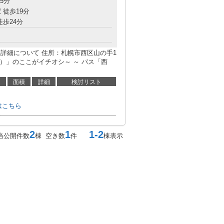
5分
 徒歩19分
徒歩24分
詳細について 住所：札幌市西区山の手1
目）」のここがイチオシ～ ～ バス「西
面積
詳細
検討リスト
はこちら
2
1
1-2
当公開件数
棟 空き数
件
棟表示