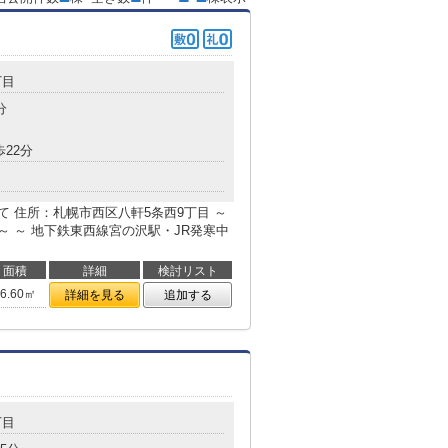
丁目
分
歩22分
て 住所：札幌市西区八軒5条西9丁目 ～
～ ～ 地下鉄東西線宮の沢駅・JR発寒中
面積
詳細
検討リスト
76.60㎡
詳細を見る
追加する
丁目