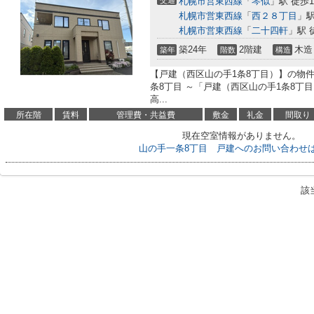
交通
札幌市営東西線
「
琴似
」駅 徒歩1
札幌市営東西線
「
西２８丁目
」駅
札幌市営東西線
「
二十四軒
」駅 
築24年
2階建
木造
築年
階数
構造
【戸建（西区山の手1条8丁目）】の物件
条8丁目 ～「戸建（西区山の手1条8丁
高...
所在階
賃料
管理費・共益費
敷金
礼金
間取り
現在空室情報がありません。
山の手一条8丁目 戸建へのお問い合わせ
該