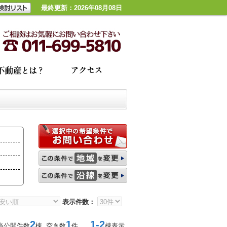
最終更新：2026年08月08日
表示件数：
2
1
1-2
当公開件数
棟 空き数
件
棟表示