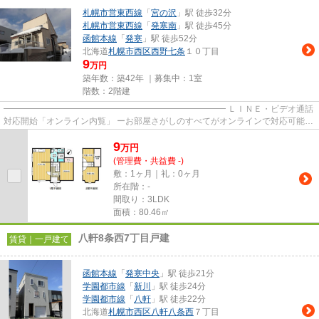
札幌市営東西線
「
宮の沢
」駅 徒歩32分
札幌市営東西線
「
発寒南
」駅 徒歩45分
函館本線
「
発寒
」駅 徒歩52分
北海道
札幌市西区
西野七条
１０丁目
9
万円
築年数：築42年 ｜募集中：
1室
階数：2階建
━━━━━━━━━━━━━━━━━━━━━━━━━━ ＬＩＮＥ・ビデオ通話
対応開始「オンライン内覧」 ーお部屋さがしのすべてがオンラインで対応可能ー
━━━━━━━━━━━━━━━━━━━━━━━━━━ スマートフォンだけで
9
物...
万
円
(管理費・共益費 -)
敷：1ヶ月｜礼：0ヶ月
所在階：-
間取り：3LDK
面積：80.46㎡
八軒8条西7丁目戸建
賃貸｜一戸建て
函館本線
「
発寒中央
」駅 徒歩21分
学園都市線
「
新川
」駅 徒歩24分
学園都市線
「
八軒
」駅 徒歩22分
北海道
札幌市西区
八軒八条西
７丁目