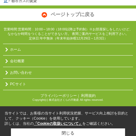
貸
>
都市ガスの賃貸
ページトップに戻る
営業時間:営業時間：10:00～18:00（18:00以降は予約制）※お部屋探しをしたいけど、
なかなか時間をつくることができない方。 夜間ご案内サービスをご利用下さい。
定休日:年中無休（年末年始休暇12月29日～1月3日）
ホーム
会社概要
お問い合わせ
PCサイト
プライバシーポリシー
利用規約
｜
Copyright(c) 株式会社さくらの不動産 All rights reserved.
当サイトでは、お客様の当サイト利用状況把握、サービス向上検討を目的と
して、クッキー（Cookie）を使用しています。
詳しくは、当社の
「Cookieの取扱いについて」
をご確認ください。
閉じる