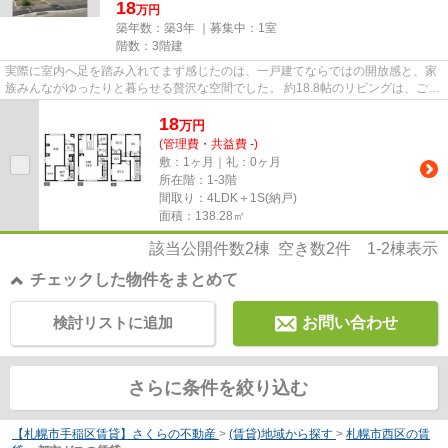
18
万円
築年数：築3年 ｜募集中：
1室
階数：3階建
実際に室内へ足を踏み入れてまず感じたのは、一戸建てならではの開放感と、家
族みんながゆったりと暮らせる贅沢な空間でした。 約18.8帖のリビングは、ご家
族が自然と集まりたくなる...
18
万
円
(管理費・共益費 -)
敷：1ヶ月｜礼：0ヶ月
所在階：1-3階
間取り：4LDK＋1S(納戸)
面積：138.28㎡
該当公開件数
2
棟 空き数
2
件
1-2
棟表示
チェックした物件をまとめて
検討リストに追加
お問い合わせ
さらに条件を絞り込む
【札幌市手稲区賃貸】さくらの不動産
>
(賃貸)地域から探す
>
札幌市西区の賃