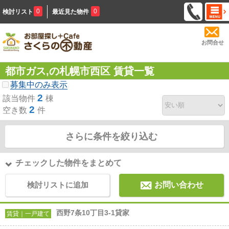
0
0
検討リスト
最近見た物件
お問合せ
都市ガス,の札幌市西区 賃貸一覧
募集中のみ表示
2
該当物件
棟
2
空き数
件
さらに条件を絞り込む
チェックした物件をまとめて
検討リストに追加
お問い合わせ
西野7条10丁目3-1貸家
賃貸｜一戸建て