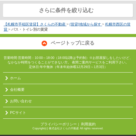
さらに条件を絞り込む
【札幌市手稲区賃貸】さくらの不動産
>
(賃貸)地域から探す
>
札幌市西区の賃
貸
>
バス・トイレ別の賃貸
ページトップに戻る
営業時間:営業時間：10:00～18:00（18:00以降は予約制）※お部屋探しをしたいけど、
なかなか時間をつくることができない方。 夜間ご案内サービスをご利用下さい。
定休日:年中無休（年末年始休暇12月29日～1月3日）
ホーム
会社概要
お問い合わせ
PCサイト
プライバシーポリシー
利用規約
｜
Copyright(c) 株式会社さくらの不動産 All rights reserved.