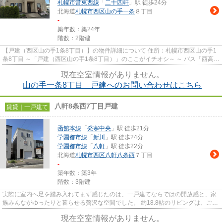
札幌市営東西線
「
二十四軒
」駅 徒歩24分
北海道
札幌市西区
山の手一条
８丁目
-
築年数：築24年
階数：2階建
【戸建（西区山の手1条8丁目）】の物件詳細について 住所：札幌市西区山の手1
条8丁目 ～「戸建（西区山の手1条8丁目）」のここがイチオシ～ ～ バス「西高校
前」停まで徒歩2分（約1...
現在空室情報がありません。
山の手一条8丁目 戸建へのお問い合わせはこちら
八軒8条西7丁目戸建
賃貸｜一戸建て
函館本線
「
発寒中央
」駅 徒歩21分
学園都市線
「
新川
」駅 徒歩24分
学園都市線
「
八軒
」駅 徒歩22分
北海道
札幌市西区
八軒八条西
７丁目
-
築年数：築3年
階数：3階建
実際に室内へ足を踏み入れてまず感じたのは、一戸建てならではの開放感と、家
族みんながゆったりと暮らせる贅沢な空間でした。 約18.8帖のリビングは、ご家
族が自然と集まりたくなる...
現在空室情報がありません。