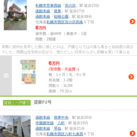
札幌市営東西線
「
宮の沢
」駅 徒歩23分
函館本線
「
発寒
」駅 徒歩27分
函館本線
「
稲積公園
」駅 徒歩38分
北海道
札幌市西区
宮の沢四条
５丁目
6
万円
築年数：築49年 ｜募集中：
1室
階数：2階建
実際に室内を見学した際に感じたのは、戸建ならではの落ち着きと自由度の高さ
でした。周囲は住宅街が広がり、慌ただしい日常から少し距離を置いて暮らせそ
うな環境です。 アパートや...
6
万
円
(管理費・共益費 -)
敷：1ヶ月｜礼：0ヶ月
所在階：1-2階
間取り：3LDK
面積：75.32㎡
貸家F2号
賃貸｜一戸建て
函館本線
「
発寒中央
」駅 徒歩20分
学園都市線
「
八軒
」駅 徒歩19分
函館本線
「
琴似
」駅 徒歩21分
北海道
札幌市西区
八軒七条西
６丁目