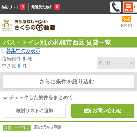
0
0
検討リスト
最近見た物件
お問合せ
バス・トイレ別,の札幌市西区 賃貸一覧
募集中のみ表示
9
該当物件
棟
6
空き数
件
さらに条件を絞り込む
チェックした物件をまとめて
検討リストに追加
お問い合わせ
宮の沢4-5戸建
賃貸｜一戸建て