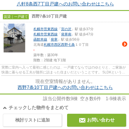
八軒8条西7丁目戸建へのお問い合わせはこちら
西野7条10丁目戸建
賃貸｜一戸建て
札幌市営東西線
「
宮の沢
」駅 徒歩37分
札幌市営東西線
「
発寒南
」駅 徒歩47分
函館本線
「
発寒
」駅 徒歩56分
北海道
札幌市西区
西野七条
１０丁目
-
築年数：築30年
階数：2階建 地下1階
実際に室内へ入って最初に感じたのは、一戸建てならではのゆとりと、ご家族が
快適に暮らせる工夫が随所に詰まった住まいだということです。 5LDKという広
さがあるため、ご家族それぞ...
現在空室情報がありません。
西野7条10丁目戸建へのお問い合わせはこちら
該当公開件数
9
棟 空き数
6
件
1-9
棟表示
チェックした物件をまとめて
検討リストに追加
お問い合わせ