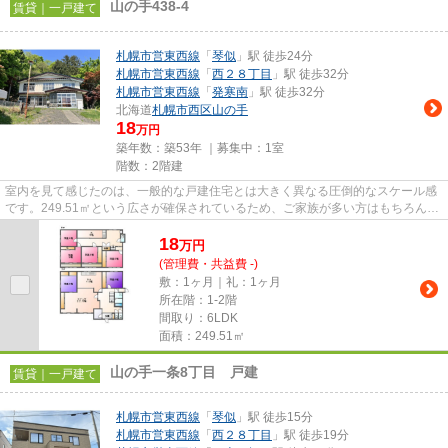
山の手438-4
賃貸｜一戸建て
札幌市営東西線
「
琴似
」駅 徒歩24分
札幌市営東西線
「
西２８丁目
」駅 徒歩32分
札幌市営東西線
「
発寒南
」駅 徒歩32分
北海道
札幌市西区
山の手
18
万円
築年数：築53年 ｜募集中：
1室
階数：2階建
室内を見て感じたのは、一般的な戸建住宅とは大きく異なる圧倒的なスケール感
です。249.51㎡という広さが確保されているため、ご家族が多い方はもちろん、
二世帯での暮らしや趣味の空...
18
万
円
(管理費・共益費 -)
敷：1ヶ月｜礼：1ヶ月
所在階：1-2階
間取り：6LDK
面積：249.51㎡
山の手一条8丁目 戸建
賃貸｜一戸建て
札幌市営東西線
「
琴似
」駅 徒歩15分
札幌市営東西線
「
西２８丁目
」駅 徒歩19分