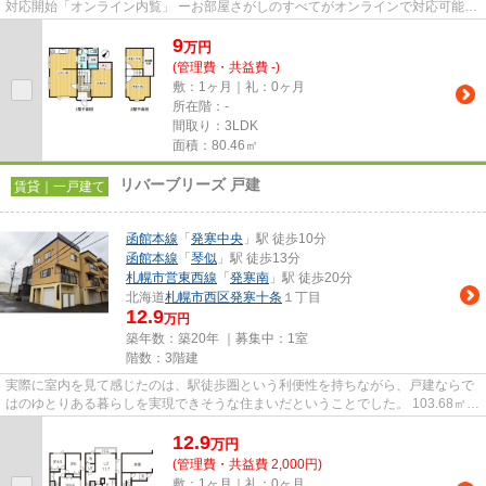
対応開始「オンライン内覧」 ーお部屋さがしのすべてがオンラインで対応可能ー
━━━━━━━━━━━━━━━━━━━━━━━━━━ スマートフォンだけで
9
物...
万
円
(管理費・共益費 -)
敷：1ヶ月｜礼：0ヶ月
所在階：-
間取り：3LDK
面積：80.46㎡
リバーブリーズ 戸建
賃貸｜一戸建て
函館本線
「
発寒中央
」駅 徒歩10分
函館本線
「
琴似
」駅 徒歩13分
札幌市営東西線
「
発寒南
」駅 徒歩20分
北海道
札幌市西区
発寒十条
１丁目
12.9
万円
築年数：築20年 ｜募集中：
1室
階数：3階建
実際に室内を見て感じたのは、駅徒歩圏という利便性を持ちながら、戸建ならで
はのゆとりある暮らしを実現できそうな住まいだということでした。 103.68㎡の
3LDKは、ご家族で生活する...
12.9
万
円
(管理費・共益費 2,000円)
敷：1ヶ月｜礼：0ヶ月