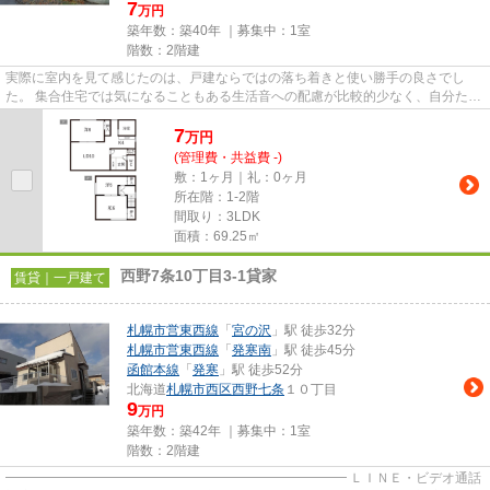
7
万円
築年数：築40年 ｜募集中：
1室
階数：2階建
実際に室内を見て感じたのは、戸建ならではの落ち着きと使い勝手の良さでし
た。 集合住宅では気になることもある生活音への配慮が比較的少なく、自分たち
のペースで暮らしやすい住まい...
7
万
円
(管理費・共益費 -)
敷：1ヶ月｜礼：0ヶ月
所在階：1-2階
間取り：3LDK
面積：69.25㎡
西野7条10丁目3-1貸家
賃貸｜一戸建て
札幌市営東西線
「
宮の沢
」駅 徒歩32分
札幌市営東西線
「
発寒南
」駅 徒歩45分
函館本線
「
発寒
」駅 徒歩52分
北海道
札幌市西区
西野七条
１０丁目
9
万円
築年数：築42年 ｜募集中：
1室
階数：2階建
━━━━━━━━━━━━━━━━━━━━━━━━━━ ＬＩＮＥ・ビデオ通話