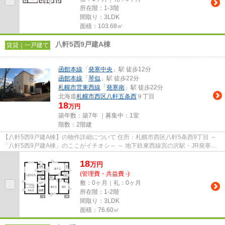
所在階：1-3階
間取り：3LDK
面積：103.68㎡
八軒5西9戸建A棟
賃貸｜一戸建て
函館本線
「
発寒中央
」駅 徒歩12分
函館本線
「
琴似
」駅 徒歩22分
札幌市営東西線
「
発寒南
」駅 徒歩22分
北海道
札幌市西区
八軒五条西
９丁目
18
万円
築年数：築7年 ｜募集中：
1室
階数：2階建
【八軒5西9戸建A棟】の物件詳細について 住所：札幌市西区八軒5条西9丁目 ～
「八軒5西9戸建A棟」のここがイチオシ～ ～ 地下鉄東西線宮の沢駅・JR発寒中
央駅（各駅徒歩12分・約1040...
18
万
円
(管理費・共益費 -)
敷：0ヶ月｜礼：0ヶ月
所在階：1-2階
間取り：3LDK
面積：76.60㎡