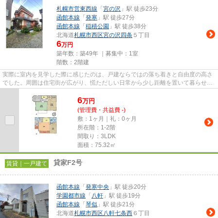
札幌市営東西線
「
宮の沢
」駅 徒歩23分
函館本線
「
発寒
」駅 徒歩27分
函館本線
「
稲積公園
」駅 徒歩38分
北海道
札幌市西区
宮の沢四条
５丁目
6
万円
築年数：築49年 ｜募集中：
1室
階数：2階建
実際に室内を見学した際に感じたのは、戸建ならではの落ち着きと自由度の高さ
でした。周囲は住宅街が広がり、慌ただしい日常から少し距離を置いて暮らせそ
うな環境です。 アパートや...
6
万
円
(管理費・共益費 -)
敷：1ヶ月｜礼：0ヶ月
所在階：1-2階
間取り：3LDK
面積：75.32㎡
貸家F2号
賃貸｜一戸建て
函館本線
「
発寒中央
」駅 徒歩20分
学園都市線
「
八軒
」駅 徒歩19分
函館本線
「
琴似
」駅 徒歩21分
北海道
札幌市西区
八軒七条西
６丁目