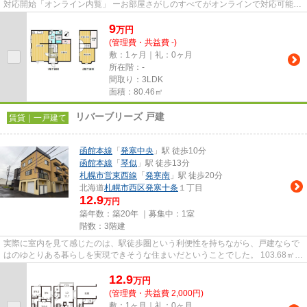
対応開始「オンライン内覧」 ーお部屋さがしのすべてがオンラインで対応可能ー
━━━━━━━━━━━━━━━━━━━━━━━━━━ スマートフォンだけで
9
物...
万
円
(管理費・共益費 -)
敷：1ヶ月｜礼：0ヶ月
所在階：-
間取り：3LDK
面積：80.46㎡
リバーブリーズ 戸建
賃貸｜一戸建て
函館本線
「
発寒中央
」駅 徒歩10分
函館本線
「
琴似
」駅 徒歩13分
札幌市営東西線
「
発寒南
」駅 徒歩20分
北海道
札幌市西区
発寒十条
１丁目
12.9
万円
築年数：築20年 ｜募集中：
1室
階数：3階建
実際に室内を見て感じたのは、駅徒歩圏という利便性を持ちながら、戸建ならで
はのゆとりある暮らしを実現できそうな住まいだということでした。 103.68㎡の
3LDKは、ご家族で生活する...
12.9
万
円
(管理費・共益費 2,000円)
敷：1ヶ月｜礼：0ヶ月