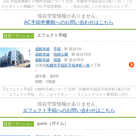
【AC手稲壱番館】の物件詳細について 住所：札幌市手稲区富丘2条7丁目 ～こだ
わりポイント満載の『AC手稲壱番館』～ ～住み心地にこだわるならリビングや
ダイニングのある1LDKはイ...
現在空室情報がありません。
AC手稲壱番館へのお問い合わせはこちら
エフェクト手稲
賃貸｜マンション
函館本線
「
手稲
」駅 徒歩1分
函館本線
「
稲積公園
」駅 徒歩18分
函館本線
「
稲穂
」駅 徒歩26分
北海道
札幌市手稲区
手稲本町一条
３丁目
-
築年数：築8年
階数：5階建
【エフェクト手稲】の物件詳細について 住所：札幌市手稲区手稲本町1条3丁目
～「エフェクト手稲 」のここがイチオシ～ ～ ランニングコスト重視派にぜひオ
ススメしたい都市ガス物...
現在空室情報がありません。
エフェクト手稲へのお問い合わせはこちら
gaim（ガイム）
賃貸｜マンション