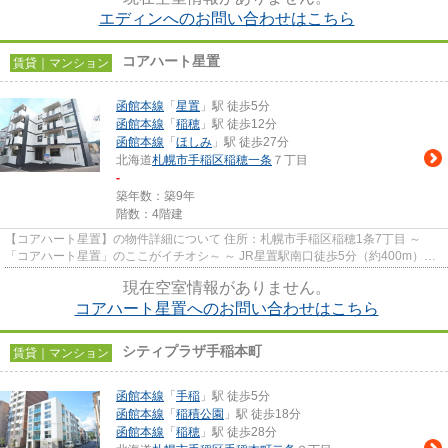
エディンへのお問い合わせはこちら
コアハート星置
賃貸｜マンション
函館本線
「
星置
」駅 徒歩5分
函館本線
「
稲穂
」駅 徒歩12分
函館本線
「
ほしみ
」駅 徒歩27分
北海道
札幌市手稲区
稲穂一条
７丁目
-
築年数：築9年
階数：4階建
【コアハート星置】の物件詳細について 住所：札幌市手稲区稲穂1条7丁目 ～
「コアハート星置」のここがイチオシ～ ～ JR星置駅南口徒歩5分（約400m）。
JR利用者に嬉しい駅周辺エリ...
現在空室情報がありません。
コアハート星置へのお問い合わせはこちら
シティプラザ手稲本町
賃貸｜マンション
函館本線
「
手稲
」駅 徒歩5分
函館本線
「
稲積公園
」駅 徒歩18分
函館本線
「
稲穂
」駅 徒歩28分