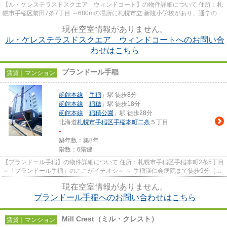
【ル・ケレステラスドスクエア ウィンドコート】の物件詳細について 住所：札
幌市手稲区前田7条7丁目 ～680mの場所に札幌市立 新陵小学校があり、通学のし
やすい立地です～ ～これ...
現在空室情報がありません。
ル・ケレステラスドスクエア ウィンドコートへのお問い合
わせはこちら
プランドール手稲
賃貸｜マンション
函館本線
「
手稲
」駅 徒歩8分
函館本線
「
稲穂
」駅 徒歩18分
函館本線
「
稲積公園
」駅 徒歩28分
北海道
札幌市手稲区
手稲本町二条
５丁目
-
築年数：築8年
階数：6階建
【プランドール手稲】の物件詳細について 住所：札幌市手稲区手稲本町2条5丁目
～「プランドール手稲」のここがイチオシ～ ～ 手稲渓仁会病院まで徒歩9分（約
720m）で、病院関係者...
現在空室情報がありません。
プランドール手稲へのお問い合わせはこちら
Mill Crest（ミル・クレスト）
賃貸｜マンション