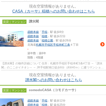
800m）の、閑静な住宅地エリ...
現在空室情報がありません。
CASA（カーサ）稲穂へのお問い合わせはこちら
讃水閣
賃貸｜マンション
函館本線
「
手稲
」駅 徒歩8分
函館本線
「
稲穂
」駅 徒歩22分
函館本線
「
稲積公園
」駅 徒歩26分
北海道
札幌市手稲区
手稲本町三条
４丁目
-
築年数：築8年
階数：4階建
【讃水閣】の物件詳細について 住所：札幌市手稲区手稲本町3条4丁目 ～「讃水
閣」のここがイチオシ～ ～ JR手稲駅南口徒歩8分（約640ｍ）に建つマンション
です。 ～ ～ ペットと一...
現在空室情報がありません。
讃水閣へのお問い合わせはこちら
comodoCASA（コモドカーサ）
賃貸｜マンション
函館本線
「
手稲
」駅 徒歩12分
函館本線
「
稲穂
」駅 徒歩25分