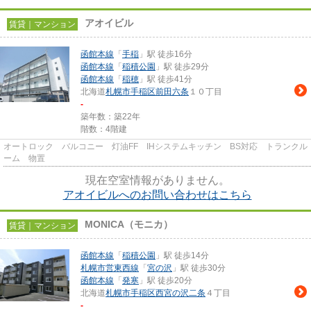
アオイビル
賃貸｜マンション
函館本線
「
手稲
」駅 徒歩16分
函館本線
「
稲積公園
」駅 徒歩29分
函館本線
「
稲穂
」駅 徒歩41分
北海道
札幌市手稲区
前田六条
１０丁目
-
築年数：築22年
階数：4階建
オートロック バルコニー 灯油FF IHシステムキッチン BS対応 トランクル
ーム 物置
現在空室情報がありません。
アオイビルへのお問い合わせはこちら
MONICA（モニカ）
賃貸｜マンション
函館本線
「
稲積公園
」駅 徒歩14分
札幌市営東西線
「
宮の沢
」駅 徒歩30分
函館本線
「
発寒
」駅 徒歩20分
北海道
札幌市手稲区
西宮の沢二条
４丁目
-