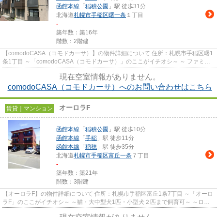
函館本線
「
稲積公園
」駅 徒歩31分
北海道
札幌市手稲区
曙一条
１丁目
-
築年数：築16年
階数：2階建
【comodoCASA（コモドカーサ）】の物件詳細について 住所：札幌市手稲区曙1
条1丁目 ～「comodoCASA（コモドカーサ）」のここがイチオシ～ ～ ファミリ
ーやルームシェアにオススメ...
現在空室情報がありません。
comodoCASA（コモドカーサ）へのお問い合わせはこちら
オーロラF
賃貸｜マンション
函館本線
「
稲積公園
」駅 徒歩10分
函館本線
「
手稲
」駅 徒歩11分
函館本線
「
稲穂
」駅 徒歩35分
北海道
札幌市手稲区
富丘一条
７丁目
-
築年数：築21年
階数：3階建
【オーロラF】の物件詳細について 住所：札幌市手稲区富丘1条7丁目 ～「オーロ
ラF」のここがイチオシ～ ～猫・大中型犬1匹・小型犬２匹まで飼育可～ ～ロー
ドヒーティング～ ～駐車...