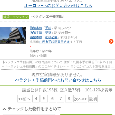
現在空室情報がありません。
オーロラFへのお問い合わせはこちら
べラクレエ手稲前田
賃貸｜マンション
函館本線
「
手稲
」駅 徒歩32分
函館本線
「
稲穂
」駅 徒歩45分
函館本線
「
稲積公園
」駅 徒歩46分
北海道
札幌市手稲区
前田八条
１５丁目
-
築年数：築29年
階数：4階建
【べラクレエ手稲前田】の物件詳細について 住所：札幌市手稲区前田8条15丁目
～「べラクレエ手稲前田」のここがイチオシ～ ～ ランニングコスト重視派注目の
都市ガス物件ですよ！ ...
現在空室情報がありません。
べラクレエ手稲前田へのお問い合わせはこちら
該当公開件数
193
棟 空き数
75
件
101-120
棟表示
4
5
6
7
8
<<前へ
次へ>>
最初
チェックした物件をまとめて