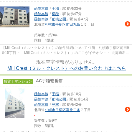
函館本線
「
手稲
」駅 徒歩33分
函館本線
「
稲穂
」駅 徒歩47分
函館本線
「
稲積公園
」駅 徒歩47分
北海道
札幌市手稲区
前田九条
１５丁目
-
築年数：築9年
階数：4階建
【Mill Crest（ミル・クレスト）】の物件詳細について 住所：札幌市手稲区前田9
条15丁目 ～「Mill Crest（ミル・クレスト）」のここがイチオシ～ ～ 北海道科学
大学徒歩4分（320m）...
現在空室情報がありません。
Mill Crest（ミル・クレスト）へのお問い合わせはこちら
AC手稲壱番館
賃貸｜マンション
函館本線
「
手稲
」駅 徒歩10分
函館本線
「
稲積公園
」駅 徒歩14分
函館本線
「
発寒
」駅 徒歩42分
北海道
札幌市手稲区
富丘二条
７丁目
-
築年数：築9年
階数：5階建