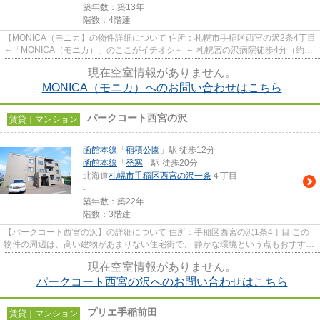
築年数：築13年
階数：4階建
【MONICA（モニカ】の物件詳細について 住所：札幌市手稲区西宮の沢2条4丁目
～「MONICA（モニカ）」のここがイチオシ～ ～ 札幌宮の沢病院徒歩4分（約
320m）で、病院関係者様にも...
現在空室情報がありません。
MONICA（モニカ）へのお問い合わせはこちら
パークコート西宮の沢
賃貸｜マンション
函館本線
「
稲積公園
」駅 徒歩12分
函館本線
「
発寒
」駅 徒歩20分
北海道
札幌市手稲区
西宮の沢一条
４丁目
-
築年数：築22年
階数：3階建
【パークコート西宮の沢】の詳細について 住所：手稲区西宮の沢1条4丁目 この
物件の周辺は、高い建物があまりない住宅街で、 静かな環境という点もおすすめ
ポイントです。 株式会社さ...
現在空室情報がありません。
パークコート西宮の沢へのお問い合わせはこちら
プリエ手稲前田
賃貸｜マンション