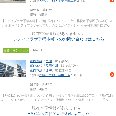
北海道
札幌市手稲区
手稲本町二条
２丁目
-
築年数：築11年
階数：5階建
【シティプラザ手稲本町】の物件詳細について 住所：札幌市手稲区手稲本町2条2
丁目 あ～「シティプラザ手稲本町」のここがイチオシ～ ～ 手稲駅南口徒歩5分
（約400ｍ）に建つデザ...
現在空室情報がありません。
シティプラザ手稲本町へのお問い合わせはこちら
RA711
賃貸｜マンション
函館本線
「
手稲
」駅 徒歩5分
函館本線
「
稲積公園
」駅 徒歩12分
函館本線
「
発寒
」駅 徒歩42分
北海道
札幌市手稲区
前田一条
１０丁目
-
築年数：築12年
階数：4階建
【RA711】の物件詳細について 住所：札幌市手稲区前田1条10丁目 ～「RA711」
のここがイチオシ～ ～ インターネット使用料＆Wi-Fiが無料です！ ～ ～ 手稲渓
仁会病院まで徒歩11分（...
現在空室情報がありません。
RA711へのお問い合わせはこちら