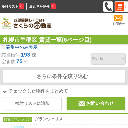
0
0
検討リスト
最近見た物件
お問合せ
札幌市手稲区 賃貸一覧(6ページ目)
募集中のみ表示
193
該当物件
棟
75
空き数
件
さらに条件を絞り込む
チェックした物件をまとめて
検討リストに追加
お問い合わせ
グランウェリス
賃貸｜マンション