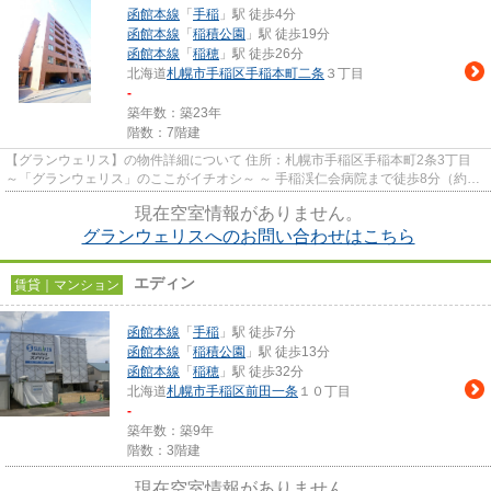
函館本線
「
手稲
」駅 徒歩4分
函館本線
「
稲積公園
」駅 徒歩19分
函館本線
「
稲穂
」駅 徒歩26分
北海道
札幌市手稲区
手稲本町二条
３丁目
-
築年数：築23年
階数：7階建
【グランウェリス】の物件詳細について 住所：札幌市手稲区手稲本町2条3丁目
～「グランウェリス」のここがイチオシ～ ～ 手稲渓仁会病院まで徒歩8分（約
600ｍ）です。 ～ ～ 北海...
現在空室情報がありません。
グランウェリスへのお問い合わせはこちら
エディン
賃貸｜マンション
函館本線
「
手稲
」駅 徒歩7分
函館本線
「
稲積公園
」駅 徒歩13分
函館本線
「
稲穂
」駅 徒歩32分
北海道
札幌市手稲区
前田一条
１０丁目
-
築年数：築9年
階数：3階建
現在空室情報がありません。