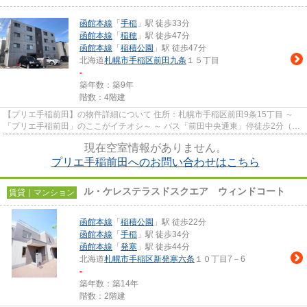
函館本線
「
手稲
」駅 徒歩33分
函館本線
「
稲穂
」駅 徒歩47分
函館本線
「
稲積公園
」駅 徒歩47分
北海道
札幌市手稲区
前田九条
１５丁目
-
築年数：築9年
階数：4階建
【プリエ手稲前田】の物件詳細について 住所：札幌市手稲区前田9条15丁目 ～
「プリエ手稲前田」のここがイチオシ～ ～ バス「前田中央通東」停徒歩2分（約
160m）の場所に建つ、2017...
現在空室情報がありません。
プリエ手稲前田へのお問い合わせはこちら
ル・ケレステラスドスクエア ウィンドコート
賃貸｜マンション
函館本線
「
稲積公園
」駅 徒歩22分
函館本線
「
手稲
」駅 徒歩34分
函館本線
「
発寒
」駅 徒歩44分
北海道
札幌市手稲区
新発寒六条
１０丁目7－6
-
築年数：築14年
階数：2階建