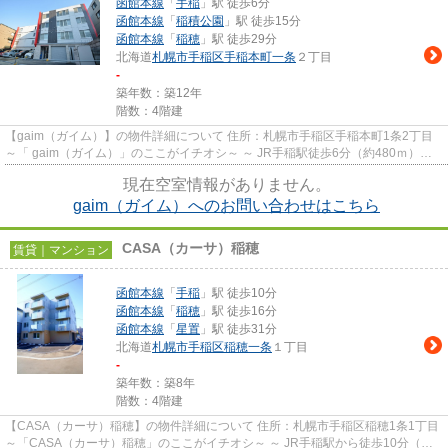
函館本線
「
手稲
」駅 徒歩6分
函館本線
「
稲積公園
」駅 徒歩15分
函館本線
「
稲穂
」駅 徒歩29分
北海道
札幌市手稲区
手稲本町一条
２丁目
-
築年数：築12年
階数：4階建
【gaim（ガイム）】の物件詳細について 住所：札幌市手稲区手稲本町1条2丁目
～「 gaim（ガイム）」のここがイチオシ～ ～ JR手稲駅徒歩6分（約480ｍ）の
ハイクオリティデザイナー...
現在空室情報がありません。
gaim（ガイム）へのお問い合わせはこちら
CASA（カーサ）稲穂
賃貸｜マンション
函館本線
「
手稲
」駅 徒歩10分
函館本線
「
稲穂
」駅 徒歩16分
函館本線
「
星置
」駅 徒歩31分
北海道
札幌市手稲区
稲穂一条
１丁目
-
築年数：築8年
階数：4階建
【CASA（カーサ）稲穂】の物件詳細について 住所：札幌市手稲区稲穂1条1丁目
～「CASA（カーサ）稲穂」のここがイチオシ～ ～ JR手稲駅から徒歩10分（約