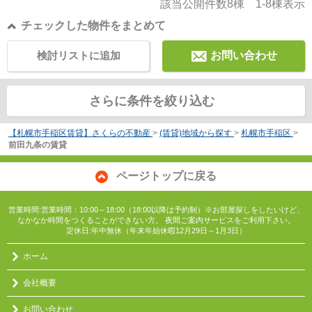
該当公開件数
8
棟
1-8
棟表示
チェックした物件をまとめて
検討リストに追加
お問い合わせ
さらに条件を絞り込む
【札幌市手稲区賃貸】さくらの不動産
>
(賃貸)地域から探す
>
札幌市手稲区
>
前田九条の賃貸
ページトップに戻る
営業時間:営業時間：10:00～18:00（18:00以降は予約制）※お部屋探しをしたいけど、
なかなか時間をつくることができない方。 夜間ご案内サービスをご利用下さい。
定休日:年中無休（年末年始休暇12月29日～1月3日）
ホーム
会社概要
お問い合わせ