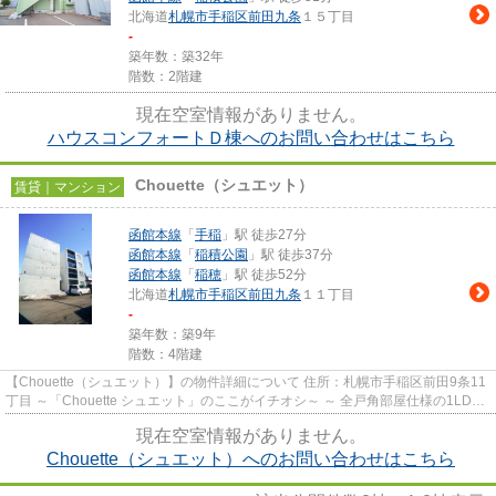
北海道
札幌市手稲区
前田九条
１５丁目
-
築年数：築32年
階数：2階建
現在空室情報がありません。
ハウスコンフォートＤ棟へのお問い合わせはこちら
Chouette（シュエット）
賃貸｜マンション
函館本線
「
手稲
」駅 徒歩27分
函館本線
「
稲積公園
」駅 徒歩37分
函館本線
「
稲穂
」駅 徒歩52分
北海道
札幌市手稲区
前田九条
１１丁目
-
築年数：築9年
階数：4階建
【Chouette（シュエット）】の物件詳細について 住所：札幌市手稲区前田9条11
丁目 ～「Chouette シュエット」のここがイチオシ～ ～ 全戸角部屋仕様の1LDK
です。ゆとりあるひとり暮...
現在空室情報がありません。
Chouette（シュエット）へのお問い合わせはこちら