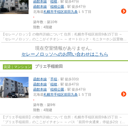
函館本線
「
稲穂
」駅 徒歩47分
函館本線
「
稲積公園
」駅 徒歩47分
北海道
札幌市手稲区
前田九条
１５丁目
-
築年数：築10年
階数：4階建
【セレーノロッソ】の物件詳細について 住所：札幌市手稲区前田9条15丁目 ～
「セレーノロッソ」のここがイチオシ～ ～ オートロック・モニターホン設置物件
ならセキュリティも安心...
現在空室情報がありません。
セレーノロッソへのお問い合わせはこちら
プリエ手稲前田
賃貸｜マンション
函館本線
「
手稲
」駅 徒歩33分
函館本線
「
稲穂
」駅 徒歩47分
函館本線
「
稲積公園
」駅 徒歩47分
北海道
札幌市手稲区
前田九条
１５丁目
-
築年数：築9年
階数：4階建
【プリエ手稲前田】の物件詳細について 住所：札幌市手稲区前田9条15丁目 ～
「プリエ手稲前田」のここがイチオシ～ ～ バス「前田中央通東」停徒歩2分（約
160m）の場所に建つ、2017...