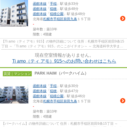
函館本線
「
手稲
」駅 徒歩33分
函館本線
「
稲穂
」駅 徒歩48分
函館本線
「
稲積公園
」駅 徒歩48分
北海道
札幌市手稲区
前田九条
１５丁目
-
築年数：築10年
階数：4階建
【Ti amo（ティ アモ）915】の物件詳細について 住所：札幌市手稲区前田9条15
丁目 ～「Ti amo（ティ アモ）915」のここがイチオシ～ ～ 北海道科学大学まで
徒歩6分（約480m）で通学...
現在空室情報がありません。
Ti amo（ティ アモ）915へのお問い合わせはこちら
PARK HAIM（パークハイム）
賃貸｜マンション
函館本線
「
手稲
」駅 徒歩30分
函館本線
「
稲穂
」駅 徒歩47分
函館本線
「
稲積公園
」駅 徒歩46分
北海道
札幌市手稲区
前田九条
１５丁目
-
築年数：築10年
階数：4階建
【パークハイム】の物件詳細について 住所：札幌市手稲区前田9条15丁目 ～