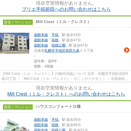
現在空室情報がありません。
プリエ手稲前田へのお問い合わせはこちら
Mill Crest（ミル・クレスト）
賃貸｜マンション
函館本線
「
手稲
」駅 徒歩33分
函館本線
「
稲穂
」駅 徒歩47分
函館本線
「
稲積公園
」駅 徒歩47分
北海道
札幌市手稲区
前田九条
１５丁目
-
築年数：築9年
階数：4階建
【Mill Crest（ミル・クレスト）】の物件詳細について 住所：札幌市手稲区前田9
条15丁目 ～「Mill Crest（ミル・クレスト）」のここがイチオシ～ ～ 北海道科学
大学徒歩4分（320m）...
現在空室情報がありません。
Mill Crest（ミル・クレスト）へのお問い合わせはこちら
ハウスコンフォートＤ棟
賃貸｜マンション
函館本線
「
手稲
」駅 徒歩35分
函館本線
「
稲穂
」駅 徒歩45分
函館本線
「
稲積公園
」駅 徒歩51分