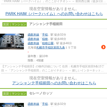
「PARK HAIM（パークハイム）」のここがイチオシ～ ～ 前田西公園（徒歩1分・
約80ｍ）の南側に建つ2LDKマ...
現在空室情報がありません。
PARK HAIM（パークハイム）へのお問い合わせはこちら
アンシャンテ手稲前田
賃貸｜マンション
函館本線
「
手稲
」駅 徒歩32分
函館本線
「
稲穂
」駅 徒歩46分
函館本線
「
稲積公園
」駅 徒歩46分
北海道
札幌市手稲区
前田九条
１５丁目
-
築年数：築10年
階数：4階建
【アンシャンテ手稲前田】の物件詳細について 住所：札幌市手稲区前田9条15丁
目 ～「アンシャンテ手稲前田」のここがイチオシ～ ～ 嬉しいインターネット＆
Wi-Fi無料！ 更にBS対...
現在空室情報がありません。
アンシャンテ手稲前田へのお問い合わせはこちら
セレーノロッソ
賃貸｜マンション
函館本線
「
手稲
」駅 徒歩32分