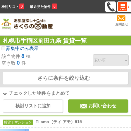
0
0
検討リスト
最近見た物件
お問合せ
札幌市手稲区前田九条 賃貸一覧
募集中のみ表示
8
該当物件
棟
0
空き数
件
さらに条件を絞り込む
チェックした物件をまとめて
検討リストに追加
お問い合わせ
Ti amo（ティ アモ）915
賃貸｜マンション