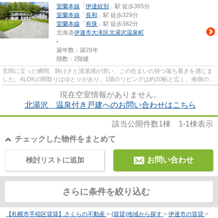
室蘭本線
「
伊達紋別
」駅 徒歩365分
室蘭本線
「
長和
」駅 徒歩329分
室蘭本線
「
有珠
」駅 徒歩382分
北海道
伊達市
大滝区北湯沢温泉町
-
築年数：築28年
階数：2階建
玄関に立った瞬間、静けさと清潔感が漂い、この住まいの持つ落ち着きを感じま
した。4LDKの間取りはゆとりがあり、1階のリビングは約20帖と広く、南側の窓
から差し込む光が室内を明るく...
現在空室情報がありません。
北湯沢 温泉付き戸建へのお問い合わせはこちら
該当公開件数
1
棟
1-1
棟表示
チェックした物件をまとめて
検討リストに追加
お問い合わせ
さらに条件を絞り込む
【札幌市手稲区賃貸】さくらの不動産
>
(賃貸)地域から探す
>
伊達市の賃貸
>