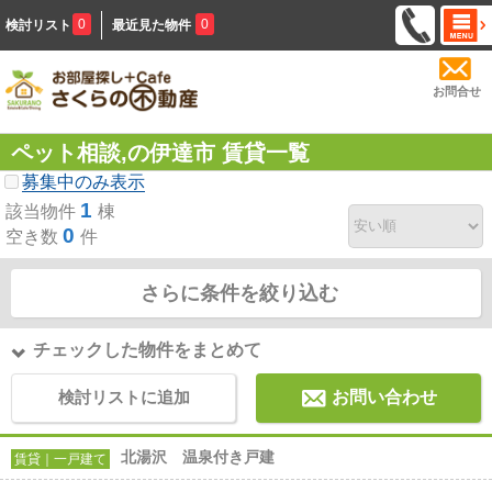
0
0
検討リスト
最近見た物件
お問合せ
ペット相談,の伊達市 賃貸一覧
募集中のみ表示
1
該当物件
棟
0
空き数
件
さらに条件を絞り込む
チェックした物件をまとめて
検討リストに追加
お問い合わせ
北湯沢 温泉付き戸建
賃貸｜一戸建て