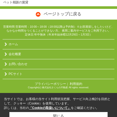
ペット相談の賃貸
ページトップに戻る
営業時間:営業時間：10:00～18:00（18:00以降は予約制）※お部屋探しをしたいけど、
なかなか時間をつくることができない方。 夜間ご案内サービスをご利用下さい。
定休日:年中無休（年末年始休暇12月29日～1月3日）
ホーム
会社概要
お問い合わせ
PCサイト
プライバシーポリシー
利用規約
｜
Copyright(c) 株式会社さくらの不動産 All rights reserved.
当サイトでは、お客様の当サイト利用状況把握、サービス向上検討を目的と
して、クッキー（Cookie）を使用しています。
詳しくは、当社の
「Cookieの取扱いについて」
をご確認ください。
閉じる