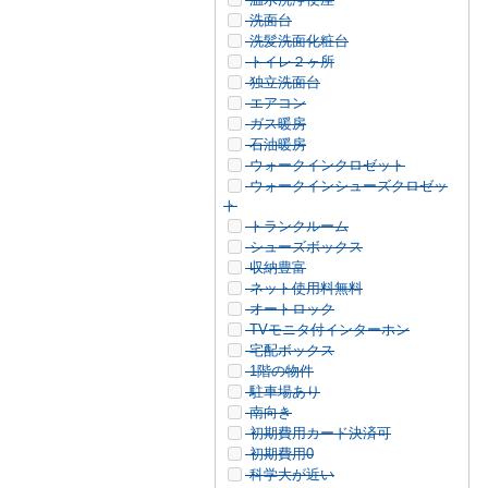
洗面台
洗髪洗面化粧台
トイレ２ヶ所
独立洗面台
エアコン
ガス暖房
石油暖房
ウォークインクロゼット
ウォークインシューズクロゼッ
ト
トランクルーム
シューズボックス
収納豊富
ネット使用料無料
オートロック
TVモニタ付インターホン
宅配ボックス
1階の物件
駐車場あり
南向き
初期費用カード決済可
初期費用0
科学大が近い