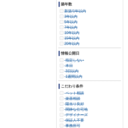
築年数
新築/1年以内
3年以内
5年以内
7年以内
10年以内
15年以内
20年以内
情報公開日
指定しない
本日
3日以内
1週間以内
こだわり条件
ペット相談
楽器相談
陽当り良好
閑静な住宅地
デザイナーズ
保証人不要
事務所可