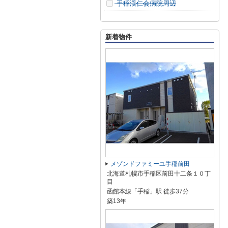
手稲渓仁会病院周辺
新着物件
メゾンドファミーユ手稲前田
北海道札幌市手稲区前田十二条１０丁
目
函館本線「手稲」駅 徒歩37分
築13年