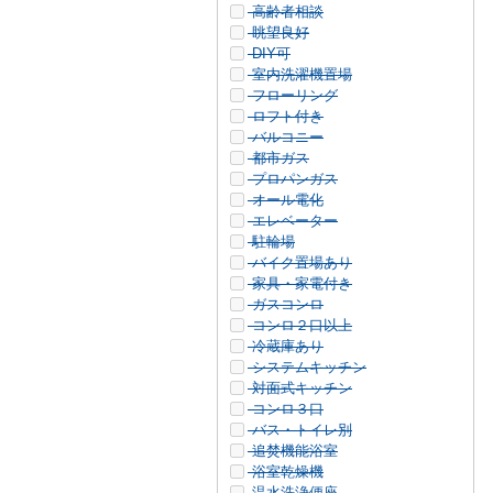
高齢者相談
眺望良好
DIY可
室内洗濯機置場
フローリング
ロフト付き
バルコニー
都市ガス
プロパンガス
オール電化
エレベーター
駐輪場
バイク置場あり
家具・家電付き
ガスコンロ
コンロ２口以上
冷蔵庫あり
システムキッチン
対面式キッチン
コンロ３口
バス・トイレ別
追焚機能浴室
浴室乾燥機
温水洗浄便座