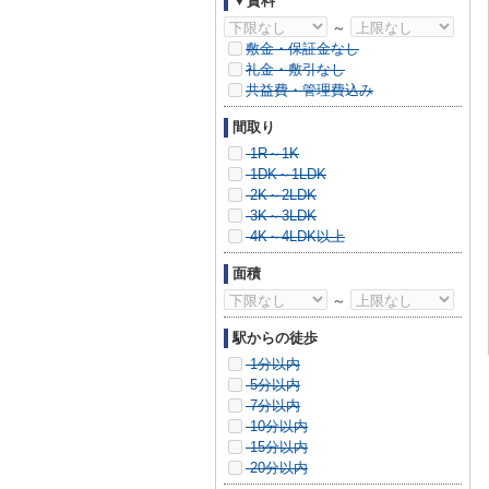
▼賃料
～
敷金・保証金なし
礼金・敷引なし
共益費・管理費込み
間取り
1R～1K
1DK～1LDK
2K～2LDK
3K～3LDK
4K～4LDK以上
面積
～
駅からの徒歩
1分以内
5分以内
7分以内
10分以内
15分以内
20分以内