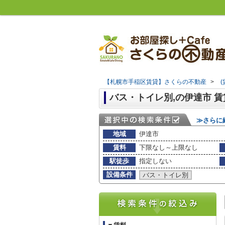
【札幌市手稲区賃貸】さくらの不動産
>
バス・トイレ別,の伊達市 
≫さらに
地域
伊達市
賃料
下限なし～上限なし
駅徒歩
指定しない
設備条件
バス・トイレ別