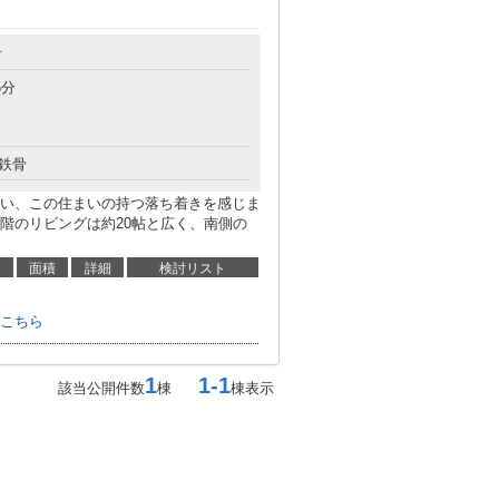
町
5分
鉄骨
い、この住まいの持つ落ち着きを感じま
1階のリビングは約20帖と広く、南側の
面積
詳細
検討リスト
こちら
1
1-1
該当公開件数
棟
棟表示