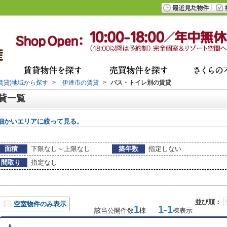
(賃貸)地域から探す
>
伊達市の賃貸
>
バス・トイレ別の賃貸
賃貸一覧
細かいエリアに絞って見る。
面積
下限なし～上限なし
築年数
指定しない
間取り
指定なし
並び順：
空室物件のみ表示
1
1-1
該当公開件数
棟
棟表示