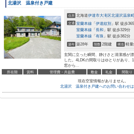
北湯沢 温泉付き戸建
北海道
伊達市
大滝区北湯沢温泉
住所
交通
室蘭本線
「
伊達紋別
」駅 徒歩36
室蘭本線
「
長和
」駅 徒歩329分
室蘭本線
「
有珠
」駅 徒歩382分
築28年
2階建
軽量
築年
階数
構造
玄関に立った瞬間、静けさと清潔感が漂
した。4LDKの間取りはゆとりがあり、
窓から...
所在階
賃料
管理費・共益費
敷金
礼金
間取り
現在空室情報がありません。
北湯沢 温泉付き戸建へのお問い合わせは