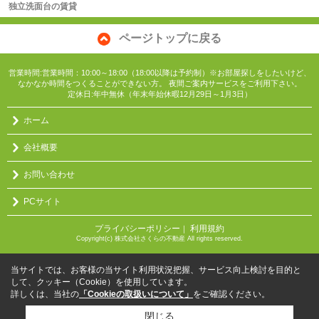
独立洗面台の賃貸
ページトップに戻る
営業時間:営業時間：10:00～18:00（18:00以降は予約制）※お部屋探しをしたいけど、
なかなか時間をつくることができない方。 夜間ご案内サービスをご利用下さい。
定休日:年中無休（年末年始休暇12月29日～1月3日）
ホーム
会社概要
お問い合わせ
PCサイト
プライバシーポリシー
利用規約
｜
Copyright(c) 株式会社さくらの不動産 All rights reserved.
当サイトでは、お客様の当サイト利用状況把握、サービス向上検討を目的と
して、クッキー（Cookie）を使用しています。
詳しくは、当社の
「Cookieの取扱いについて」
をご確認ください。
閉じる