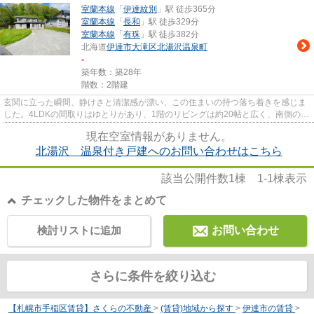
室蘭本線
「
伊達紋別
」駅 徒歩365分
室蘭本線
「
長和
」駅 徒歩329分
室蘭本線
「
有珠
」駅 徒歩382分
北海道
伊達市
大滝区北湯沢温泉町
-
築年数：築28年
階数：2階建
玄関に立った瞬間、静けさと清潔感が漂い、この住まいの持つ落ち着きを感じま
した。4LDKの間取りはゆとりがあり、1階のリビングは約20帖と広く、南側の窓
から差し込む光が室内を明るく...
現在空室情報がありません。
北湯沢 温泉付き戸建へのお問い合わせはこちら
該当公開件数
1
棟
1-1
棟表示
チェックした物件をまとめて
検討リストに追加
お問い合わせ
さらに条件を絞り込む
【札幌市手稲区賃貸】さくらの不動産
>
(賃貸)地域から探す
>
伊達市の賃貸
>