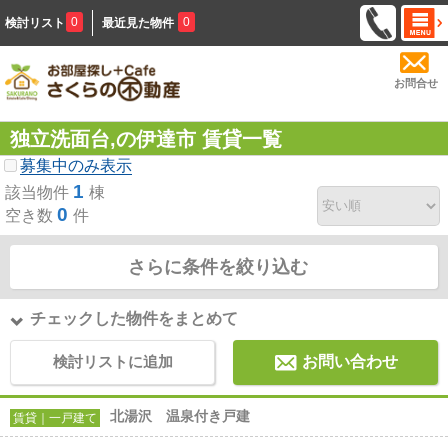
0
0
検討リスト
最近見た物件
お問合せ
独立洗面台,の伊達市 賃貸一覧
募集中のみ表示
1
該当物件
棟
0
空き数
件
さらに条件を絞り込む
チェックした物件をまとめて
検討リストに追加
お問い合わせ
北湯沢 温泉付き戸建
賃貸｜一戸建て