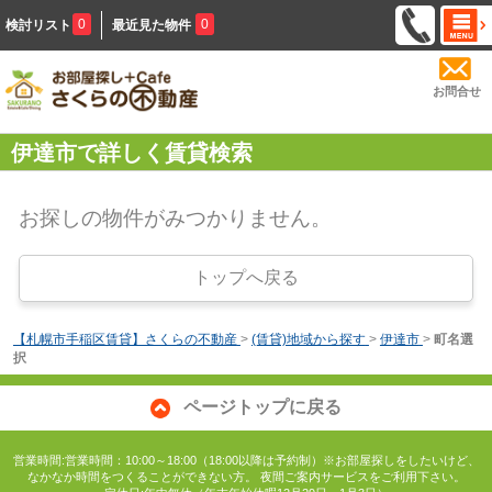
0
0
検討リスト
最近見た物件
お問合せ
伊達市で詳しく賃貸検索
お探しの物件がみつかりません。
トップへ戻る
【札幌市手稲区賃貸】さくらの不動産
>
(賃貸)地域から探す
>
伊達市
>
町名選
択
ページトップに戻る
営業時間:営業時間：10:00～18:00（18:00以降は予約制）※お部屋探しをしたいけど、
なかなか時間をつくることができない方。 夜間ご案内サービスをご利用下さい。