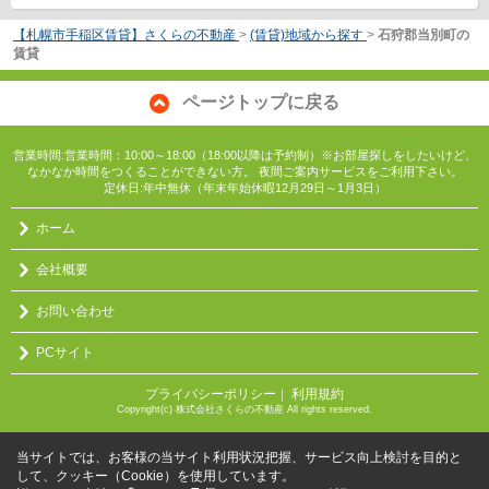
【札幌市手稲区賃貸】さくらの不動産
>
(賃貸)地域から探す
>
石狩郡当別町の
賃貸
ページトップに戻る
営業時間:営業時間：10:00～18:00（18:00以降は予約制）※お部屋探しをしたいけど、
なかなか時間をつくることができない方。 夜間ご案内サービスをご利用下さい。
定休日:年中無休（年末年始休暇12月29日～1月3日）
ホーム
会社概要
お問い合わせ
PCサイト
プライバシーポリシー
利用規約
｜
Copyright(c) 株式会社さくらの不動産 All rights reserved.
当サイトでは、お客様の当サイト利用状況把握、サービス向上検討を目的と
して、クッキー（Cookie）を使用しています。