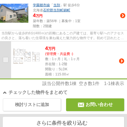
学園都市線
「
当別
」駅 徒歩6分
北海道
石狩郡当別町
錦町
4
万円
築年数：築56年 ｜募集中：
1室
階数：2階建
当別駅から徒歩約6分(480ｍ)の距離にあるこの戸建ては、最寄り駅へのアクセス
の良さと、落ち着いた住環境を兼ね備えた魅力的な物件です。初めて訪れたと
き、駅から住宅街へと向かう途...
4
万
円
(管理費・共益費 -)
敷：1ヶ月｜礼：1ヶ月
所在階：1-2階
間取り：5LDK
面積：115.00㎡
該当公開件数
1
棟 空き数
1
件
1-1
棟表示
チェックした物件をまとめて
検討リストに追加
お問い合わせ
さらに条件を絞り込む