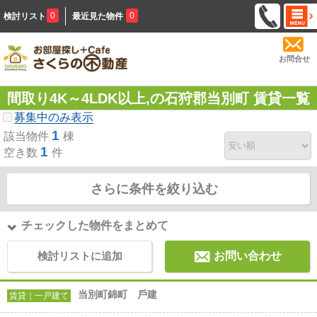
0
0
検討リスト
最近見た物件
お問合せ
間取り4K～4LDK以上,の石狩郡当別町 賃貸一覧
募集中のみ表示
1
該当物件
棟
1
空き数
件
さらに条件を絞り込む
チェックした物件をまとめて
検討リストに追加
お問い合わせ
当別町錦町 ⼾建
賃貸｜一戸建て