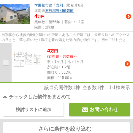
学園都市線
「
当別
」駅 徒歩6分
北海道
石狩郡当別町
錦町
4
万円
築年数：築56年 ｜募集中：
1室
階数：2階建
当別駅から徒歩約6分(480ｍ)の距離にあるこの戸建ては、最寄り駅へのアクセス
の良さと、落ち着いた住環境を兼ね備えた魅力的な物件です。初めて訪れたと
き、駅から住宅街へと向かう途...
4
万
円
(管理費・共益費 -)
敷：1ヶ月｜礼：1ヶ月
所在階：1-2階
間取り：5LDK
面積：115.00㎡
該当公開件数
1
棟 空き数
1
件
1-1
棟表示
チェックした物件をまとめて
検討リストに追加
お問い合わせ
さらに条件を絞り込む