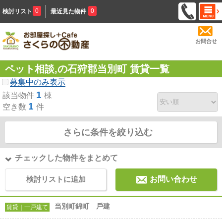
0
0
検討リスト
最近見た物件
お問合せ
ペット相談,の石狩郡当別町 賃貸一覧
募集中のみ表示
1
該当物件
棟
1
空き数
件
さらに条件を絞り込む
チェックした物件をまとめて
検討リストに追加
お問い合わせ
当別町錦町 ⼾建
賃貸｜一戸建て