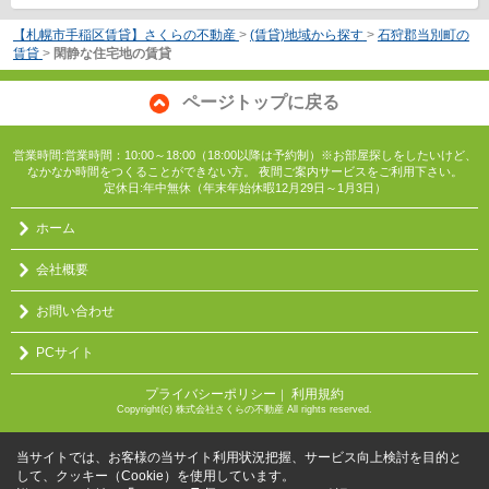
【札幌市手稲区賃貸】さくらの不動産
>
(賃貸)地域から探す
>
石狩郡当別町の
賃貸
>
閑静な住宅地の賃貸
ページトップに戻る
営業時間:営業時間：10:00～18:00（18:00以降は予約制）※お部屋探しをしたいけど、
なかなか時間をつくることができない方。 夜間ご案内サービスをご利用下さい。
定休日:年中無休（年末年始休暇12月29日～1月3日）
ホーム
会社概要
お問い合わせ
PCサイト
プライバシーポリシー
利用規約
｜
Copyright(c) 株式会社さくらの不動産 All rights reserved.
当サイトでは、お客様の当サイト利用状況把握、サービス向上検討を目的と
して、クッキー（Cookie）を使用しています。