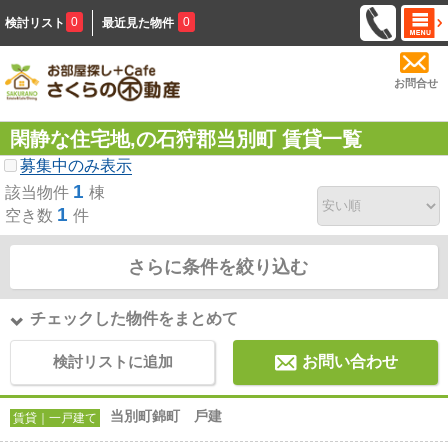
0
0
検討リスト
最近見た物件
お問合せ
閑静な住宅地,の石狩郡当別町 賃貸一覧
募集中のみ表示
1
該当物件
棟
1
空き数
件
さらに条件を絞り込む
チェックした物件をまとめて
検討リストに追加
お問い合わせ
当別町錦町 ⼾建
賃貸｜一戸建て