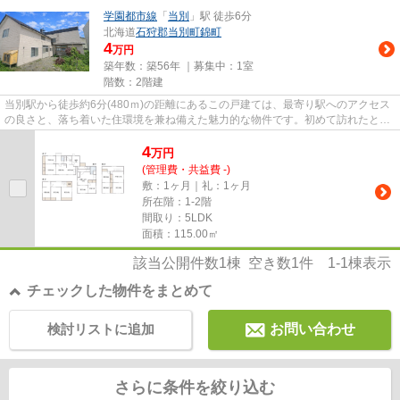
学園都市線
「
当別
」駅 徒歩6分
北海道
石狩郡当別町
錦町
4
万円
築年数：築56年 ｜募集中：
1室
階数：2階建
当別駅から徒歩約6分(480ｍ)の距離にあるこの戸建ては、最寄り駅へのアクセス
の良さと、落ち着いた住環境を兼ね備えた魅力的な物件です。初めて訪れたと
き、駅から住宅街へと向かう途...
4
万
円
(管理費・共益費 -)
敷：1ヶ月｜礼：1ヶ月
所在階：1-2階
間取り：5LDK
面積：115.00㎡
該当公開件数
1
棟 空き数
1
件
1-1
棟表示
チェックした物件をまとめて
検討リストに追加
お問い合わせ
さらに条件を絞り込む