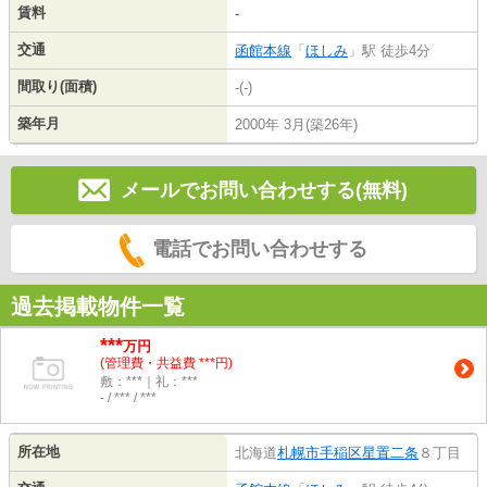
賃料
-
交通
函館本線
「
ほしみ
」駅 徒歩4分
間取り(面積)
-(-)
築年月
2000年 3月(築26年)
メールでお問い合わせする(無料)
電話でお問い合わせする
過去掲載物件一覧
***
万円
(管理費・共益費 ***円)
敷：***｜礼：***
- / *** / ***
所在地
北海道
札幌市手稲区
星置二条
８丁目