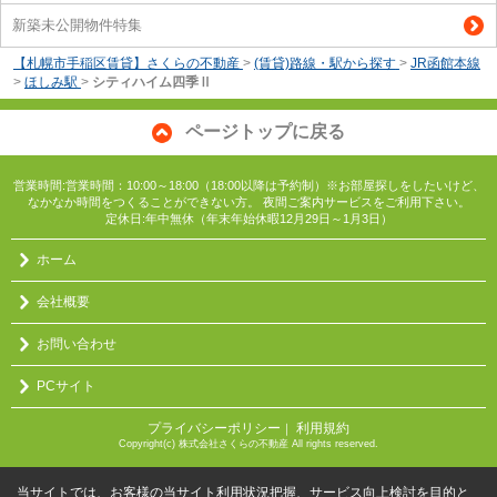
新築未公開物件特集
【札幌市手稲区賃貸】さくらの不動産
>
(賃貸)路線・駅から探す
>
JR函館本線
>
ほしみ駅
>
シティハイム四季Ⅱ
ページトップに戻る
営業時間:営業時間：10:00～18:00（18:00以降は予約制）※お部屋探しをしたいけど、
なかなか時間をつくることができない方。 夜間ご案内サービスをご利用下さい。
定休日:年中無休（年末年始休暇12月29日～1月3日）
ホーム
会社概要
お問い合わせ
PCサイト
プライバシーポリシー
利用規約
｜
Copyright(c) 株式会社さくらの不動産 All rights reserved.
当サイトでは、お客様の当サイト利用状況把握、サービス向上検討を目的と