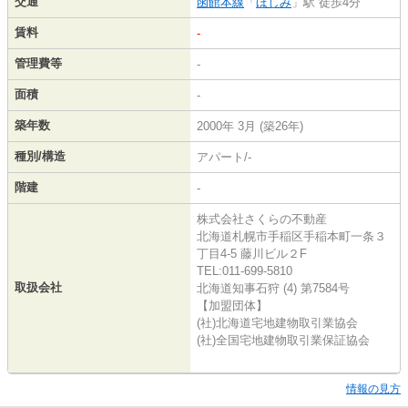
交通
函館本線
「
ほしみ
」駅 徒歩4分
賃料
-
管理費等
-
面積
-
築年数
2000年 3月 (築26年)
種別/構造
アパート/-
階建
-
株式会社さくらの不動産
北海道札幌市手稲区手稲本町一条３
丁目4-5 藤川ビル２F
TEL:011-699-5810
取扱会社
北海道知事石狩 (4) 第7584号
【加盟団体】
(社)北海道宅地建物取引業協会
(社)全国宅地建物取引業保証協会
情報の見方