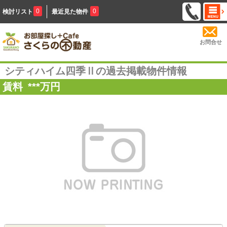
0
0
検討リスト
最近見た物件
お問合せ
シティハイム四季Ⅱの過去掲載物件情報
賃料
***
万円