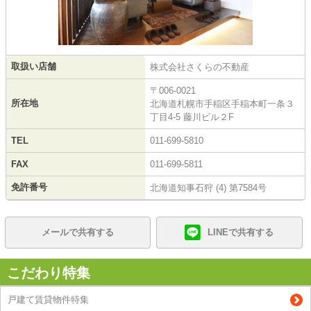
取扱い店舗
株式会社さくらの不動産
〒006-0021
所在地
北海道札幌市手稲区手稲本町一条３
丁目4-5 藤川ビル２F
TEL
011-699-5810
FAX
011-699-5811
免許番号
北海道知事石狩 (4) 第7584号
メールで共有する
LINEで共有する
こだわり特集
戸建て賃貸物件特集