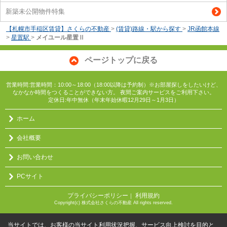
新築未公開物件特集
【札幌市手稲区賃貸】さくらの不動産
>
(賃貸)路線・駅から探す
>
JR函館本線
>
星置駅
>
メイユール星置Ⅱ
ページトップに戻る
営業時間:営業時間：10:00～18:00（18:00以降は予約制）※お部屋探しをしたいけど、
なかなか時間をつくることができない方。 夜間ご案内サービスをご利用下さい。
定休日:年中無休（年末年始休暇12月29日～1月3日）
ホーム
会社概要
お問い合わせ
PCサイト
プライバシーポリシー
利用規約
｜
Copyright(c) 株式会社さくらの不動産 All rights reserved.
当サイトでは、お客様の当サイト利用状況把握、サービス向上検討を目的と