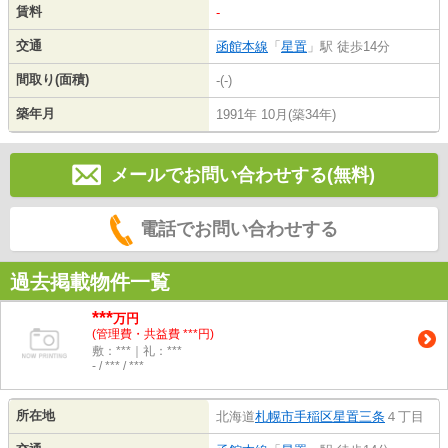
賃料
-
交通
函館本線
「
星置
」駅 徒歩14分
間取り(面積)
-(-)
築年月
1991年 10月(築34年)
メールでお問い合わせする(無料)
電話でお問い合わせする
過去掲載物件一覧
***
万円
(管理費・共益費 ***円)
敷：***｜礼：***
- / *** / ***
所在地
北海道
札幌市手稲区
星置三条
４丁目