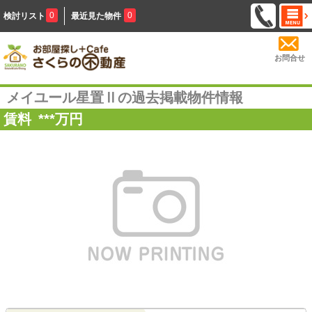
0
0
検討リスト
最近見た物件
お問合せ
メイユール星置Ⅱの過去掲載物件情報
賃料
***
万円