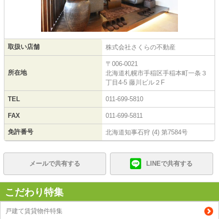
取扱い店舗
株式会社さくらの不動産
〒006-0021
所在地
北海道札幌市手稲区手稲本町一条３
丁目4-5 藤川ビル２F
TEL
011-699-5810
FAX
011-699-5811
免許番号
北海道知事石狩 (4) 第7584号
メールで共有する
LINEで共有する
こだわり特集
戸建て賃貸物件特集