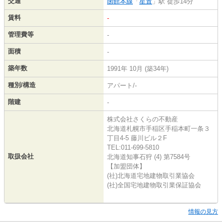
交通
函館本線
「
星置
」駅 徒歩14分
賃料
-
管理費等
-
面積
-
築年数
1991年 10月 (築34年)
種別/構造
アパート/-
階建
-
株式会社さくらの不動産
北海道札幌市手稲区手稲本町一条３
丁目4-5 藤川ビル２F
TEL:011-699-5810
取扱会社
北海道知事石狩 (4) 第7584号
【加盟団体】
(社)北海道宅地建物取引業協会
(社)全国宅地建物取引業保証協会
情報の見方