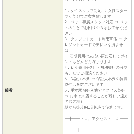
1．女性スタッフ対応 ⇒ 女性スタッ
フが笑顔でご案内致します
2．ペット専属スタッフ対応 ⇒ ペッ
トのことでお困りの方はお任せくだ
さい
3．クレジットカード利用可能 ⇒ ク
レジットカードで支払いを済ませ
ば、
初期費用の支払い額に応じてポイ
ントもどんどん貯まります
4．初期費用分割 ⇒ 初期費用の分割
も、ぜひご相談ください
5．保証人不要 ⇒ 保証人不要の賃貸
物件も多数ございます
備考
6．手稲駅前好立地でアクセス良好
⇒ お車で来店することが難しい遠方
のお客様も、
駅から徒歩約1分以内で便利です。
━╋━━・☆。アクセス・。☆ ━━
━━━━━━━━━━━━━━━━
━━━╋━