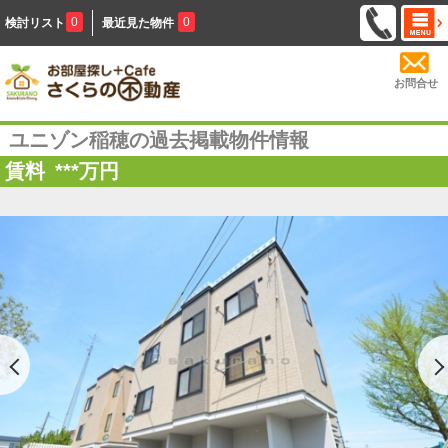
0
0
検討リスト
最近見た物件
お問合せ
ユニゾン稲穂の過去掲載物件情報
賃料
***
万円