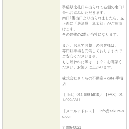
手稲駅改札口を出られて右側の南口1
番へお進みいただきます。
南口1番出口より出られましたら、左
正面に「居酒屋 魚太郎」がご覧頂
けます。
その建物の2階が当社になります。
また、お車でお越しのお客様は、
専用駐車場も完備しておりますので
ご安心くださいませ。
もし迷われた際は、すぐにお電話く
ださい。お迎えに上がります。
株式会社さくらの不動産＋cafe 手稲
店
【TEL】011-699-5810／ 【FAX】01
1-699-5811
【メールアドレス】 info@sakura-n
o.com
〒006-0021