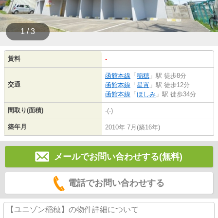
1 / 3
賃料
-
函館本線
「
稲穂
」駅 徒歩8分
交通
函館本線
「
星置
」駅 徒歩12分
函館本線
「
ほしみ
」駅 徒歩34分
間取り(面積)
-(-)
築年月
2010年 7月(築16年)
メールでお問い合わせする(無料)
電話でお問い合わせする
【ユニゾン稲穂】の物件詳細について