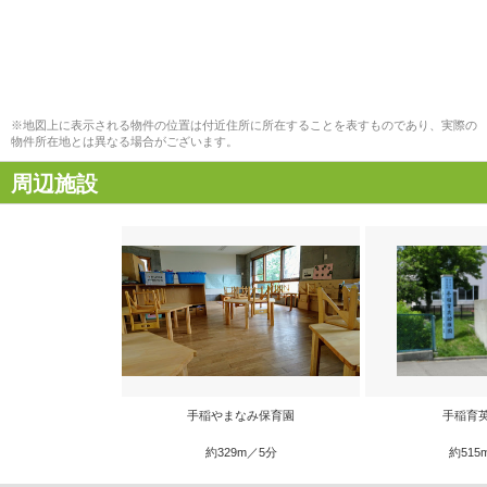
※地図上に表示される物件の位置は付近住所に所在することを表すものであり、実際の
物件所在地とは異なる場合がございます。
周辺施設
手稲やまなみ保育園
手稲育
約329m／5分
約515