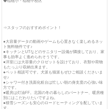
◆稲穂小・稲穂中校区
⇒スタッフのおすすめポイント！
●大容量データの動画やゲームも心置きなく楽しめるネッ
ト無料物件です♪
●キッチンとUTなどのサニタリー設備が隣接しており、家
事も効率よく進められそうです。
●洋室には大容量のクロゼットを設けており、衣類や荷物
もたっぷり収納出来ます。
●ペット相談可です。犬派も猫派もぜひご相談くださいま
せ♪
●シャワー付き洗面化粧台は忙しい朝の身支度の心強い味
方です。
●暖房は灯油FF。北国の冬の暮らしのパートナー、暖房種
別にはこだわりたいですよね。
●積雪シーズンも安心のロードヒーティングを配していま
す。