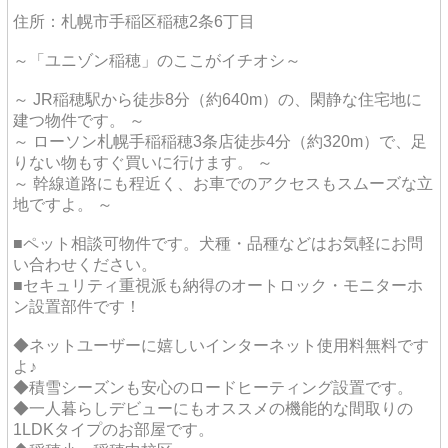
住所：札幌市手稲区稲穂2条6丁目
～「ユニゾン稲穂」のここがイチオシ～
～ JR稲穂駅から徒歩8分（約640m）の、閑静な住宅地に
建つ物件です。 ～
～ ローソン札幌手稲稲穂3条店徒歩4分（約320m）で、足
りない物もすぐ買いに行けます。 ～
～ 幹線道路にも程近く、お車でのアクセスもスムーズな立
地ですよ。 ～
■ペット相談可物件です。犬種・品種などはお気軽にお問
い合わせください。
■セキュリティ重視派も納得のオートロック・モニターホ
ン設置部件です！
◆ネットユーザーに嬉しいインターネット使用料無料です
よ♪
◆積雪シーズンも安心のロードヒーティング設置です。
◆一人暮らしデビューにもオススメの機能的な間取りの
1LDKタイプのお部屋です。