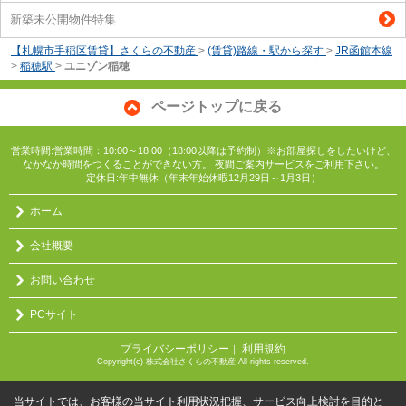
新築未公開物件特集
【札幌市手稲区賃貸】さくらの不動産
>
(賃貸)路線・駅から探す
>
JR函館本線
>
稲穂駅
>
ユニゾン稲穂
ページトップに戻る
営業時間:営業時間：10:00～18:00（18:00以降は予約制）※お部屋探しをしたいけど、
なかなか時間をつくることができない方。 夜間ご案内サービスをご利用下さい。
定休日:年中無休（年末年始休暇12月29日～1月3日）
ホーム
会社概要
お問い合わせ
PCサイト
プライバシーポリシー
利用規約
｜
Copyright(c) 株式会社さくらの不動産 All rights reserved.
当サイトでは、お客様の当サイト利用状況把握、サービス向上検討を目的と