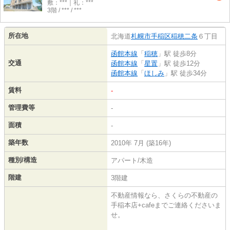
敷：***｜礼：***
3階 / *** / ***
所在地
北海道
札幌市手稲区
稲穂二条
６丁目
函館本線
「
稲穂
」駅 徒歩8分
交通
函館本線
「
星置
」駅 徒歩12分
函館本線
「
ほしみ
」駅 徒歩34分
賃料
-
管理費等
-
面積
-
築年数
2010年 7月 (築16年)
種別/構造
アパート/木造
階建
3階建
不動産情報なら、さくらの不動産の
手稲本店+cafeまでご連絡くださいま
せ。