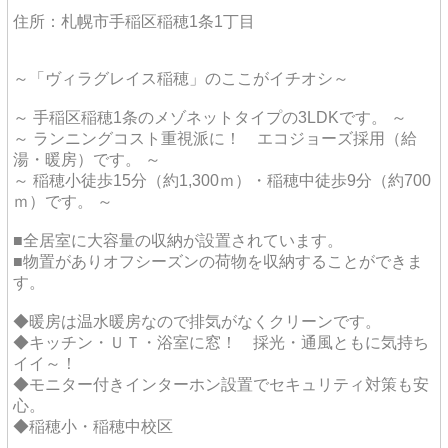
住所：札幌市手稲区稲穂1条1丁目
～「ヴィラグレイス稲穂」のここがイチオシ～
～ 手稲区稲穂1条のメゾネットタイプの3LDKです。 ～
～ ランニングコスト重視派に！ エコジョーズ採用（給
湯・暖房）です。 ～
～ 稲穂小徒歩15分（約1,300ｍ）・稲穂中徒歩9分（約700
ｍ）です。 ～
■全居室に大容量の収納が設置されています。
■物置がありオフシーズンの荷物を収納することができま
す。
◆暖房は温水暖房なので排気がなくクリーンです。
◆キッチン・ＵＴ・浴室に窓！ 採光・通風ともに気持ち
イイ～！
◆モニター付きインターホン設置でセキュリティ対策も安
心。
◆稲穂小・稲穂中校区