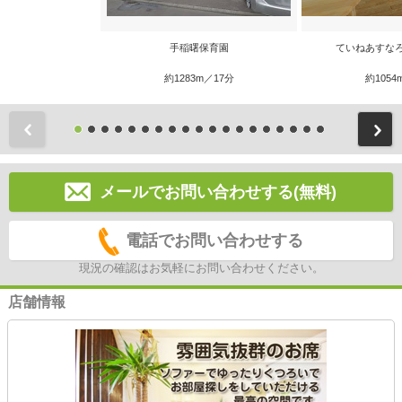
手稲曙保育園
ていねあすな
約1283m／17分
約1054
前
メールでお問い合わせする(無料)
電話でお問い合わせする
現況の確認はお気軽にお問い合わせください。
店舗情報