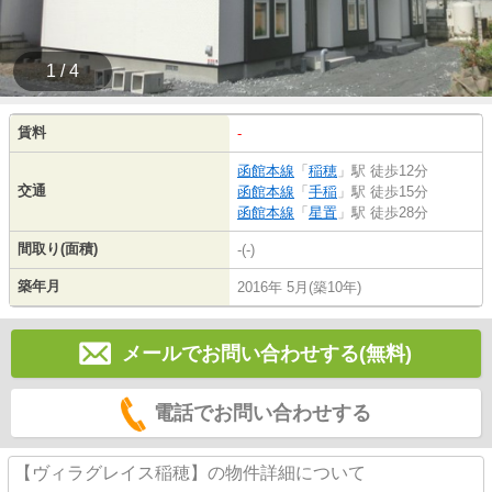
1 / 4
賃料
-
函館本線
「
稲穂
」駅 徒歩12分
交通
函館本線
「
手稲
」駅 徒歩15分
函館本線
「
星置
」駅 徒歩28分
間取り(面積)
-(-)
築年月
2016年 5月(築10年)
メールでお問い合わせする(無料)
電話でお問い合わせする
【ヴィラグレイス稲穂】の物件詳細について