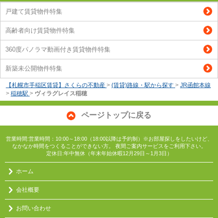
戸建て賃貸物件特集
高齢者向け賃貸物件特集
360度パノラマ動画付き賃貸物件特集
新築未公開物件特集
【札幌市手稲区賃貸】さくらの不動産
>
(賃貸)路線・駅から探す
>
JR函館本線
>
稲穂駅
>
ヴィラグレイス稲穂
ページトップに戻る
営業時間:営業時間：10:00～18:00（18:00以降は予約制）※お部屋探しをしたいけど、
なかなか時間をつくることができない方。 夜間ご案内サービスをご利用下さい。
定休日:年中無休（年末年始休暇12月29日～1月3日）
ホーム
会社概要
お問い合わせ