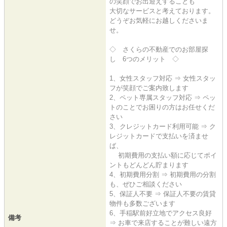
の笑顔でお出迎えすることも
大切なサービスと考えております。
どうぞお気軽にお越しくださいま
せ。
◇ さくらの不動産でのお部屋探
し 6つのメリット ◇
1、女性スタッフ対応 ⇒ 女性スタッ
フが笑顔でご案内致します
2、ペット専属スタッフ対応 ⇒ ペッ
トのことでお困りの方はお任せくだ
さい
3、クレジットカード利用可能 ⇒ ク
レジットカードで支払いを済ませ
ば、
初期費用の支払い額に応じてポイ
ントもどんどん貯まります
4、初期費用分割 ⇒ 初期費用の分割
も、ぜひご相談ください
5、保証人不要 ⇒ 保証人不要の賃貸
物件も多数ございます
6、手稲駅前好立地でアクセス良好
備考
⇒ お車で来店することが難しい遠方