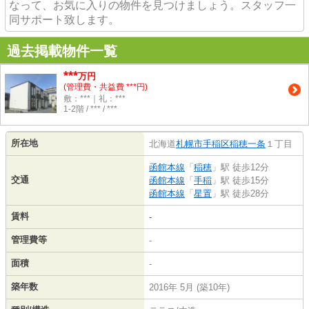
なって、お気に入りの物件を見つけましょう。スタッフ一
同サポート致します。
過去掲載物件一覧
***
万円
(管理費・共益費 ***円)
敷：***｜礼：***
1-2階 / *** / ***
所在地
北海道
札幌市手稲区
稲穂一条
１丁目
函館本線
「
稲穂
」駅 徒歩12分
交通
函館本線
「
手稲
」駅 徒歩15分
函館本線
「
星置
」駅 徒歩28分
賃料
-
管理費等
-
面積
-
築年数
2016年 5月 (築10年)