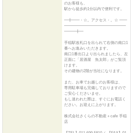
のお客様も、
駅から徒歩約1分以内で便利です。
━╋━━・☆。アクセス・。☆ ━━
━━━━━━━━━━━━━━━━
━━━╋━
手稲駅改札口を出られて右側の南口1
番へお進みいただきます。
南口1番出口より出られましたら、左
正面に「居酒屋 魚太郎」がご覧頂
けます。
その建物の2階が当社になります。
また、お車でお越しのお客様は、
専用駐車場も完備しておりますので
ご安心くださいませ。
もし迷われた際は、すぐにお電話く
ださい。お迎えに上がります。
株式会社さくらの不動産＋cafe 手稲
店
【TEL】011-699-5810／ 【FAX】01