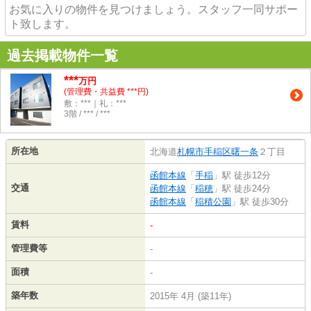
お気に入りの物件を見つけましょう。スタッフ一同サポー
ト致します。
過去掲載物件一覧
***
万円
(管理費・共益費 ***円)
敷：***｜礼：***
3階 / *** / ***
所在地
北海道
札幌市手稲区
曙一条
２丁目
函館本線
「
手稲
」駅 徒歩12分
交通
函館本線
「
稲穂
」駅 徒歩24分
函館本線
「
稲積公園
」駅 徒歩30分
賃料
-
管理費等
-
面積
-
築年数
2015年 4月 (築11年)