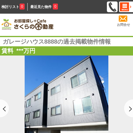
0
0
検討リスト
最近見た物件
お問合せ
ガレージハウス8888の過去掲載物件情報
賃料
***
万円