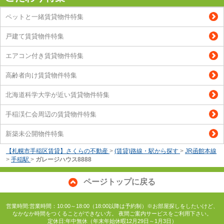
ペットと一緒賃貸物件特集
戸建て賃貸物件特集
エアコン付き賃貸物件特集
高齢者向け賃貸物件特集
北海道科学大学が近い賃貸物件特集
手稲渓仁会周辺の賃貸物件特集
新築未公開物件特集
【札幌市手稲区賃貸】さくらの不動産
>
(賃貸)路線・駅から探す
>
JR函館本線
>
手稲駅
>
ガレージハウス8888
ページトップに戻る
営業時間:営業時間：10:00～18:00（18:00以降は予約制）※お部屋探しをしたいけど、
なかなか時間をつくることができない方。 夜間ご案内サービスをご利用下さい。
定休日:年中無休（年末年始休暇12月29日～1月3日）