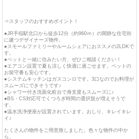
⇒スタッフのおすすめポイント！
●JR手稲駅北口から徒歩12分（約960ｍ）の閑静な住宅街
に建つデザイナーズ物件。
●スモールファミリーやルームシェアにおススメの2LDKで
す。
●ペットと一緒に住みたい方、ぜひご相談ください！
●エアコン設置で夏も涼しく快適に過ごせます。ペットの
お留守番も安心です。
●システムキッチンはガスコンロです。3口なのでお料理が
スムーズにできそうです♪
●シャワー付き洗面化粧台で身支度もスムーズに♪
●BS・CS対応可でくつろぎ時間の選択肢が増えそうで
す。
●温水洗浄便座が設置されています。おしり、キレイキレ
イ♪
たくさんの物件をご用意致しました。色々な物件の中か
ら、