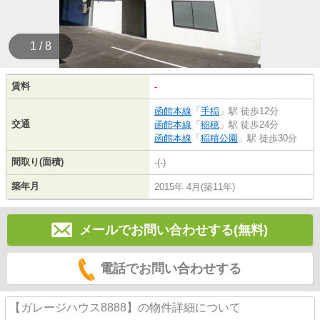
1 / 8
賃料
-
函館本線
「
手稲
」駅 徒歩12分
交通
函館本線
「
稲穂
」駅 徒歩24分
函館本線
「
稲積公園
」駅 徒歩30分
間取り(面積)
-(-)
築年月
2015年 4月(築11年)
メールでお問い合わせする(無料)
電話でお問い合わせする
【ガレージハウス8888】の物件詳細について