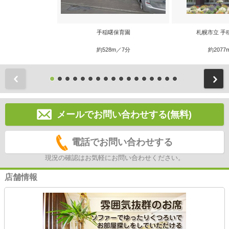
手稲曙保育園
札幌市立 手
約528m／7分
約2077
前
メールでお問い合わせする(無料)
電話でお問い合わせする
現況の確認はお気軽にお問い合わせください。
店舗情報