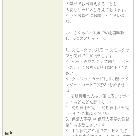
の笑顔でお出迎えすることも
大切なサービスと考えております。
どうぞお気軽にお越しくださいま
せ。
◇ さくらの不動産でのお部屋探
し 6つのメリット ◇
1、女性スタッフ対応 ⇒ 女性スタッ
フが笑顔でご案内致します
2、ペット専属スタッフ対応 ⇒ ペッ
トのことでお困りの方はお任せくだ
さい
3、クレジットカード利用可能 ⇒ ク
レジットカードで支払いを済ませ
ば、
初期費用の支払い額に応じてポイ
ントもどんどん貯まります
4、初期費用分割 ⇒ 初期費用の分割
も、ぜひご相談ください
5、保証人不要 ⇒ 保証人不要の賃貸
物件も多数ございます
6、手稲駅前好立地でアクセス良好
備考