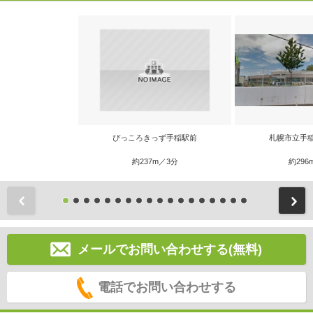
ぴっころきっず手稲駅前
札幌市立手
約237m／3分
約296
前
メールでお問い合わせする(無料)
電話でお問い合わせする