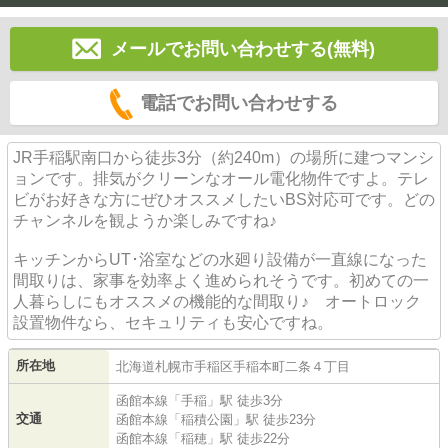
メールでお問い合わせする(無料)
電話でお問い合わせする
JR手稲駅南口から徒歩3分（約240m）の場所に建つマンシ
ョンです。排気がクリーンなオール電化物件ですよ。テレ
ビがお好きな方にぜひオススメしたいBS対応可です。どの
チャンネルを観ようか楽しみですね♪
キッチンからUT･浴室などの水廻り設備が一直線になった
間取りは、家事を効率よく進められそうです。初めての一
人暮らしにもオススメの機能的な間取り♪ オートロック
設置物件なら、セキュリティも安心ですね。
所在地
北海道
札幌市手稲区
手稲本町二条
４丁目
函館本線
「
手稲
」駅 徒歩3分
交通
函館本線
「
稲積公園
」駅 徒歩23分
函館本線
「
稲穂
」駅 徒歩22分