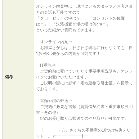
オンライン内見中は、現地にいるスタッフとお客さま
との会話も可能ですので、
「クローゼットの中は？」、「コンセントの位置
は？」、「洗濯機置き場の幅は何cm？」
といった細かい質問もできます。
・オンライン内見⇒
お部屋さがしは、わざわざ現地に行かなくても、自
宅や外出先からの内覧が可能です！
・IT重説⇒
ご契約前に受けていただく重要事項説明も、オンラ
備考
インでお受けいただけます。
ご説明の際には必ず「宅地建物取引士証」を提示し
ております。
・書類や鍵の郵送⇒
ご契約に必要な書類（賃貸借契約書・重要事項説明
書・その他）、
鍵のお受け取りは郵送でのやり取りが可能です。
━╋━━━ ・☆。さくらの不動産の10つの特典メリ
ット・。☆━━━━━━╋━