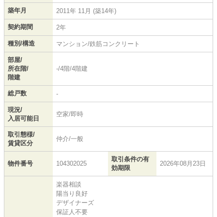
築年月
2011年 11月 (築14年)
契約期間
2年
種別/構造
マンション/鉄筋コンクリート
部屋/
所在階/
-/4階/4階建
階建
総戸数
-
現況/
空家/即時
入居可能日
取引態様/
仲介/一般
賃貸区分
取引条件の有
物件番号
104302025
2026年08月23日
効期限
楽器相談
陽当り良好
デザイナーズ
保証人不要