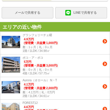
メールで共有する
LINEで共有する
エリアの近い物件
グランフェリーチェ曙
4.9
万
円
(管理費・共益費 1,000円)
敷：1ヶ月｜礼：0ヶ月
1階 / 1LDK / 34.98㎡
ポコ・ア・ポコ
5
万
円
(管理費・共益費 3,000円)
敷：0ヶ月｜礼：0ヶ月
4階 / 2LDK / 57.75㎡
Aurora（オロール） N・T
4.1
万
円
(管理費・共益費 2,000円)
敷：4.1万円｜礼：0万円
2階 / 1LDK / 34.61㎡
FOREST12
4.6
万
円