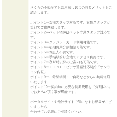
さくらの不動産でお部屋探し10つの特典メリットをご
紹介します。
ポイント1⇒女性スタッフ対応です。女性スタッフが
笑顔でご案内致します。
ポイント2⇒ペット物件はペット専属スタッフ対応で
す。
ポイント3⇒クレジットカード利用可能です。
ポイント4⇒初期費用分割相談可能です。
ポイント5⇒保証人不要です。
ポイント6⇒手稲駅前好立地でアクセス良好です。
ポイント7⇒夜18時以降のご案内も可能です。
ポイント8⇒ＬＩＮＥ・ビデオ通話対応開始「オンラ
イン内覧」
ポイント9⇒ご希望場所・ご自宅などからの無料送迎
いたします。
ポイント10⇒契約時に必要な初期費用を『分割払い』
でお支払い頂く事が可能です。
ポータルサイトや他社サイトで気になるお部屋がござ
いましたら、
合わせてお気軽にご相談ください。