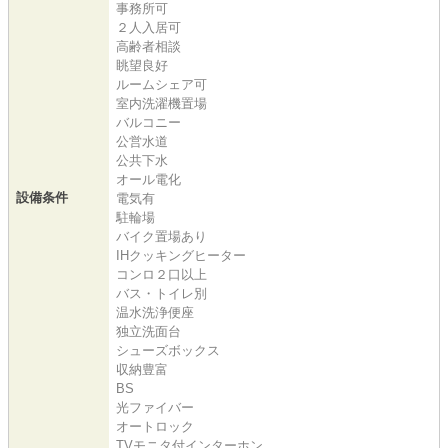
事務所可
２人入居可
高齢者相談
眺望良好
ルームシェア可
室内洗濯機置場
バルコニー
公営水道
公共下水
オール電化
設備条件
電気有
駐輪場
バイク置場あり
IHクッキングヒーター
コンロ２口以上
バス・トイレ別
温水洗浄便座
独立洗面台
シューズボックス
収納豊富
BS
光ファイバー
オートロック
TVモニタ付インターホン