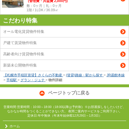
(管理費・共益費 2,000円)
敷：0ヶ月｜礼：0ヶ月
1階 / 1LDK / 36.09㎡
こだわり特集
オール電化賃貸物件特集
戸建て賃貸物件特集
高齢者向け賃貸物件特集
新築未公開物件特集
【札幌市手稲区賃貸】さくらの不動産
>
(賃貸)路線・駅から探す
>
JR函館本線
>
手稲駅
>
グラン・ジュテ
>
物件詳細
ページトップに戻る
営業時間:営業時間：10:00～18:00（18:00以降は予約制）※お部屋探しをしたいけど、
なかなか時間をつくることができない方。 夜間ご案内サービスをご利用下さい。
定休日:年中無休（年末年始休暇12月29日～1月3日）
ホーム