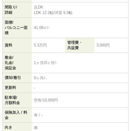
間取り/
1LDK
詳細
LDK 12.2帖
/
洋室 6.0帖
面積/
バルコニー面
41.08㎡/-
積
管理費・
賃料
5.3万円
3,000円
共益費
敷金/
礼金/
1ヶ月/0ヶ月/-
保証金
償却/敷引
0ヶ月/-
更新料
-
駐車場/
空有/10,000円
月額料金
保険加入 / 料
有 / -
金
向き
南