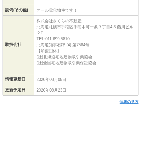
設備(その他)
オール電化物件です！
株式会社さくらの不動産
北海道札幌市手稲区手稲本町一条３丁目4-5 藤川ビル
２F
TEL:011-699-5810
取扱会社
北海道知事石狩 (4) 第7584号
【加盟団体】
(社)北海道宅地建物取引業協会
(社)全国宅地建物取引業保証協会
情報更新日
2026年08月09日
更新予定日
2026年08月23日
情報の見方