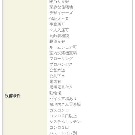
陽当り良好
閑静な住宅地
デザイナーズ
保証人不要
事務所可
２人入居可
高齢者相談
眺望良好
ルームシェア可
室内洗濯機置場
フローリング
プロパンガス
公営水道
公共下水
電気有
照明器具付き
駐輪場
設備条件
バイク置場あり
敷地内ごみ置き場
ガスコンロ
コンロ２口以上
システムキッチン
コンロ３口
バス・トイレ別