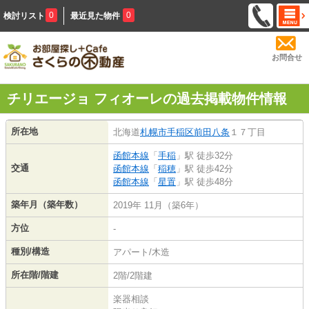
0
0
検討リスト
最近見た物件
お問合せ
チリエージョ フィオーレの過去掲載物件情報
所在地
北海道
札幌市手稲区
前田八条
１７丁目
函館本線
「
手稲
」駅 徒歩32分
交通
函館本線
「
稲穂
」駅 徒歩42分
函館本線
「
星置
」駅 徒歩48分
築年月（築年数）
2019年 11月（築6年）
方位
-
種別/構造
アパート/木造
所在階/階建
2階/2階建
楽器相談