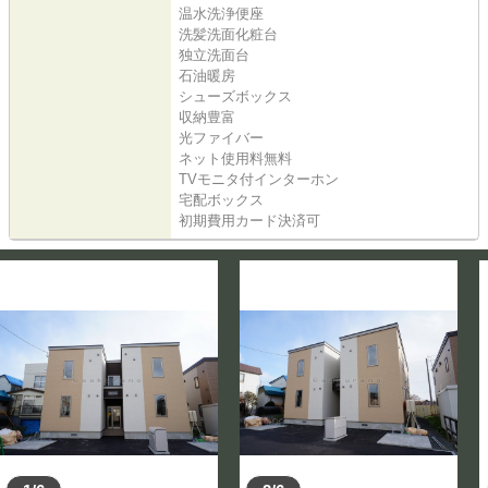
温水洗浄便座
洗髪洗面化粧台
独立洗面台
石油暖房
シューズボックス
収納豊富
光ファイバー
ネット使用料無料
TVモニタ付インターホン
宅配ボックス
初期費用カード決済可