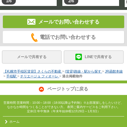
1/6
2/6
メールでお問い合わせする
電話でお問い合わせする
メールで共有する
LINEで共有する
【札幌市手稲区賃貸】さくらの不動産
>
(賃貸)路線・駅から探す
>
JR函館本線
>
手稲駅
>
チリエージョ フィオーレ
>
過去掲載物件
ページトップに戻る
営業時間:営業時間：10:00～18:00（18:00以降は予約制）※お部屋探しをしたいけど、
なかなか時間をつくることができない方。 夜間ご案内サービスをご利用下さい。
定休日:年中無休（年末年始休暇12月29日～1月3日）
ホーム