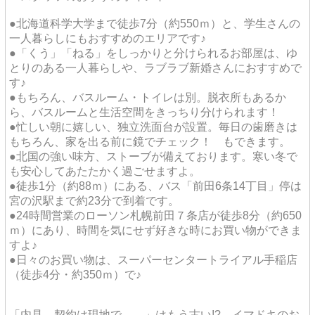
●北海道科学大学まで徒歩7分（約550ｍ）と、学生さんの
一人暮らしにもおすすめのエリアです♪
●「くう」「ねる」をしっかりと分けられるお部屋は、ゆ
とりのある一人暮らしや、ラブラブ新婚さんにおすすめで
す♪
●もちろん、バスルーム・トイレは別。脱衣所もあるか
ら、バスルームと生活空間をきっちり分けられます！
●忙しい朝に嬉しい、独立洗面台が設置。毎日の歯磨きは
もちろん、家を出る前に鏡でチェック！ もできます。
●北国の強い味方、ストーブが備えております。寒い冬で
も安心してあたたかく過ごせますよ。
●徒歩1分（約88ｍ）にある、バス「前田6条14丁目」停は
宮の沢駅まで約23分で到着です。
●24時間営業のローソン札幌前田７条店が徒歩8分（約650
ｍ）にあり、時間を気にせず好きな時にお買い物ができま
すよ♪
●日々のお買い物は、スーパーセンタートライアル手稲店
（徒歩4分・約350ｍ）で♪
「内見、契約は現地で……」はもう古い!? イマドキのお