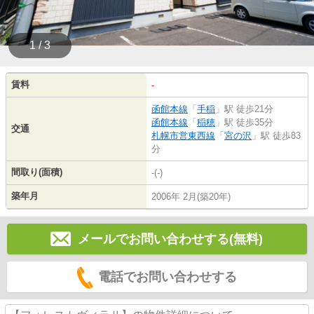
1 / 3
賃料
-
函館本線
「
手稲
」駅 徒歩21分
函館本線
「
稲穂
」駅 徒歩35分
交通
札幌市営東西線
「
宮の沢
」駅 徒歩83
分
間取り(面積)
-(-)
築年月
2006年 2月(築20年)
メールでお問い合わせする(無料)
電話でお問い合わせする