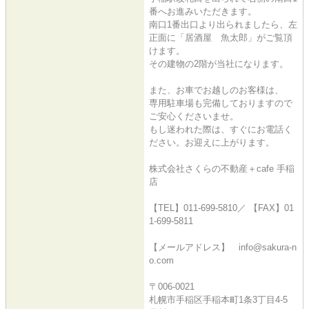
番へお進みいただきます。
南口1番出口より出られましたら、左
正面に「居酒屋 魚太郎」がご覧頂
けます。
その建物の2階が当社になります。
また、お車でお越しのお客様は、
専用駐車場も完備しておりますので
ご安心くださいませ。
もし迷われた際は、すぐにお電話く
ださい。お迎えに上がります。
株式会社さくらの不動産＋cafe 手稲
店
【TEL】011-699-5810／ 【FAX】01
1-699-5811
【メールアドレス】 info@sakura-n
o.com
〒006-0021
札幌市手稲区手稲本町1条3丁目4-5