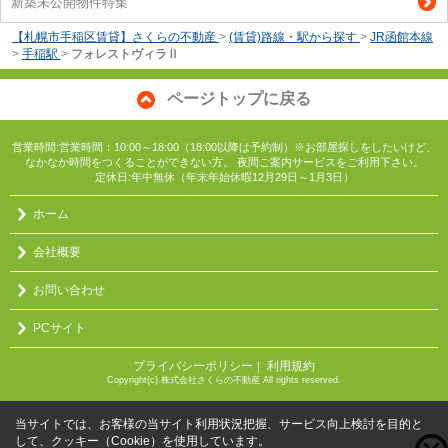
新築未公開物件特集
【札幌市手稲区賃貸】さくらの不動産
>
(賃貸)路線・駅から探す
>
JR函館本線
>
手稲駅
>
フォレストヴィラⅡ
ページトップに戻る
営業時間:営業時間：10:00～18:00（18:00以降は予約制）※お部屋探しをしたいけど、
なかなか時間をつくることができない方。 夜間ご案内サービスをご利用下さい。
定休日:年中無休（年末年始休暇12月29日～1月3日）
ホーム
会社概要
お問い合わせ
PCサイト
プライバシーポリシー
利用規約
｜
Copyright(c) 株式会社さくらの不動産 All rights reserved.
当サイトでは、お客様の当サイト利用状況把握、サービス向上検討を目的と
して、クッキー（Cookie）を使用しています。