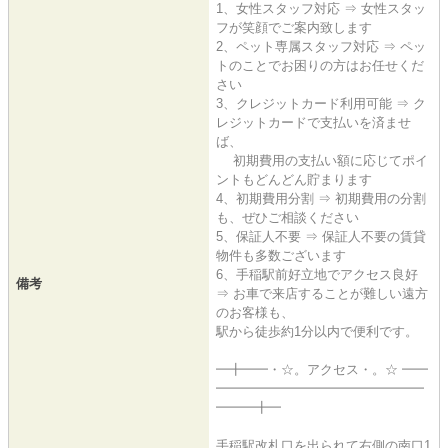
1、女性スタッフ対応 ⇒ 女性スタッ
フが笑顔でご案内致します
2、ペット専属スタッフ対応 ⇒ ペッ
トのことでお困りの方はお任せくだ
さい
3、クレジットカード利用可能 ⇒ ク
レジットカードで支払いを済ませ
ば、
初期費用の支払い額に応じてポイ
ントもどんどん貯まります
4、初期費用分割 ⇒ 初期費用の分割
も、ぜひご相談ください
5、保証人不要 ⇒ 保証人不要の賃貸
物件も多数ございます
6、手稲駅前好立地でアクセス良好
備考
⇒ お車で来店することが難しい遠方
のお客様も、
駅から徒歩約1分以内で便利です。
━╋━━・☆。アクセス・。☆ ━━
━━━━━━━━━━━━━━━━
━━━╋━
手稲駅改札口を出られて右側の南口1