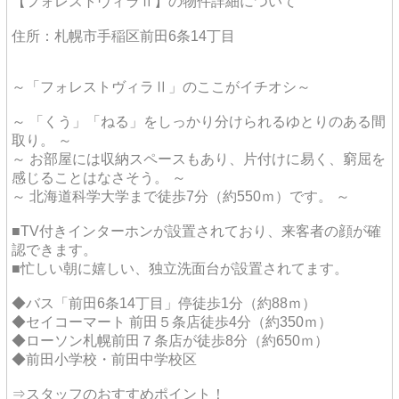
【フォレストヴィラⅡ】の物件詳細について
住所：札幌市手稲区前田6条14丁目
～「フォレストヴィラⅡ」のここがイチオシ～
～ 「くう」「ねる」をしっかり分けられるゆとりのある間
取り。 ～
～ お部屋には収納スペースもあり、片付けに易く、窮屈を
感じることはなさそう。 ～
～ 北海道科学大学まで徒歩7分（約550ｍ）です。 ～
■TV付きインターホンが設置されており、来客者の顔が確
認できます。
■忙しい朝に嬉しい、独立洗面台が設置されてます。
◆バス「前田6条14丁目」停徒歩1分（約88ｍ）
◆セイコーマート 前田５条店徒歩4分（約350ｍ）
◆ローソン札幌前田７条店が徒歩8分（約650ｍ）
◆前田小学校・前田中学校区
⇒スタッフのおすすめポイント！