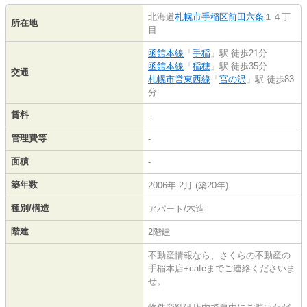
北海道
札幌市手稲区
前田六条
１４丁
所在地
目
函館本線
「
手稲
」駅 徒歩21分
函館本線
「
稲穂
」駅 徒歩35分
交通
札幌市営東西線
「
宮の沢
」駅 徒歩83
分
賃料
-
管理費等
-
面積
-
築年数
2006年 2月 (築20年)
種別/構造
アパート/木造
階建
2階建
不動産情報なら、さくらの不動産の
手稲本店+cafeまでご連絡くださいま
せ。