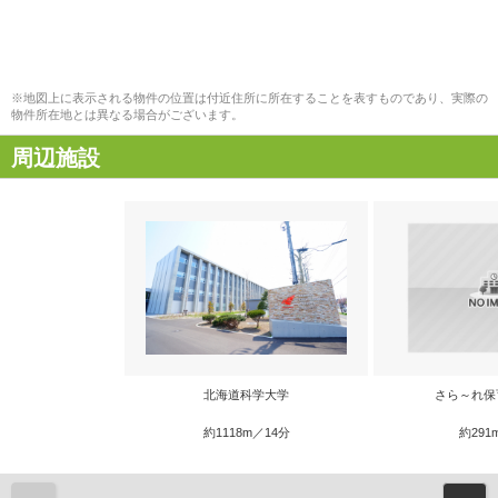
※地図上に表示される物件の位置は付近住所に所在することを表すものであり、実際の
物件所在地とは異なる場合がございます。
周辺施設
北海道科学大学
さら～れ保
約1118m／14分
約291