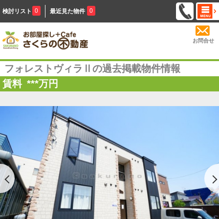
0
0
検討リスト
最近見た物件
お問合せ
フォレストヴィラⅡの過去掲載物件情報
賃料
***
万円