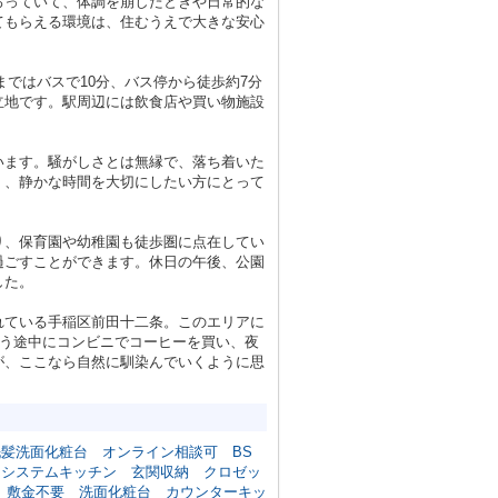
ろっていて、体調を崩したときや日常的な
てもらえる環境は、住むうえで大きな安心
ではバスで10分、バス停から徒歩約7分
立地です。駅周辺には飲食店や買い物施設
います。騒がしさとは無縁で、落ち着いた
く、静かな時間を大切にしたい方にとって
り、保育園や幼稚園も徒歩圏に点在してい
過ごすことができます。休日の午後、公園
した。
れている手稲区前田十二条。このエリアに
かう途中にコンビニでコーヒーを買い、夜
が、ここなら自然に馴染んでいくように思
洗髪洗面化粧台
オンライン相談可
BS
システムキッチン
玄関収納
クロゼッ
敷金不要
洗面化粧台
カウンターキッ