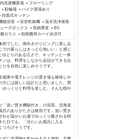
内洗濯機置場
フローリング
駐輪場
バイク置場あり
対面式キッチン
機能浴室
浴室乾燥機
温水洗浄便座
ューズボックス
収納豊富
BS
層ガラス
初期費用カード決済可
象的でした。南向きのリビングに差し込
こでの暮らしはきっと心地いい」と感じ
帖とゆとりのある広さで、キッチンと一体
チンは、料理をしながら会話ができる位
とりを自然に楽しめそうです。
冷蔵庫や電子レンジの置き場も確保しや
の方には嬉しい設計だと思いました。買
、ゆっくりと料理を楽しむ。そんな穏や
が「追い焚き機能付き」の浴室。北海道
風呂のありがたさは格別です。追い焚き
ぞれが温かいお湯でゆっくり癒される時
きた日でも、「冷たいお風呂に入る
くつろげそうです。
れずに洗濯物を乾かせる点も便利。共働