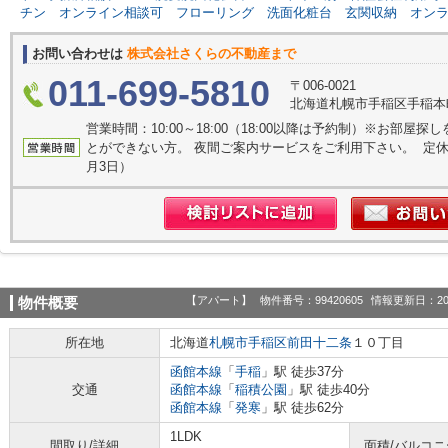
チン
オンライン相談可
フローリング
洗面化粧台
玄関収納
オン
お問い合わせは
株式会社さくらの不動産まで
011-699-5810
〒006-0021
北海道札幌市手稲区手稲本町
営業時間：10:00～18:00（18:00以降は予約制）※お部
とができない方。 夜間ご案内サービスをご利用下さい。 定休日
月3日）
【アパート】
物件番号：99420605
情報更新日：20
物件概要
所在地
北海道
札幌市手稲区
前田十二条
１０丁目
函館本線
「
手稲
」駅 徒歩37分
交通
函館本線
「
稲積公園
」駅 徒歩40分
函館本線
「
発寒
」駅 徒歩62分
1LDK
間取り/詳細
面積/バルコ