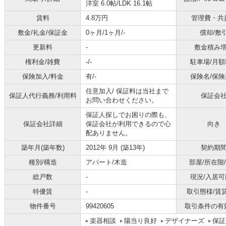
洋室 6.0帖
/
LDK 16.1帖
賃料
4.8万円
管理費・共
敷金/礼金/保証金
0ヶ月/1ヶ月/-
償却/敷
更新料
-
敷金積み
権利金/雑費
-/-
駐車場/月額
保険加入/料金
有/-
保険名/保険
任意加入/
保証料は当社まで
保証人代行義務/利用料
保証会
お問い合わせください。
保証人探しでお困りの際も、
保証会社詳細
保証会社が利用できるので心
向き
配ありません。
築年月(築年数)
2012年 9月 (築13年)
契約期
種別/構造
アパート/木造
部屋/所在階
総戸数
-
現況/入居可
特優賃
-
取引態様/賃
物件番号
99420605
取引条件の有
楽器相談
陽当り良好
デザイナーズ
保証