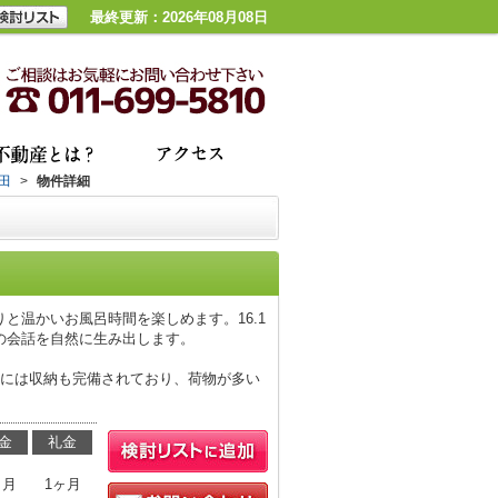
最終更新：2026年08月08日
田
>
物件詳細
と温かいお風呂時間を楽しめます。16.1
の会話を自然に生み出します。
室には収納も完備されており、荷物が多い
金
礼金
ヶ月
1ヶ月