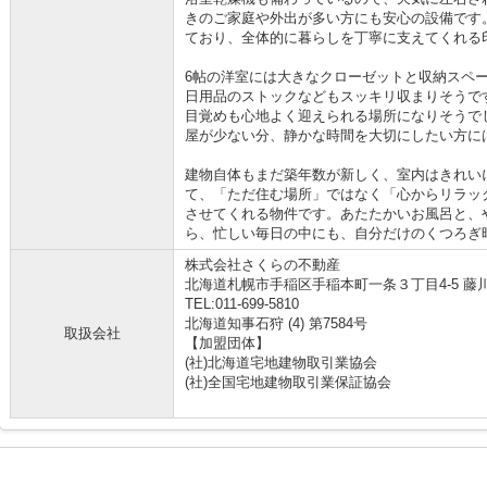
きのご家庭や外出が多い方にも安心の設備です
ており、全体的に暮らしを丁寧に支えてくれる
6帖の洋室には大きなクローゼットと収納スペ
日用品のストックなどもスッキリ収まりそうで
目覚めも心地よく迎えられる場所になりそうで
屋が少ない分、静かな時間を大切にしたい方に
建物自体もまだ築年数が新しく、室内はきれい
て、「ただ住む場所」ではなく「心からリラッ
させてくれる物件です。あたたかいお風呂と、
ら、忙しい毎日の中にも、自分だけのくつろぎ
株式会社さくらの不動産
北海道札幌市手稲区手稲本町一条３丁目4-5 藤
TEL:011-699-5810
北海道知事石狩 (4) 第7584号
取扱会社
【加盟団体】
(社)北海道宅地建物取引業協会
(社)全国宅地建物取引業保証協会