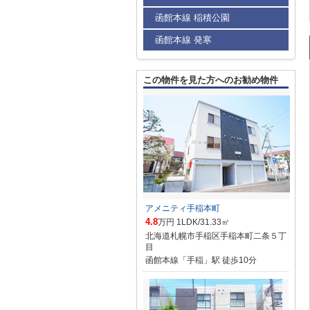
函館本線 稲積公園
函館本線 発寒
この物件を見た方へのお勧め物件
アメニティ手稲本町
4.8
万円 1LDK/31.33㎡
北海道札幌市手稲区手稲本町二条５丁
目
函館本線「手稲」駅 徒歩10分