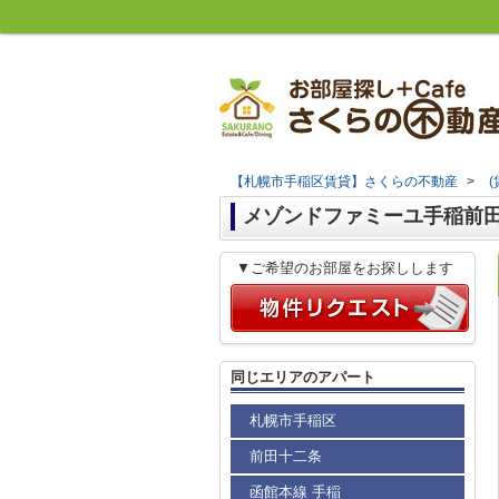
【札幌市手稲区賃貸】さくらの不動産
>
メゾンドファミーユ手稲前田 1
▼ご希望のお部屋をお探しします
同じエリアのアパート
札幌市手稲区
前田十二条
函館本線 手稲