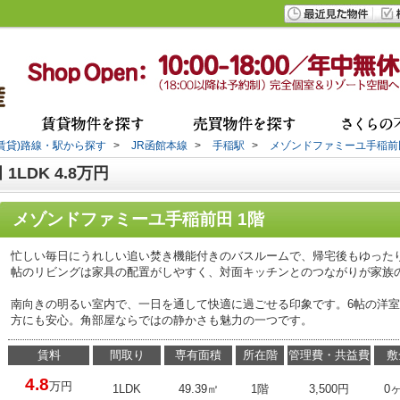
(賃貸)路線・駅から探す
>
JR函館本線
>
手稲駅
>
メゾンドファミーユ手稲前
LDK 4.8万円
メゾンドファミーユ手稲前田 1階
忙しい毎日にうれしい追い焚き機能付きのバスルームで、帰宅後もゆったり
帖のリビングは家具の配置がしやすく、対面キッチンとのつながりが家族
南向きの明るい室内で、一日を通して快適に過ごせる印象です。6帖の洋
方にも安心。角部屋ならではの静かさも魅力の一つです。
賃料
間取り
専有面積
所在階
管理費・共益費
敷
4.8
万円
1LDK
49.39㎡
1階
3,500円
0