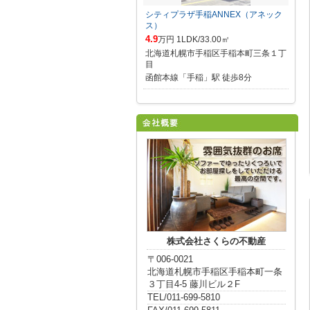
シティプラザ手稲ANNEX（アネック
ス）
4.9
万円 1LDK/33.00㎡
北海道札幌市手稲区手稲本町三条１丁
目
函館本線「手稲」駅 徒歩8分
株式会社さくらの不動産
〒006-0021
北海道札幌市手稲区手稲本町一条
３丁目4-5 藤川ビル２F
TEL/011-699-5810