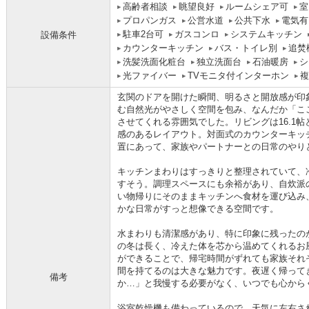
高齢者相談
眺望良好
ルームシェア可
室
プロパンガス
公営水道
公共下水
電気有
駐車2台可
ガスコンロ
システムキッチン
設備条件
カウンターキッチン
バス・トイレ別
追焚
洗髪洗面化粧台
独立洗面台
石油暖房
シ
光ファイバー
TVモニタ付インターホン
複
玄関のドアを開けた瞬間、明るさと開放感が印
む自然光がやさしく空間を包み、なんだか「こ
させてくれる雰囲気でした。リビングは16.1
感のあるレイアウト。対面式のカウンターキッ
置にあって、家族やパートナーとの日常のやり
キッチンまわりはすっきりと整理されていて、
すそう。調理スペースにも余裕があり、自炊派
い物帰りにそのままキッチンへ食材を運び込み
かな日常がすっと想像できる空間です。
水まわりも清潔感があり、特に印象に残ったの
の冬は長く、冷えた体を芯から温めてくれるお
ができることで、帰宅時間がずれても家族それ
間を持てるのは大きな魅力です。夜遅く帰って
備考
か…」と我慢する必要がなく、いつでも心から
浴室乾燥機も備わっているので、天気に左右さ