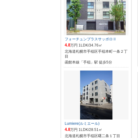
フォーチュンプラスサッポロⅡ
4.8
万円 1LDK/34.76㎡
北海道札幌市手稲区手稲本町一条２丁
目
函館本線「手稲」駅 徒歩5分
Lumiere(ルミエール)
4.8
万円 1LDK/28.51㎡
北海道札幌市手稲区曙二条１丁目