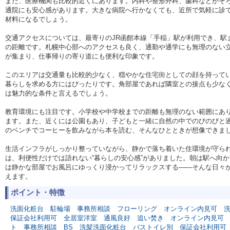
また、医療機関も比較的近くにあります。内科や整形外科、歯科などがそ
通院にも安心感があります。大きな病院へ行かなくても、近所で気軽に診
材料になるでしょう。
交通アクセスについては、最寄りのJR函館本線「手稲」駅が利用でき、駅ま
の距離です。札幌中心部へのアクセスも良く、通勤や通学にも無理のない
が集まり、仕事帰りの寄り道にも便利な印象です。
このエリアは交通量も比較的少なく、穏やかな住宅街としての顔を持って
暮らしを求める方にはぴったりです。角部屋であれば隣室との接点も少な
は魅力的な条件と言えるでしょう。
教育環境にも注目です。小学校や中学校までの距離も無理のない範囲にあ
ます。また、近くには公園もあり、子どもと一緒に自然の中でのびのびと
のベンチでコーヒーを飲みながら本を読む、そんなひとときが想像できま
生活インフラがしっかり整っていながら、静かで落ち着いた住環境が守ら
は、利便性だけでは語れない“暮らしの安心感”がありました。朝は駅へ向
は静かな部屋でお風呂にゆっくり浸かってリラックスする——そんな日々
えます。
ポイント・特徴
洗面化粧台
駐輪場
事務所相談
フローリング
オンライン内見可
保証会社利用可
全居室洋室
通風良好
追い焚き
オンライン内見可
ト
事務所相談
BS
洗髪洗面化粧台
バストイレ別
保証会社利用可