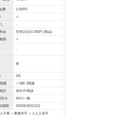
益費
3,500円
引
-/-
増し
-
料金
空有(2台)/3,300円 (税込)
期間
-/-
社
-
南
間
2年
/階建
-/ 1階/ 2階建
能日
居住中/相談
貸区分
仲介/一般
効期限
2026年08月21日
人不要
事務所可
２人入居可