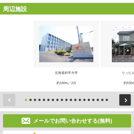
周辺施設
北海道科学大学
りった
約160m／2分
約530
前
メールでお問い合わせする(無料)