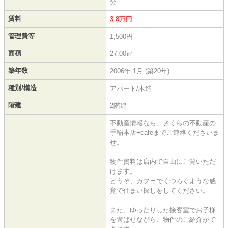
分
賃料
3.8万円
管理費等
1,500円
面積
27.00㎡
築年数
2006年 1月 (築20年)
種別/構造
アパート/木造
階建
2階建
不動産情報なら、さくらの不動産の
手稲本店+cafeまでご連絡くださいま
せ。
物件資料は店内で自由にご覧いただ
けます。
どうぞ、カフェでくつろぐような感
覚で住まい探しをしてください。
また、ゆったりした接客室でお子様
を遊ばせながら、物件のご紹介がで