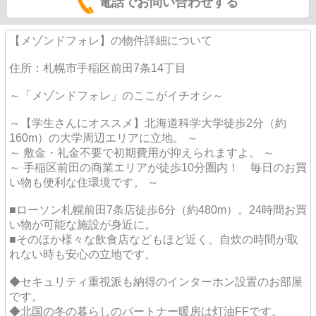
電話でお問い合わせする
【メゾンドフォレ】の物件詳細について
住所：札幌市手稲区前田7条14丁目
～「メゾンドフォレ」のここがイチオシ～
～【学生さんにオススメ】北海道科学大学徒歩2分（約
160m）の大学周辺エリアに立地。 ～
～ 敷金・礼金不要で初期費用が抑えられますよ。 ～
～ 手稲区前田の商業エリアが徒歩10分圏内！ 毎日のお買
い物も便利な住環境です。 ～
■ローソン札幌前田7条店徒歩6分（約480m）。24時間お買
い物が可能な施設が身近に。
■そのほか様々な飲食店などもほど近く、自炊の時間が取
れない時も安心の立地です。
◆セキュリティ重視派も納得のインターホン設置のお部屋
です。
◆北国の冬の暮らしのパートナー暖房は灯油FFです。