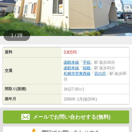
1 / 29
賃料
3.8万円
函館本線
「
手稲
」駅 徒歩26分
函館本線
「
稲穂
」駅 徒歩41分
交通
札幌市営東西線
「
宮の沢
」駅 徒歩85
分
間取り(面積)
1K(27.00㎡)
築年月
2006年 1月(築20年)
メールでお問い合わせする(無料)