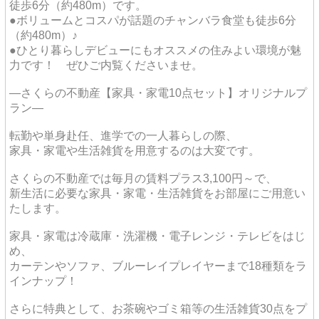
徒歩6分（約480m）です。
●ボリュームとコスパが話題のチャンバラ食堂も徒歩6分
（約480m）♪
●ひとり暮らしデビューにもオススメの住みよい環境が魅
力です！ ぜひご内覧くださいませ。
―さくらの不動産【家具・家電10点セット】オリジナルプ
ラン―
転勤や単身赴任、進学での一人暮らしの際、
家具・家電や生活雑貨を用意するのは大変です。
さくらの不動産では毎月の賃料プラス3,100円～で、
新生活に必要な家具・家電・生活雑貨をお部屋にご用意い
たします。
家具・家電は冷蔵庫・洗濯機・電子レンジ・テレビをはじ
め、
カーテンやソファ、ブルーレイプレイヤーまで18種類をラ
インナップ！
さらに特典として、お茶碗やゴミ箱等の生活雑貨30点をプ