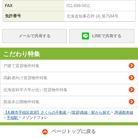
FAX
011-699-5811
免許番号
北海道知事石狩 (4) 第7584号
メールで共有する
LINEで共有する
こだわり特集
戸建て賃貸物件特集
高齢者向け賃貸物件特集
北海道科学大学が近い賃貸物件特集
新築未公開物件特集
【札幌市手稲区賃貸】さくらの不動産
>
(賃貸)路線・駅から探す
>
JR函館本線
>
手稲駅
>
メゾンドフォレ
ページトップに戻る