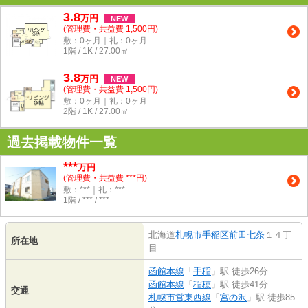
3.8
万
円
NEW
(管理費・共益費 1,500円)
敷：0ヶ月｜礼：0ヶ月
1階 / 1K / 27.00㎡
3.8
万
円
NEW
(管理費・共益費 1,500円)
敷：0ヶ月｜礼：0ヶ月
2階 / 1K / 27.00㎡
過去掲載物件一覧
***
万円
(管理費・共益費 ***円)
敷：***｜礼：***
1階 / *** / ***
北海道
札幌市手稲区
前田七条
１４丁
所在地
目
函館本線
「
手稲
」駅 徒歩26分
函館本線
「
稲穂
」駅 徒歩41分
交通
札幌市営東西線
「
宮の沢
」駅 徒歩85