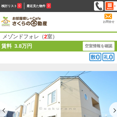
0
0
検討リスト
最近見た物件
お問合せ
メゾンドフォレ（
2
室）
賃料
3.8
万円
空室情報を確認