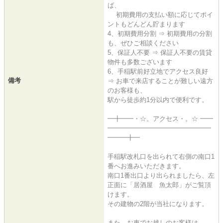
ば、
初期費用の支払い額に応じてポイ
ントもどんどん貯まります
4、初期費用分割 ⇒ 初期費用の分割
も、ぜひご相談ください
5、保証人不要 ⇒ 保証人不要の賃貸
物件も多数ございます
6、手稲駅前好立地でアクセス良好
備考
⇒ お車で来店することが難しい遠方
のお客様も、
駅から徒歩約1分以内で便利です。
━╋━━・☆。アクセス・。☆ ━━
━━━━━━━━━━━━━━━━
━━━╋━
手稲駅改札口を出られて右側の南口1
番へお進みいただきます。
南口1番出口より出られましたら、左
正面に「居酒屋 魚太郎」がご覧頂
けます。
その建物の2階が当社になります。
また、お車でお越しのお客様は、