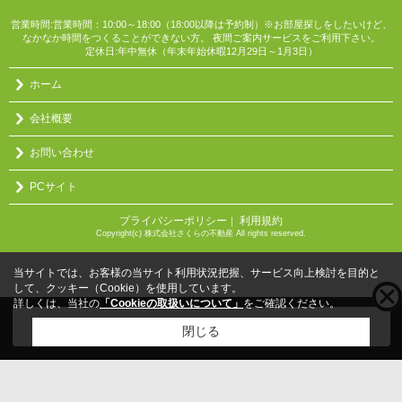
営業時間:営業時間：10:00～18:00（18:00以降は予約制）※お部屋探しをしたいけど、
なかなか時間をつくることができない方。 夜間ご案内サービスをご利用下さい。
定休日:年中無休（年末年始休暇12月29日～1月3日）
ホーム
会社概要
お問い合わせ
PCサイト
プライバシーポリシー
利用規約
｜
Copyright(c) 株式会社さくらの不動産 All rights reserved.
当サイトでは、お客様の当サイト利用状況把握、サービス向上検討を目的と
して、クッキー（Cookie）を使用しています。
詳しくは、当社の
「Cookieの取扱いについて」
をご確認ください。
こちらの物件をご覧の方に
お勧めな物件
はこちら
閉じる