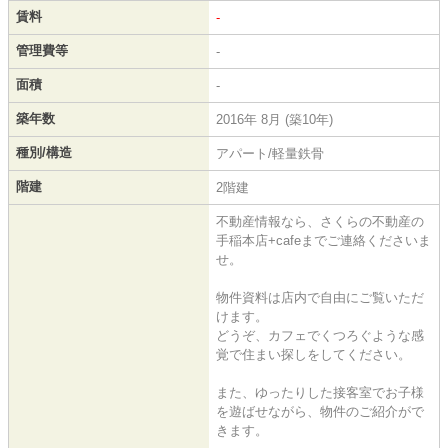
賃料
-
管理費等
-
面積
-
築年数
2016年 8月 (築10年)
種別/構造
アパート/軽量鉄骨
階建
2階建
不動産情報なら、さくらの不動産の
手稲本店+cafeまでご連絡くださいま
せ。
物件資料は店内で自由にご覧いただ
けます。
どうぞ、カフェでくつろぐような感
覚で住まい探しをしてください。
また、ゆったりした接客室でお子様
を遊ばせながら、物件のご紹介がで
きます。