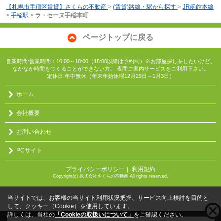
【札幌市手稲区賃貸】さくらの不動産
>
(賃貸)路線・駅から探す
>
JR函館本線
>
手稲駅
>
ラ・セーヌ手稲本町
ページトップに戻る
営業時間:営業時間：10:00～18:00（18:00以降は予約制）※お部屋探しをしたいけど、
なかなか時間をつくることができない方。 夜間ご案内サービスをご利用下さい。
定休日:年中無休（年末年始休暇12月29日～1月3日）
ホーム
会社概要
お問い合わせ
PCサイト
プライバシーポリシー
利用規約
｜
Copyright(c) 株式会社さくらの不動産 All rights reserved.
当サイトでは、お客様の当サイト利用状況把握、サービス向上検討を目的と
して、クッキー（Cookie）を使用しています。
詳しくは、当社の
「Cookieの取扱いについて」
をご確認ください。