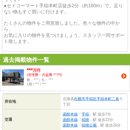
●セイコーマート手稲本町店徒歩2分（約160m）で、足り
ない物もすぐ買いに行けます。
たくさんの物件をご用意致しました。色々な物件の中か
ら、
お気に入りの物件を見つけましょう。スタッフ一同サポー
ト致します。
過去掲載物件一覧
***
万円
(管理費・共益費 ***円)
敷：***｜礼：***
1階 / *** / ***
北海道
札幌市手稲区
手稲本町二条
５
所在地
丁目
函館本線
「
手稲
」駅 徒歩7分
交通
函館本線
「
稲穂
」駅 徒歩22分
函館本線
「
稲積公園
」駅 徒歩26分