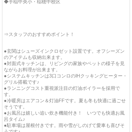
◆手稲中央小・稲穂中校区
⇒スタッフのおすすめポイント！
●玄関はシューズインクロゼット設置です。オフシーズン
のアイテムも収納出来ます。
●対面式キッチンは、リビングの家族やペットの様子を見
ながらお料理が出来ます。
●システムキッチンは3口コンロのIHクッキングヒーター・
グリル搭載です♪
●ランニングコスト重視派注目の灯油ボイラーを採用で
す。
●冷暖房はエアコン＆灯油FFです。夏も冬も快適に過ごせ
そうです。
●お風呂は嬉しい追い炊き機能付き！ いつでも快適お風
呂タイム♪
●駐車場は屋根付きです。雨や雪がしのげて愛車も喜びそ
うです♪