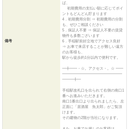
ば、
初期費用の支払い額に応じてポイ
ントもどんどん貯まります
4．初期費用分割 ⇒ 初期費用の分割
も、ぜひご相談ください
5．保証人不要 ⇒ 保証人不要の賃貸
物件も多数ございます
備考
6．手稲駅前好立地でアクセス良好
⇒ お車で来店することが難しい遠方
のお客様も、
駅から徒歩約1分以内で便利です。
━╋━━・☆。アクセス・。☆ ━━
━━━━━━━━━━━━━━━━
━━━╋━
手稲駅改札口を出られて右側の南口1
番へお進みいただきます。
南口1番出口より出られましたら、左
正面に「居酒屋 魚太郎」がご覧頂
けます。
その建物の2階が当社になります。
また、お車でお越しのお客様は、