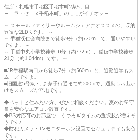
住所：札幌市手稲区手稲本町2条5丁目
～「ラ・セーヌ手稲本町」のここがイチオシ～
～ スモールファミリーやルームシェアにオススメの、収納
豊富な2LDKです。 ～
～ 手稲渓仁会病院まで徒歩9分（約720m）で、通いやすい
ですよ。 ～
～ 手稲中央小学校徒歩10分（約772m）、稲穂中学校徒歩
21分（約1,044m）です。 ～
■JR手稲駅南口から徒歩7分（約560m）と、通勤通学もス
ムーズですよ。
■旧国道5号線・北5条手稲通まで約300mで、通勤もお出か
けもスムーズな立地です。
◆ペットと住みたい方、ぜひご相談ください。夏のお留守
番も安心なエアコン設置です。
◆BS対応可のお部屋で、くつろぎタイムの選択肢が増えそ
うです♪
◆防犯カメラ・TVモニターホン設置でセキュリティも安心
です。