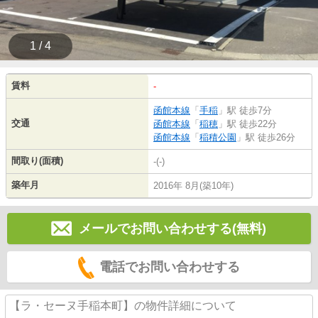
1 / 4
賃料
-
函館本線
「
手稲
」駅 徒歩7分
交通
函館本線
「
稲穂
」駅 徒歩22分
函館本線
「
稲積公園
」駅 徒歩26分
間取り(面積)
-(-)
築年月
2016年 8月(築10年)
メールでお問い合わせする(無料)
電話でお問い合わせする
【ラ・セーヌ手稲本町】の物件詳細について