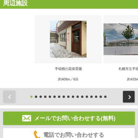
周辺施設
手稲桃の花保育園
札幌市立手
約409m／6分
約433
前
メールでお問い合わせする(無料)
電話でお問い合わせする