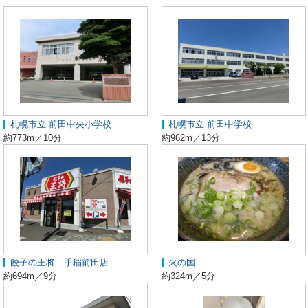
札幌市立 前田中央小学校
札幌市立 前田中学校
約773m／10分
約962m／13分
餃子の王将 手稲前田店
火の国
約694m／9分
約324m／5分