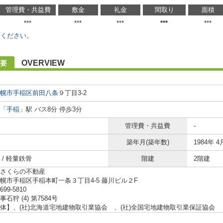
管理費・共益費
敷金
礼金
間取り
面積
***
***
***
***
***
せください。
OVERVIEW
要
幌市手稲区
前田八条
９丁目3-2
「
手稲
」駅 バス8分 停歩3分
管理費・共益費
-
築年月(築年数)
1984年 4
 / 軽量鉄骨
階建
2階建
さくらの不動産
幌市手稲区手稲本町一条３丁目4-5 藤川ビル２F
-699-5810
石狩 (4) 第7584号
体】、(社)北海道宅地建物取引業協会 、(社)全国宅地建物取引業保証協会