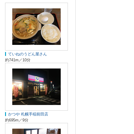
ていねのうどん屋さん
約741m／10分
かつや 札幌手稲前田店
約695m／9分