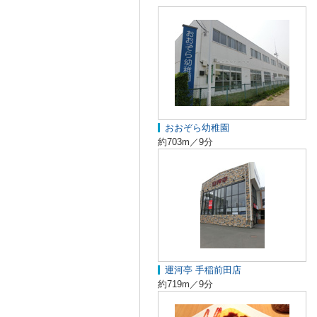
おおぞら幼稚園
約703m／9分
運河亭 手稲前田店
約719m／9分