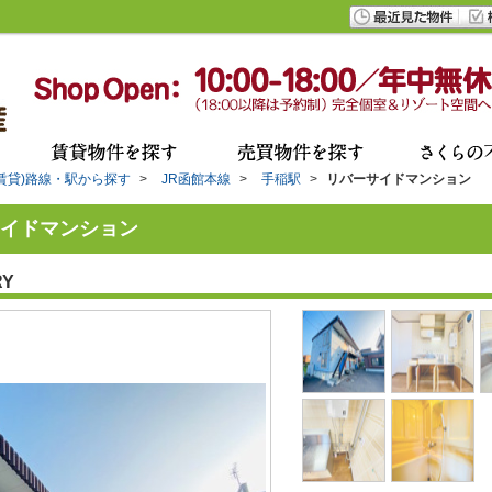
(賃貸)路線・駅から探す
>
JR函館本線
>
手稲駅
>
リバーサイドマンション
イドマンション
RY