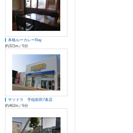
本格ルーカレーRay
約321m／5分
サツドラ 手稲前田7条店
約462m／6分