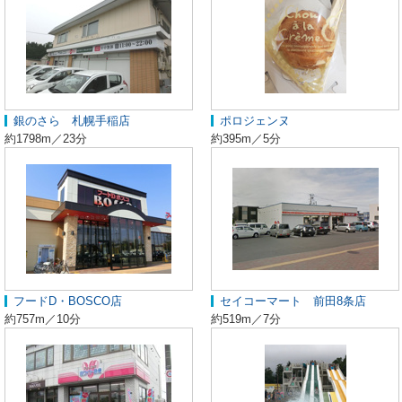
銀のさら 札幌手稲店
ポロジェンヌ
約1798m／23分
約395m／5分
フードD・BOSCO店
セイコーマート 前田8条店
約757m／10分
約519m／7分