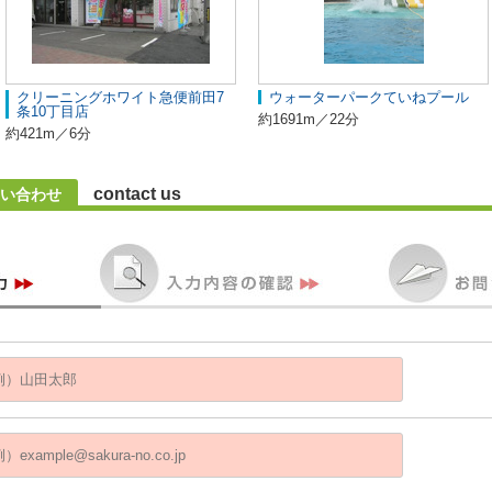
クリーニングホワイト急便前田7
ウォーターパークていねプール
条10丁目店
約1691m／22分
約421m／6分
contact us
い合わせ