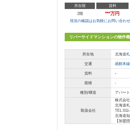
所在階
賃料
***万円
2階
現況の確認はお気軽にお問い合わ
リバーサイドマンションの物件概
所在地
北海道
札
交通
函館本線
賃料
-
面積
-
種別/構造
アパート
株式会社
北海道札
取扱会社
TEL:011
北海道知事
【加盟団