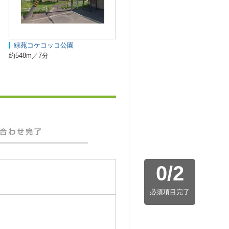
緑苑コケコッコ公園
約548m／7分
0
/
2
必須項目完了