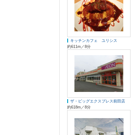
キッチンカフェ ユリシス
約611m／8分
ザ・ビッグエクスプレス前田店
約618m／8分