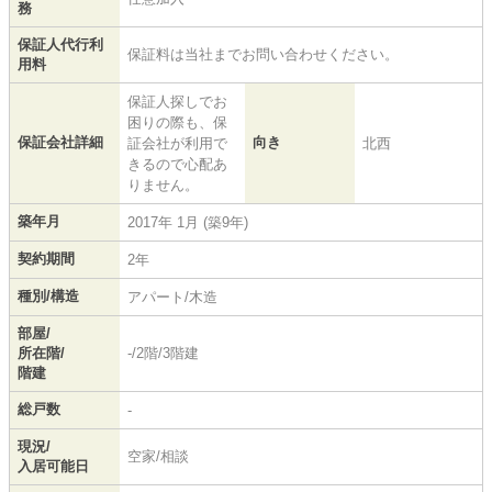
務
保証人代行利
保証料は当社までお問い合わせください。
用料
保証人探しでお
困りの際も、保
保証会社詳細
向き
証会社が利用で
北西
きるので心配あ
りません。
築年月
2017年 1月 (築9年)
契約期間
2年
種別/構造
アパート/木造
部屋/
所在階/
-/2階/3階建
階建
総戸数
-
現況/
空家/相談
入居可能日