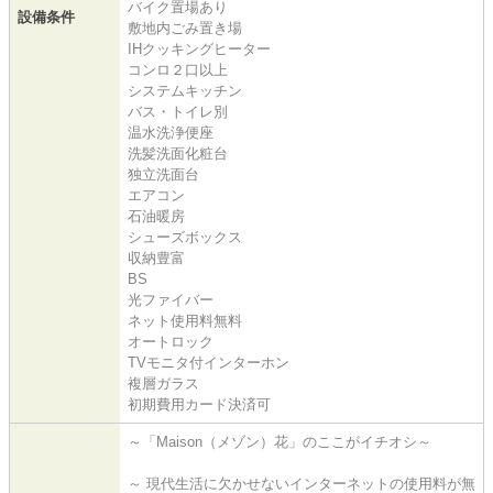
バイク置場あり
設備条件
敷地内ごみ置き場
IHクッキングヒーター
コンロ２口以上
システムキッチン
バス・トイレ別
温水洗浄便座
洗髪洗面化粧台
独立洗面台
エアコン
石油暖房
シューズボックス
収納豊富
BS
光ファイバー
ネット使用料無料
オートロック
TVモニタ付インターホン
複層ガラス
初期費用カード決済可
～「Maison（メゾン）花」のここがイチオシ～
～ 現代生活に欠かせないインターネットの使用料が無