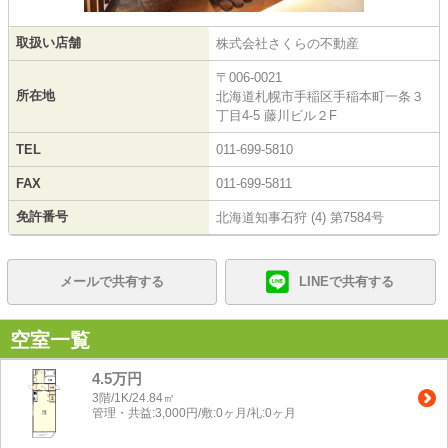
取扱い店舗
株式会社さくらの不動産
〒006-0021
所在地
北海道札幌市手稲区手稲本町一条３
丁目4-5 藤川ビル２F
TEL
011-699-5810
FAX
011-699-5811
免許番号
北海道知事石狩 (4) 第7584号
メールで共有する
LINEで共有する
空室一覧
4.5万円
3階/1K/24.84㎡
管理・共益:3,000円/敷:0ヶ月/礼:0ヶ月