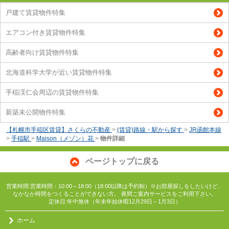
戸建て賃貸物件特集
エアコン付き賃貸物件特集
高齢者向け賃貸物件特集
北海道科学大学が近い賃貸物件特集
手稲渓仁会周辺の賃貸物件特集
新築未公開物件特集
【札幌市手稲区賃貸】さくらの不動産
>
(賃貸)路線・駅から探す
>
JR函館本線
>
手稲駅
>
Maison（メゾン）花
>
物件詳細
ページトップに戻る
営業時間:営業時間：10:00～18:00（18:00以降は予約制）※お部屋探しをしたいけど、
なかなか時間をつくることができない方。 夜間ご案内サービスをご利用下さい。
定休日:年中無休（年末年始休暇12月29日～1月3日）
ホーム