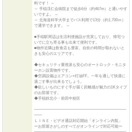
料です！ ～
～ 手稲渓仁会病院まで徒歩6分（約467m）と通いやす
いですよ。 ～
～ 北海道科学大学までバス利用で13分（約1,700ｍ）
で通学できます。 ～
■手稲駅周辺は生活利便施設が充実しており、帰宅つ
いでに立ち寄る事も出来て便利です。
■物件近隣は飲食店も豊富。自炊の時間が取れないと
きも安心のエリアです。
◆セキュリティ重視派も安心のオートロック・モニタ
ーホン設置物件です。
◆空調設備はエアコン×灯油FF。一年を通して快適に
過ごす事が出来るでしょう。
◆欲しいものにすぐ手が届く距離感が魅力の1Kタイプ
のお部屋です。
◆手稲鉄北小・前田中校区
━━━━━━━━━━━━━━━━━━━━━━━━
━━
ＬＩＮＥ・ビデオ通話対応開始「オンライン内覧」
ーお部屋さがしのすべてがオンラインで対応可能ー
━━━━━━━━━━━━━━━━━━━━━━━━