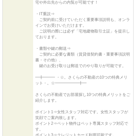
宅や外出先からの内覧が可能です！
・IT重説⇒
ご契約前に受けていただく重要事項説明も、オンラ
インでお受けいただけます。
ご説明の際には必ず「宅地建物取引士証」を提示し
ております。
・書類や鍵の郵送⇒
ご契約に必要な書類（賃貸借契約書・重要事項説明
書・その他）、
鍵のお受け取りは郵送でのやり取りが可能です。
━╋━━━ ・☆。さくらの不動産の10つの特典メリ
ット・。☆━━━━━━╋━
さくらの不動産でお部屋探し10つの特典メリットをご
紹介します。
ポイント1⇒女性スタッフ対応です。女性スタッフが
笑顔でご案内致します。
ポイント2⇒ペット物件はペット専属スタッフ対応で
す。
ポイント3⇒クレジットカード利用可能です。