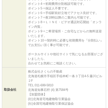
ポイント4⇒初期費用分割相談可能です。
ポイント5⇒保証人不要です。
ポイント6⇒手稲駅前好立地でアクセス良好です。
ポイント7⇒夜18時以降のご案内も可能です。
ポイント8⇒ＬＩＮＥ・ビデオ通話対応開始「オンラ
イン内覧」
ポイント9⇒ご希望場所・ご自宅などからの無料送迎
いたします。
ポイント10⇒契約時に必要な初期費用を『分割払い』
でお支払い頂く事が可能です。
ポータルサイトや他社サイトで気になるお部屋がござ
いましたら、
合わせてお気軽にご相談ください。
株式会社さくらの不動産
北海道札幌市手稲区手稲本町一条３丁目4-5 藤川ビル
２F
TEL:011-699-5810
取扱会社
北海道知事石狩 (4) 第7584号
【加盟団体】
(社)北海道宅地建物取引業協会
(社)全国宅地建物取引業保証協会