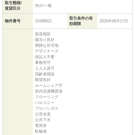
取引態様/
仲介/一般
賃貸区分
取引条件の有
物件番号
31068021
2026年08月17日
効期限
楽器相談
陽当り良好
閑静な住宅地
デザイナーズ
保証人不要
事務所可
２人入居可
高齢者相談
眺望良好
ルームシェア可
室内洗濯機置場
フローリング
バルコニー
プロパンガス
公営水道
公共下水
電気有
駐輪場