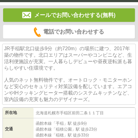
メールでお問い合わせする(無料)
電話でお問い合わせする
JR手稲駅北口徒歩9分（約720m）の場所に建つ、2017年
築の物件です。北口エリアはスーパーやコンビニなど、生
活利便施設が充実。一人暮らしデビューや昼夜逆転派も暮
らしやすい住環境です。
人気のネット無料物件です。オートロック・モニターホン
など安心のセキュリティ対策設備を配しています。エアコ
ンやIHクッキングヒーター搭載のシステムキッチンなど、
室内設備の充実も魅力のデザイナーズ。
所在地
北海道
札幌市手稲区
前田二条
１１丁目
函館本線
「
手稲
」駅 徒歩9分
交通
函館本線
「
稲積公園
」駅 徒歩23分
函館本線
「
稲穂
」駅 徒歩33分