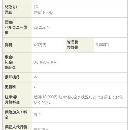
間取り/
1R
詳細
洋室 10.0帖
面積/
バルコニー面
26.21㎡/-
積
管理費・
賃料
4.3万円
3,000円
共益費
敷金/
礼金/
0ヶ月/0ヶ月/-
保証金
償却/敷引
-/-
更新料
-
駐車場/
近隣/10,000円 駐車場の空き状況などは当店までお電
月額料金
話ください。
保険加入 / 料
有 / -
金
保証人代行義
任意加入