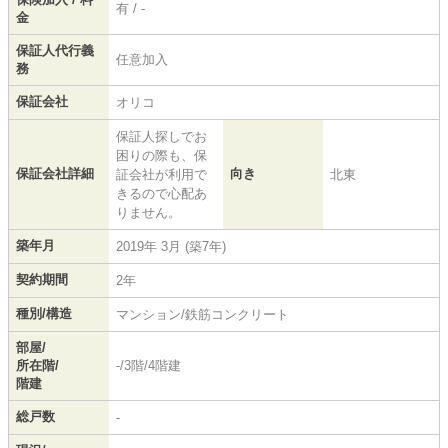
有 / -
金
保証人代行義
任意加入
務
保証会社
オリコ
保証人探しでお
困りの際も、保
保証会社詳細
向き
証会社が利用で
北東
きるので心配あ
りません。
築年月
2019年 3月 (築7年)
契約期間
2年
種別/構造
マンション/鉄筋コンクリート
部屋/
所在階/
-/3階/4階建
階建
総戸数
-