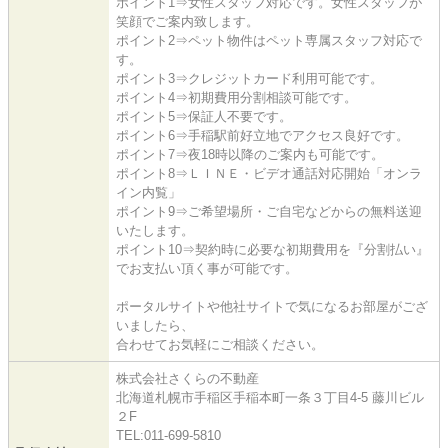
ポイント1⇒女性スタッフ対応です。女性スタッフが
笑顔でご案内致します。
ポイント2⇒ペット物件はペット専属スタッフ対応で
す。
ポイント3⇒クレジットカード利用可能です。
ポイント4⇒初期費用分割相談可能です。
ポイント5⇒保証人不要です。
ポイント6⇒手稲駅前好立地でアクセス良好です。
ポイント7⇒夜18時以降のご案内も可能です。
ポイント8⇒ＬＩＮＥ・ビデオ通話対応開始「オンラ
イン内覧」
ポイント9⇒ご希望場所・ご自宅などからの無料送迎
いたします。
ポイント10⇒契約時に必要な初期費用を『分割払い』
でお支払い頂く事が可能です。
ポータルサイトや他社サイトで気になるお部屋がござ
いましたら、
合わせてお気軽にご相談ください。
株式会社さくらの不動産
北海道札幌市手稲区手稲本町一条３丁目4-5 藤川ビル
２F
TEL:011-699-5810