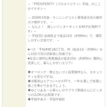
～「PROSPERITY（プロスペリティ）手稲」のここ
がイチオシ～
～ 2019年3月築・ランニングコスト重視派注目の都市
ガス物件です。 ～
～ なんと！ 嬉しいインターネット＆Wi-Fiが無料で
す♪ ～
～ 手稲渓仁会病院まで徒歩12分（約960m）で、通院
しやすい立地です。 ～
■バス「手稲本町1条1丁目」停（徒歩1分・約80m）か
ら13分で宮の沢駅前に到着です。
■生活に便利な商業施設が徒歩10分（約800m）圏内に
充実した、暮らしやすいエリア♪
◆オーロック・燃えないゴミ設置物件なら、セキュリ
ティも安心ですね。
◆冷暖房はエアコン×ガスFFで、一年を通して快適に
過ごす事ができるでしょう。
◆ゆとりある一人暮らしやラブラブ新婚さんにピッタ
リの1LDKのお部屋です。
◆手稲中央小・手稲中校区