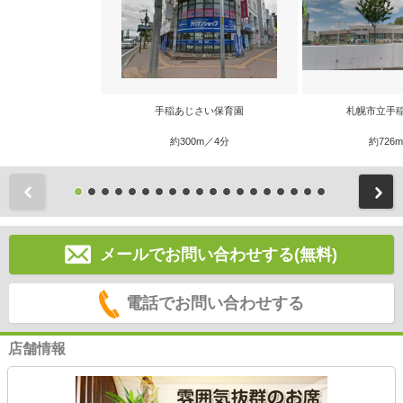
手稲あじさい保育園
札幌市立手
約300m／4分
約726
前
メールでお問い合わせする(無料)
電話でお問い合わせする
店舗情報