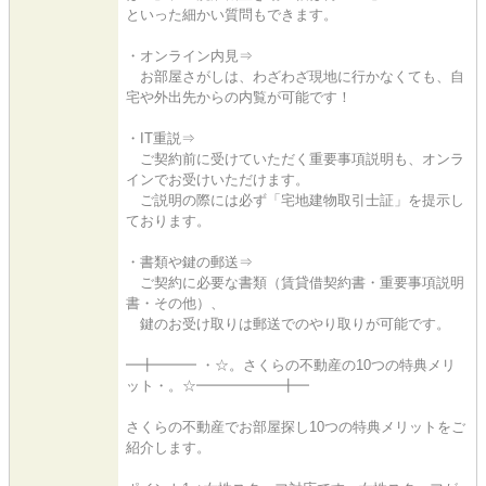
といった細かい質問もできます。
・オンライン内見⇒
お部屋さがしは、わざわざ現地に行かなくても、自
宅や外出先からの内覧が可能です！
・IT重説⇒
ご契約前に受けていただく重要事項説明も、オンラ
インでお受けいただけます。
ご説明の際には必ず「宅地建物取引士証」を提示し
ております。
・書類や鍵の郵送⇒
ご契約に必要な書類（賃貸借契約書・重要事項説明
書・その他）、
鍵のお受け取りは郵送でのやり取りが可能です。
━╋━━━ ・☆。さくらの不動産の10つの特典メリ
ット・。☆━━━━━━╋━
さくらの不動産でお部屋探し10つの特典メリットをご
紹介します。