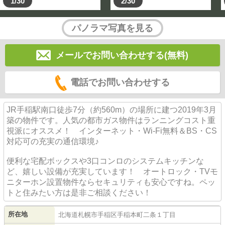
1/30
2/30
パノラマ写真を見る
メールでお問い合わせする(無料)
電話でお問い合わせする
JR手稲駅南口徒歩7分（約560m）の場所に建つ2019年3月
築の物件です。人気の都市ガス物件はランニングコスト重
視派にオススメ！ インターネット・Wi-Fi無料＆BS・CS
対応可の充実の通信環境♪
便利な宅配ボックスや3口コンロのシステムキッチンな
ど、嬉しい設備が充実しています！ オートロック・TVモ
ニターホン設置物件ならセキュリティも安心ですね。ペッ
トと住みたい方は是非ご相談ください！
所在地
北海道
札幌市手稲区
手稲本町二条
１丁目