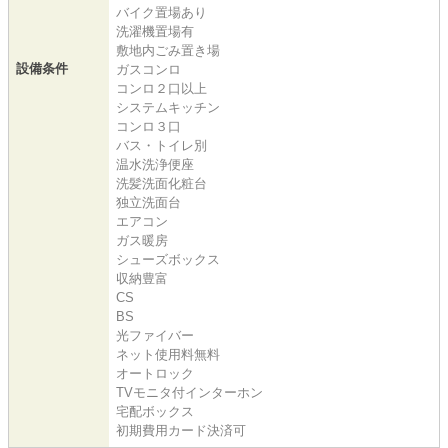
バイク置場あり
洗濯機置場有
敷地内ごみ置き場
設備条件
ガスコンロ
コンロ２口以上
システムキッチン
コンロ３口
バス・トイレ別
温水洗浄便座
洗髪洗面化粧台
独立洗面台
エアコン
ガス暖房
シューズボックス
収納豊富
CS
BS
光ファイバー
ネット使用料無料
オートロック
TVモニタ付インターホン
宅配ボックス
初期費用カード決済可