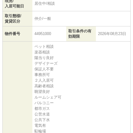
現況/
居住中/相談
入居可能日
取引態様/
仲介/一般
賃貸区分
取引条件の有
物件番号
44951000
2026年08月23日
効期限
ペット相談
楽器相談
陽当り良好
デザイナーズ
保証人不要
事務所可
２人入居可
高齢者相談
眺望良好
ルームシェア可
バルコニー
都市ガス
公営水道
公共下水
電気有
駐輪場