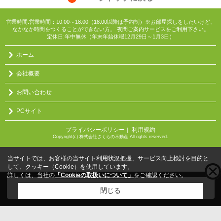
営業時間:営業時間：10:00～18:00（18:00以降は予約制）※お部屋探しをしたいけど、
なかなか時間をつくることができない方。 夜間ご案内サービスをご利用下さい。
定休日:年中無休（年末年始休暇12月29日～1月3日）
ホーム
会社概要
お問い合わせ
PCサイト
プライバシーポリシー
利用規約
｜
Copyright(c) 株式会社さくらの不動産 All rights reserved.
当サイトでは、お客様の当サイト利用状況把握、サービス向上検討を目的と
して、クッキー（Cookie）を使用しています。
詳しくは、当社の
「Cookieの取扱いについて」
をご確認ください。
こちらの物件をご覧の方に
お勧めな物件
はこちら
閉じる