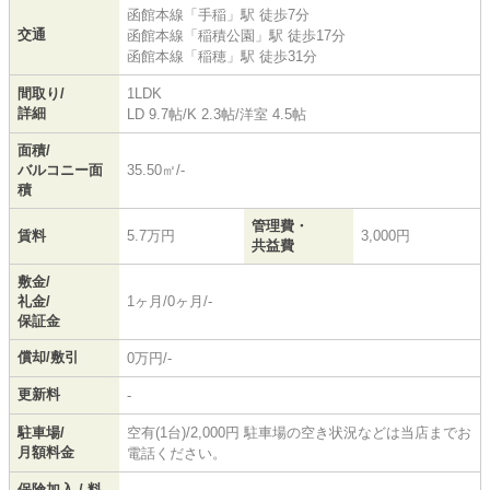
函館本線
「
手稲
」駅 徒歩7分
交通
函館本線
「
稲積公園
」駅 徒歩17分
函館本線
「
稲穂
」駅 徒歩31分
間取り/
1LDK
詳細
LD 9.7帖
/
K 2.3帖
/
洋室 4.5帖
面積/
バルコニー面
35.50㎡/-
積
管理費・
賃料
5.7万円
3,000円
共益費
敷金/
礼金/
1ヶ月/0ヶ月/-
保証金
償却/敷引
0万円/-
更新料
-
駐車場/
空有(1台)/2,000円 駐車場の空き状況などは当店までお
月額料金
電話ください。
保険加入 / 料