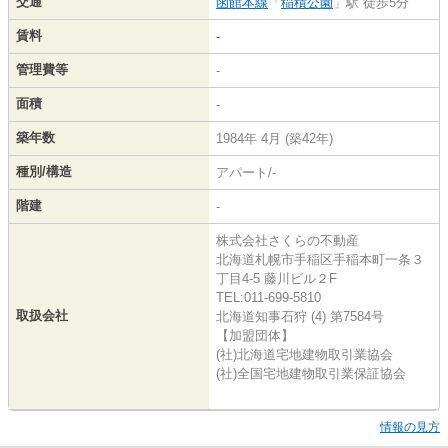
交通
函館本線
「
稲積公園
」駅 徒歩5分
賃料
-
管理費等
-
面積
-
築年数
1984年 4月 (築42年)
種別/構造
アパート/-
階建
-
株式会社さくらの不動産
北海道札幌市手稲区手稲本町一条３
丁目4-5 藤川ビル２F
TEL:011-699-5810
取扱会社
北海道知事石狩 (4) 第7584号
【加盟団体】
(社)北海道宅地建物取引業協会
(社)全国宅地建物取引業保証協会
情報の見方