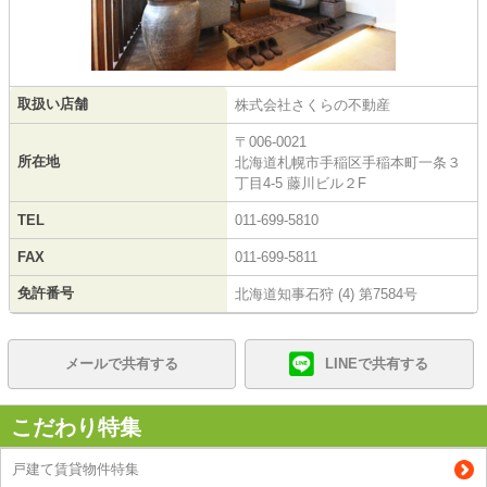
取扱い店舗
株式会社さくらの不動産
〒006-0021
所在地
北海道札幌市手稲区手稲本町一条３
丁目4-5 藤川ビル２F
TEL
011-699-5810
FAX
011-699-5811
免許番号
北海道知事石狩 (4) 第7584号
メールで共有する
LINEで共有する
こだわり特集
戸建て賃貸物件特集