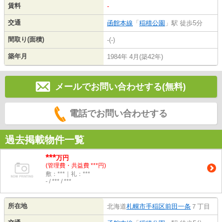
賃料
-
交通
函館本線
「
稲積公園
」駅 徒歩5分
間取り(面積)
-(-)
築年月
1984年 4月(築42年)
メールでお問い合わせする(無料)
電話でお問い合わせする
過去掲載物件一覧
***
万円
(管理費・共益費 ***円)
敷：***｜礼：***
- / *** / ***
所在地
北海道
札幌市手稲区
前田一条
７丁目