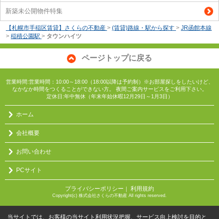
新築未公開物件特集
【札幌市手稲区賃貸】さくらの不動産
>
(賃貸)路線・駅から探す
>
JR函館本線
>
稲積公園駅
>
タウンハイツ
ページトップに戻る
営業時間:営業時間：10:00～18:00（18:00以降は予約制）※お部屋探しをしたいけど、
なかなか時間をつくることができない方。 夜間ご案内サービスをご利用下さい。
定休日:年中無休（年末年始休暇12月29日～1月3日）
ホーム
会社概要
お問い合わせ
PCサイト
プライバシーポリシー
利用規約
｜
Copyright(c) 株式会社さくらの不動産 All rights reserved.
当サイトでは、お客様の当サイト利用状況把握、サービス向上検討を目的と