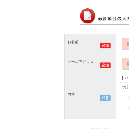
お名前
必須
メールアドレス
必須
【 
内容
任意