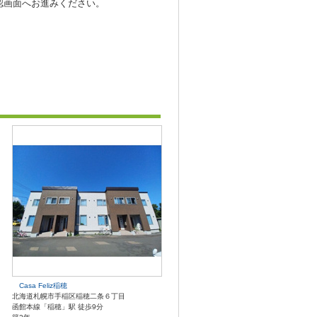
認画面へお進みください。
Casa Feliz稲穂
北海道札幌市手稲区稲穂二条６丁目
函館本線「稲穂」駅 徒歩9分