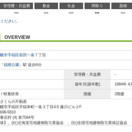
管理費・共益費
敷金
礼金
間取り
面積
***
***
***
***
***
せください。
OVERVIEW
幌市手稲区
前田一条
７丁目
「
稲積公園
」駅 徒歩6分
管理費・共益費
-
築年月(築年数)
1984年 4
 / 軽量鉄骨
階建
2階建
さくらの不動産
幌市手稲区手稲本町一条３丁目4-5 藤川ビル２F
-699-5810
石狩 (4) 第7584号
体】、(社)北海道宅地建物取引業協会 、(社)全国宅地建物取引業保証協会