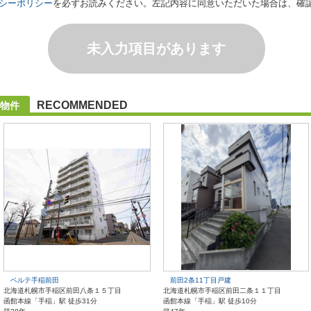
シーポリシー
を必ずお読みください。左記内容に同意いただいた場合は、確
未入力項目があります
RECOMMENDED
物件
ベルテ手稲前田
前田2条11丁目戸建
北海道札幌市手稲区前田八条１５丁目
北海道札幌市手稲区前田二条１１丁目
函館本線「手稲」駅 徒歩31分
函館本線「手稲」駅 徒歩10分