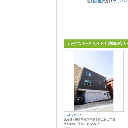
※
利用規約
及び
プライバ
ハイツパークサイドと地域が近い
ark（アーク）
北海道札幌市手稲区手稲本町二条１丁目
函館本線「手稲」駅 徒歩7分