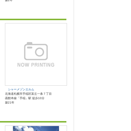
築2年
シャーメゾンエルム
北海道札幌市手稲区富丘一条７丁目
函館本線「手稲」駅 徒歩10分
築21年