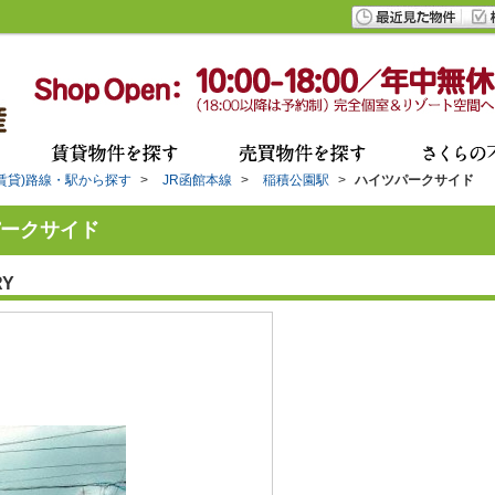
(賃貸)路線・駅から探す
>
JR函館本線
>
稲積公園駅
>
ハイツパークサイド
ークサイド
RY