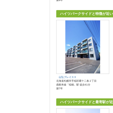
築9年
ハイツパークサイドと特徴が近い
山弘プレイスⅡ
北海道札幌市手稲区曙十二条２丁目
函館本線「稲穂」駅 徒歩41分
築7年
ハイツパークサイドと最寄駅が近