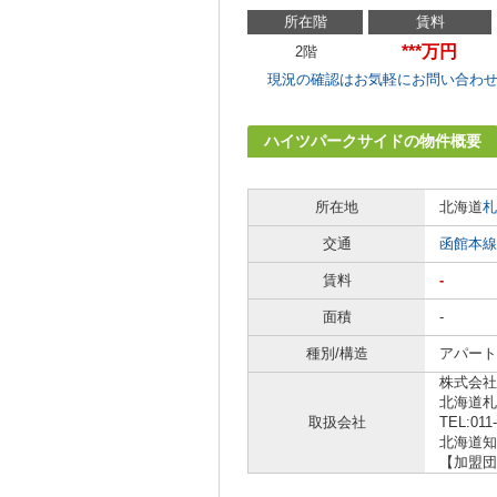
所在階
賃料
***万円
2階
現況の確認はお気軽にお問い合わ
ハイツパークサイドの物件概要
所在地
北海道
札
交通
函館本線
賃料
-
面積
-
種別/構造
アパート
株式会社
北海道札
取扱会社
TEL:011
北海道知事
【加盟団