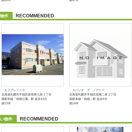
築28年
築47年
RECOMMENDED
物件
エフプレイスⅡ
スパジオ デ ノアード
北海道札幌市手稲区新発寒七条３丁目
北海道札幌市手稲区稲穂二条３丁目
函館本線「稲積公園」駅 徒歩33分
函館本線「稲穂」駅 徒歩9分
築15年
築19年
RECOMMENDED
い物件