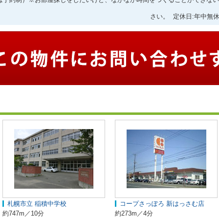
さい。 定休日:年中無休
札幌市立 稲積中学校
コープさっぽろ 新はっさむ店
約747m／10分
約273m／4分