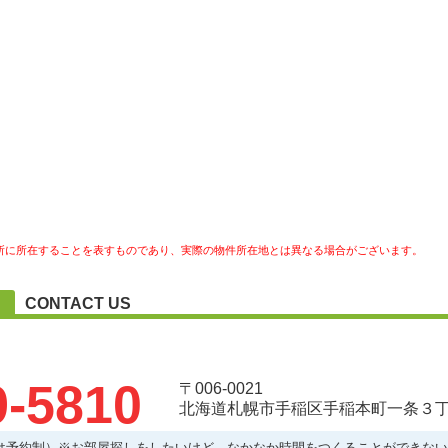
所に所在することを表すものであり、実際の物件所在地とは異なる場合がございます。
CONTACT US
9-5810
〒006-0021
北海道札幌市手稲区手稲本町一条３丁目
:00以降は予約制）※お部屋探しをしたいけど、なかなか時間をつくることができ