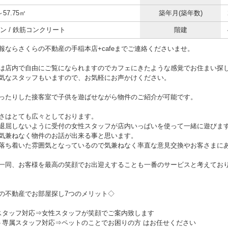
～57.75㎡
築年月(築年数)
ン / 鉄筋コンクリート
階建
報ならさくらの不動産の手稲本店+cafeまでご連絡くださいませ。
は店内で自由にご覧になられますのでカフェにきたような感覚でお住まい探
気なスタッフもいますので、お気軽にお声かけください。
ったりした接客室で子供を遊ばせながら物件のご紹介が可能です。
さはとても広々としております。
退屈しないように受付の女性スタッフが店内いっぱいを使って一緒に遊びま
気兼ねなく物件のお話が出来る事と思います。
落ち着いた雰囲気となっているので気兼ねなく率直な意見交換やお客さまに
一同、お客様を最高の笑顔でお出迎えすることも一番のサービスと考えてお
の不動産でお部屋探し7つのメリット◇
スタッフ対応⇒女性スタッフが笑顔でご案内致します
ト専属スタッフ対応⇒ペットのことでお困りの方 はお任せください