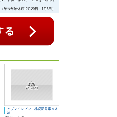
（年末年始休暇12月29日～1月3日）
セブンイレブン 札幌新発寒４条
店