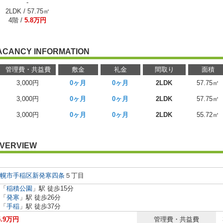
-
2LDK / 57.75㎡
4階 /
5.8万円
ACANCY INFORMATION
管理費・共益費
敷金
礼金
間取り
面積
3,000円
0ヶ月
0ヶ月
2LDK
57.75㎡
3,000円
0ヶ月
0ヶ月
2LDK
57.75㎡
3,000円
0ヶ月
0ヶ月
2LDK
55.72㎡
VERVIEW
幌市手稲区
新発寒四条
５丁目
「
稲積公園
」駅 徒歩15分
「
発寒
」駅 徒歩26分
「
手稲
」駅 徒歩37分
.9万円
管理費・共益費