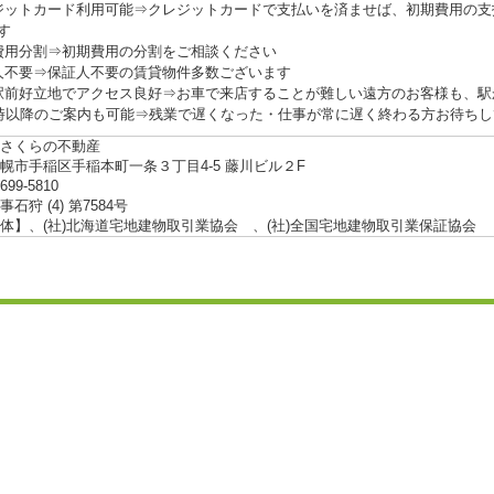
ジットカード利用可能⇒クレジットカードで支払いを済ませば、初期費用の支
す
費用分割⇒初期費用の分割をご相談ください
人不要⇒保証人不要の賃貸物件多数ございます
駅前好立地でアクセス良好⇒お車で来店することが難しい遠方のお客様も、駅
0時以降のご案内も可能⇒残業で遅くなった・仕事が常に遅く終わる方お待ち
さくらの不動産
幌市手稲区手稲本町一条３丁目4-5 藤川ビル２F
-699-5810
石狩 (4) 第7584号
体】、(社)北海道宅地建物取引業協会 、(社)全国宅地建物取引業保証協会