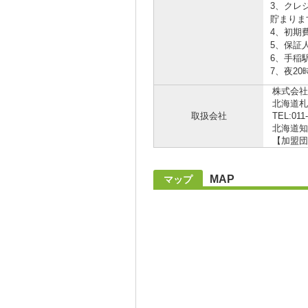
3、クレ
貯まりま
4、初期
5、保証
6、手稲
7、夜2
株式会社
北海道札
取扱会社
TEL:011
北海道知事
【加盟団
MAP
マップ