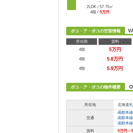
-
2LDK / 57.75㎡
4階 /
5万円
V
ポコ・ア・ポコの空室情報
所在階
賃料
5万円
4階
5.8万円
4階
5.9万円
4階
O
ポコ・ア・ポコの物件概要
所在地
北海道
札
函館本線
交通
函館本線
函館本線
賃料
5万円～5