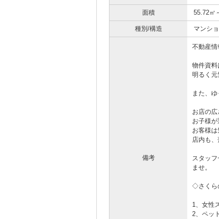
面積
55.72㎡
種別/構造
マンショ
不動産情
物件資料
明るく元
また、ゆ
お店の広
お子様が
お客様は
店内も、
備考
スタッフ
ませ。
◇さくら
1、女性
2、ペッ