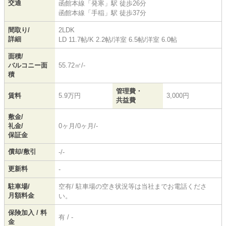
交通
函館本線
「
発寒
」駅 徒歩26分
函館本線
「
手稲
」駅 徒歩37分
間取り/
2LDK
詳細
LD 11.7帖
/
K 2.2帖
/
洋室 6.5帖
/
洋室 6.0帖
面積/
バルコニー面
55.72㎡/-
積
管理費・
賃料
5.9万円
3,000円
共益費
敷金/
礼金/
0ヶ月/0ヶ月/-
保証金
償却/敷引
-/-
更新料
-
駐車場/
空有/ 駐車場の空き状況等は当社までお電話くださ
月額料金
い。
保険加入 / 料
有 / -
金