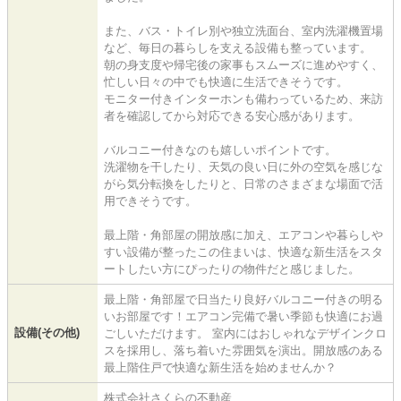
また、バス・トイレ別や独立洗面台、室内洗濯機置場
など、毎日の暮らしを支える設備も整っています。
朝の身支度や帰宅後の家事もスムーズに進めやすく、
忙しい日々の中でも快適に生活できそうです。
モニター付きインターホンも備わっているため、来訪
者を確認してから対応できる安心感があります。
バルコニー付きなのも嬉しいポイントです。
洗濯物を干したり、天気の良い日に外の空気を感じな
がら気分転換をしたりと、日常のさまざまな場面で活
用できそうです。
最上階・角部屋の開放感に加え、エアコンや暮らしや
すい設備が整ったこの住まいは、快適な新生活をスタ
ートしたい方にぴったりの物件だと感じました。
最上階・角部屋で日当たり良好バルコニー付きの明る
いお部屋です！エアコン完備で暑い季節も快適にお過
設備(その他)
ごしいただけます。 室内にはおしゃれなデザインクロ
スを採用し、落ち着いた雰囲気を演出。開放感のある
最上階住戸で快適な新生活を始めませんか？
株式会社さくらの不動産