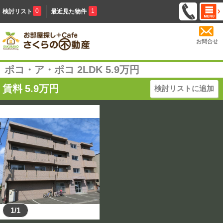
0
1
検討リスト
最近見た物件
お問合せ
ポコ・ア・ポコ 2LDK 5.9万円
賃料
5.9
万円
検討リストに追加
1/1