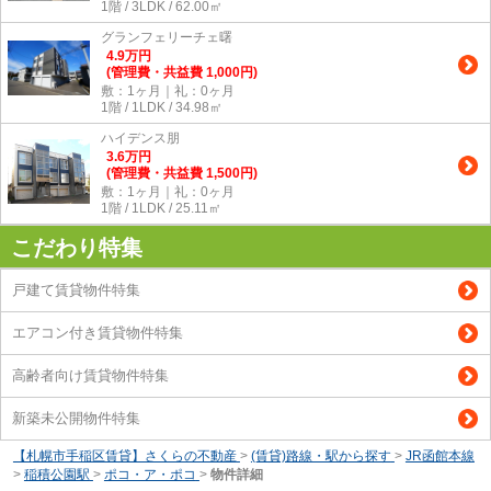
1階 / 3LDK / 62.00㎡
グランフェリーチェ曙
4.9
万
円
(管理費・共益費 1,000円)
敷：1ヶ月｜礼：0ヶ月
1階 / 1LDK / 34.98㎡
ハイデンス朋
3.6
万
円
(管理費・共益費 1,500円)
敷：1ヶ月｜礼：0ヶ月
1階 / 1LDK / 25.11㎡
こだわり特集
戸建て賃貸物件特集
エアコン付き賃貸物件特集
高齢者向け賃貸物件特集
新築未公開物件特集
【札幌市手稲区賃貸】さくらの不動産
>
(賃貸)路線・駅から探す
>
JR函館本線
>
稲積公園駅
>
ポコ・ア・ポコ
>
物件詳細