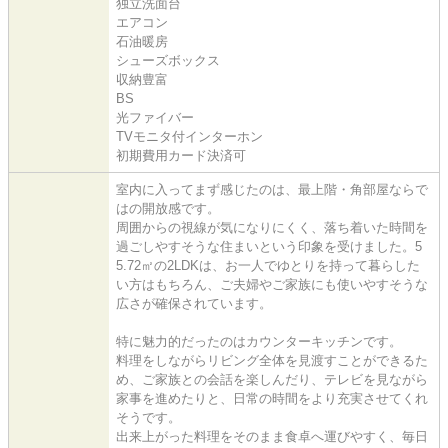
独立洗面台
エアコン
石油暖房
シューズボックス
収納豊富
BS
光ファイバー
TVモニタ付インターホン
初期費用カード決済可
室内に入ってまず感じたのは、最上階・角部屋ならで
はの開放感です。
周囲からの視線が気になりにくく、落ち着いた時間を
過ごしやすそうな住まいという印象を受けました。5
5.72㎡の2LDKは、お一人でゆとりを持って暮らした
い方はもちろん、ご夫婦やご家族にも使いやすそうな
広さが確保されています。
特に魅力的だったのはカウンターキッチンです。
料理をしながらリビング全体を見渡すことができるた
め、ご家族との会話を楽しんだり、テレビを見ながら
家事を進めたりと、日常の時間をより充実させてくれ
そうです。
出来上がった料理をそのまま食卓へ運びやすく、毎日