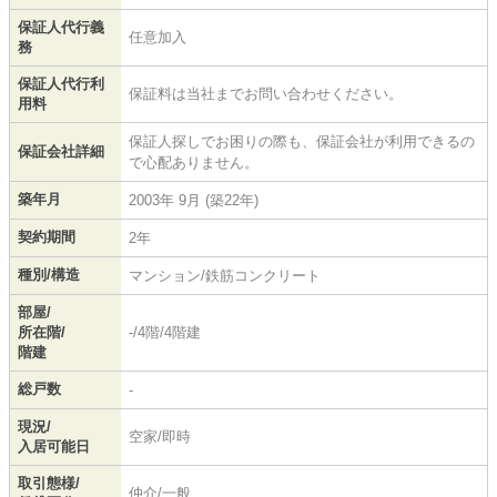
保証人代行義
任意加入
務
保証人代行利
保証料は当社までお問い合わせください。
用料
保証人探しでお困りの際も、保証会社が利用できるの
保証会社詳細
で心配ありません。
築年月
2003年 9月 (築22年)
契約期間
2年
種別/構造
マンション/鉄筋コンクリート
部屋/
所在階/
-/4階/4階建
階建
総戸数
-
現況/
空家/即時
入居可能日
取引態様/
仲介/一般