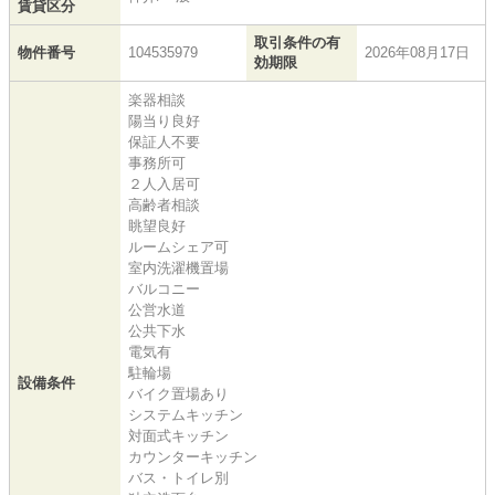
賃貸区分
取引条件の有
物件番号
104535979
2026年08月17日
効期限
楽器相談
陽当り良好
保証人不要
事務所可
２人入居可
高齢者相談
眺望良好
ルームシェア可
室内洗濯機置場
バルコニー
公営水道
公共下水
電気有
駐輪場
設備条件
バイク置場あり
システムキッチン
対面式キッチン
カウンターキッチン
バス・トイレ別