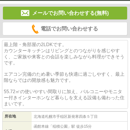
メールでお問い合わせする(無料)
電話でお問い合わせする
最上階・角部屋の2LDKです。
カウンターキッチンはリビングとのつながりを感じやす
く、ご家族や来客との会話を楽しみながら料理ができそう
です。
エアコン完備のため暑い季節も快適に過ごしやすく、最上
階ならではの開放感も魅力です。
55.72㎡の使いやすい間取りに加え、バルコニーやモニタ
ー付きインターホンなど暮らしを支える設備も備わった住
まいです。
所在地
北海道
札幌市手稲区
新発寒四条
５丁目
函館本線
「
稲積公園
」駅 徒歩15分