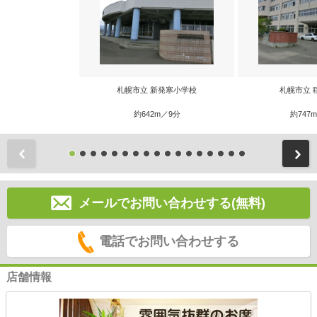
札幌市立 新発寒小学校
札幌市立 
約642m／9分
約747
前
メールでお問い合わせする(無料)
電話でお問い合わせする
店舗情報