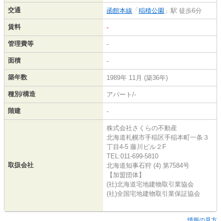
交通
函館本線
「
稲積公園
」駅 徒歩6分
賃料
-
管理費等
-
面積
-
築年数
1989年 11月 (築36年)
種別/構造
アパート/-
階建
-
株式会社さくらの不動産
北海道札幌市手稲区手稲本町一条３
丁目4-5 藤川ビル２F
TEL:011-699-5810
取扱会社
北海道知事石狩 (4) 第7584号
【加盟団体】
(社)北海道宅地建物取引業協会
(社)全国宅地建物取引業保証協会
情報の見方