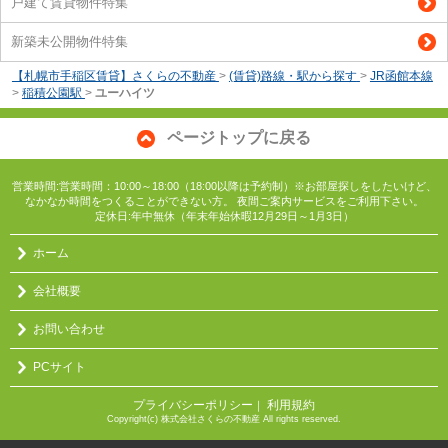
戸建て賃貸物件特集
新築未公開物件特集
【札幌市手稲区賃貸】さくらの不動産
>
(賃貸)路線・駅から探す
>
JR函館本線
>
稲積公園駅
>
ユーハイツ
ページトップに戻る
営業時間:営業時間：10:00～18:00（18:00以降は予約制）※お部屋探しをしたいけど、
なかなか時間をつくることができない方。 夜間ご案内サービスをご利用下さい。
定休日:年中無休（年末年始休暇12月29日～1月3日）
ホーム
会社概要
お問い合わせ
PCサイト
プライバシーポリシー
利用規約
｜
Copyright(c) 株式会社さくらの不動産 All rights reserved.