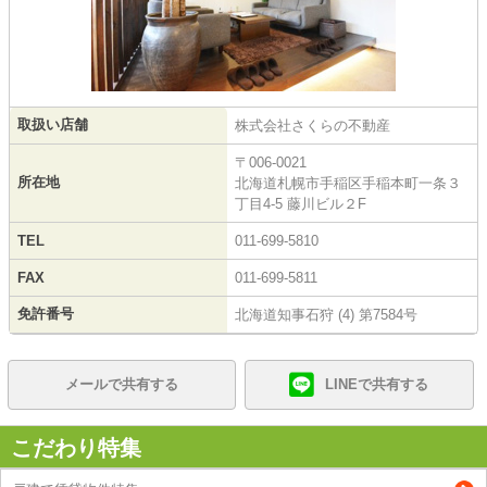
取扱い店舗
株式会社さくらの不動産
〒006-0021
所在地
北海道札幌市手稲区手稲本町一条３
丁目4-5 藤川ビル２F
TEL
011-699-5810
FAX
011-699-5811
免許番号
北海道知事石狩 (4) 第7584号
メールで共有する
LINEで共有する
こだわり特集