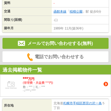
賃料
-
交通
函館本線
「
稲積公園
」駅 徒歩6分
間取り(面積)
-(-)
築年月
1989年 11月(築36年)
メールでお問い合わせする(無料)
電話でお問い合わせする
過去掲載物件一覧
***
万円
(管理費・共益費 ***円)
敷：***｜礼：***
- / *** / ***
北海道
札幌市手稲区
西宮の沢一条
５
所在地
丁目