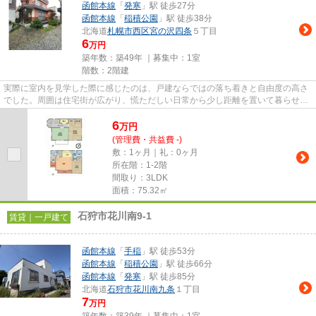
函館本線
「
発寒
」駅 徒歩27分
函館本線
「
稲積公園
」駅 徒歩38分
北海道
札幌市西区
宮の沢四条
５丁目
6
万円
築年数：築49年 ｜募集中：
1室
階数：2階建
実際に室内を見学した際に感じたのは、戸建ならではの落ち着きと自由度の高さ
でした。周囲は住宅街が広がり、慌ただしい日常から少し距離を置いて暮らせそ
うな環境です。 アパートや...
6
万
円
(管理費・共益費 -)
敷：1ヶ月｜礼：0ヶ月
所在階：1-2階
間取り：3LDK
面積：75.32㎡
石狩市花川南9-1
賃貸｜一戸建て
函館本線
「
手稲
」駅 徒歩53分
函館本線
「
稲積公園
」駅 徒歩66分
函館本線
「
発寒
」駅 徒歩85分
北海道
石狩市
花川南九条
１丁目
7
万円