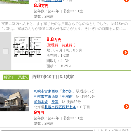
北海道
小樽市
銭函
２丁目
8.8
万円
築年数：築42年 ｜募集中：
1室
階数：2階建
実際に室内へ入ると、まず感じたのは戸建ならではのゆとりでした。 約118㎡の
4LDKは、家族みんなが快適に暮らせる広さがあり、それぞれの時間を大切にし
ながらも、自然とリビングに集...
8.8
万
円
(管理費・共益費 -)
敷：0ヶ月｜礼：0ヶ月
所在階：1-2階
間取り：4LDK
面積：118.25㎡
西野7条10丁目3-1貸家
賃貸｜一戸建て
札幌市営東西線
「
宮の沢
」駅 徒歩32分
札幌市営東西線
「
発寒南
」駅 徒歩45分
函館本線
「
発寒
」駅 徒歩52分
北海道
札幌市西区
西野七条
１０丁目
9
万円
築年数：築42年 ｜募集中：
1室
階数：2階建
━━━━━━━━━━━━━━━━━━━━━━━━━━ ＬＩＮＥ・ビデオ通話