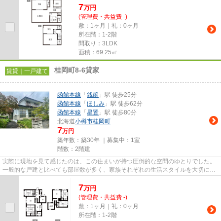
7
万
円
(管理費・共益費 -)
敷：1ヶ月｜礼：0ヶ月
所在階：1-2階
間取り：3LDK
面積：69.25㎡
桂岡町8-6貸家
賃貸｜一戸建て
函館本線
「
銭函
」駅 徒歩25分
函館本線
「
ほしみ
」駅 徒歩62分
函館本線
「
星置
」駅 徒歩80分
北海道
小樽市
桂岡町
7
万円
築年数：築30年 ｜募集中：
1室
階数：2階建
実際に現地を見て感じたのは、この住まいが持つ圧倒的な空間のゆとりでした。
一般的な戸建と比べても部屋数が多く、家族それぞれの生活スタイルを大切にし
ながら暮らせる住まいという...
7
万
円
(管理費・共益費 -)
敷：1ヶ月｜礼：0ヶ月
所在階：1-2階