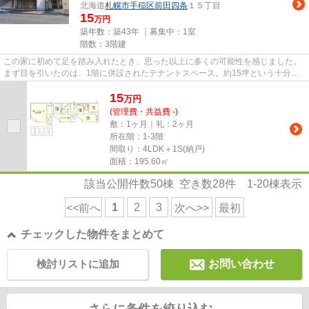
北海道
札幌市手稲区
前田四条
１５丁目
15
万円
築年数：築43年 ｜募集中：
1室
階数：3階建
この家に初めて足を踏み入れたとき、思った以上に多くの可能性を感じました。
まず目を引いたのは、1階に併設されたテナントスペース。約15坪という十分な
広さがあり、自分の仕事場とし...
15
万
円
(管理費・共益費 -)
敷：1ヶ月｜礼：2ヶ月
所在階：1-3階
間取り：4LDK＋1S(納戸)
面積：195.60㎡
該当公開件数
50
棟 空き数
28
件
1-20
棟表示
1
2
3
<<前へ
次へ>>
最初
チェックした物件をまとめて
検討リストに追加
お問い合わせ