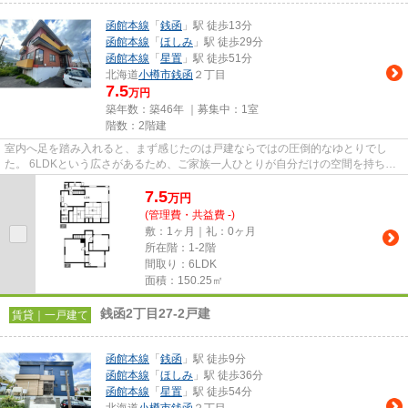
函館本線
「
銭函
」駅 徒歩13分
函館本線
「
ほしみ
」駅 徒歩29分
函館本線
「
星置
」駅 徒歩51分
北海道
小樽市
銭函
２丁目
7.5
万円
築年数：築46年 ｜募集中：
1室
階数：2階建
室内へ足を踏み入れると、まず感じたのは戸建ならではの圧倒的なゆとりでし
た。 6LDKという広さがあるため、ご家族一人ひとりが自分だけの空間を持ちな
がら、リビングでは自然と顔を合...
7.5
万
円
(管理費・共益費 -)
敷：1ヶ月｜礼：0ヶ月
所在階：1-2階
間取り：6LDK
面積：150.25㎡
銭函2丁目27-2戸建
賃貸｜一戸建て
函館本線
「
銭函
」駅 徒歩9分
函館本線
「
ほしみ
」駅 徒歩36分
函館本線
「
星置
」駅 徒歩54分