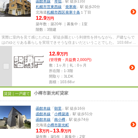
函館本線
「
琴似
」駅 徒歩13分
札幌市営東西線
「
発寒南
」駅 徒歩20分
北海道
札幌市西区
発寒十条
１丁目
12.9
万円
築年数：築20年 ｜募集中：
1室
階数：3階建
実際に室内を見て感じたのは、駅徒歩圏という利便性を持ちながら、戸建ならで
はのゆとりある暮らしを実現できそうな住まいだということでした。 103.68㎡の
3LDKは、ご家族で生活する...
12.9
万
円
(管理費・共益費 2,000円)
敷：1ヶ月｜礼：0ヶ月
所在階：1-3階
間取り：3LDK
面積：103.68㎡
小樽市新光町貸家
賃貸｜一戸建て
函館本線
「
朝里
」駅 徒歩16分
函館本線
「
小樽築港
」駅 徒歩51分
函館本線
「
南小樽
」駅 徒歩74分
北海道
小樽市
新光町
13
13.9
万円～
万円
築年数：築5年 ｜募集中：
2室