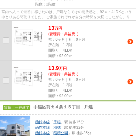
階数：2階建
室内へ入って最初に感じたのは、戸建ならではの開放感と、92㎡・4LDKという
ゆとりある間取りでした。 ご家族それぞれが自分の時間を大切にしながら、リビ
ングでは自然と集まり、会話を...
13
万
円
(管理費・共益費 -)
敷：0ヶ月｜礼：0ヶ月
所在階：1-2階
間取り：4LDK
面積：92.00㎡
13.9
万
円
(管理費・共益費 -)
敷：0ヶ月｜礼：0ヶ月
所在階：1-2階
間取り：4LDK
面積：92.00㎡
⼿稲区前⽥４条１５丁⽬ ⼾建
賃貸｜一戸建て
函館本線
「
手稲
」駅 徒歩15分
函館本線
「
稲穂
」駅 徒歩32分
函館本線
「
稲積公園
」駅 徒歩35分