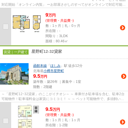
対応開始「オンライン内覧」 ーお部屋さがしのすべてがオンラインで対応可能ー
━━━━━━━━━━━━━━━━━━━━━━━━━━ スマートフォンだけで
9
物...
万
円
(管理費・共益費 -)
敷：1ヶ月｜礼：0ヶ月
所在階：-
間取り：3LDK
面積：80.46㎡
星野町12-32貸家
賃貸｜一戸建て
函館本線
「
ほしみ
」駅 徒歩12分
北海道
小樽市
星野町
9.5
万円
築年数：築26年 ｜募集中：
1室
階数：2階建
～「星野町12ｰ32貸家」のここがイチオシ～ ～ 車庫付き駐車場を含む、駐車2台
可能物件！駐車場料金は家賃にコミコミ！ ～ ～ ペット可能物件で、多頭飼いも
相談OK♪ ～ ～ 国道5号線・...
9.5
万
円
(管理費・共益費 -)
敷：1ヶ月｜礼：1ヶ月
所在階：1-2階