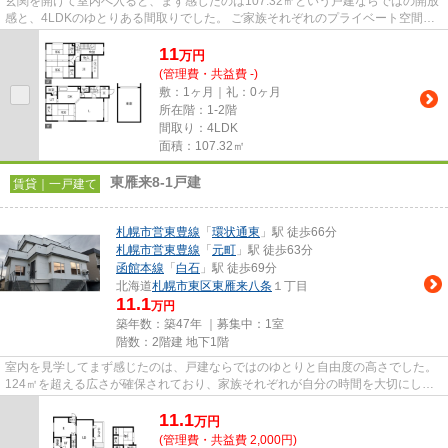
玄関を開けて室内へ入ると、まず感じたのは107.32㎡という戸建ならではの開放
感と、4LDKのゆとりある間取りでした。 ご家族それぞれのプライベート空間を
確保しながら、リビングでは...
11
万
円
(管理費・共益費 -)
敷：1ヶ月｜礼：0ヶ月
所在階：1-2階
間取り：4LDK
面積：107.32㎡
東雁来8-1戸建
賃貸｜一戸建て
札幌市営東豊線
「
環状通東
」駅 徒歩66分
札幌市営東豊線
「
元町
」駅 徒歩63分
函館本線
「
白石
」駅 徒歩69分
北海道
札幌市東区
東雁来八条
１丁目
11.1
万円
築年数：築47年 ｜募集中：
1室
階数：2階建 地下1階
室内を見学してまず感じたのは、戸建ならではのゆとりと自由度の高さでした。
124㎡を超える広さが確保されており、家族それぞれが自分の時間を大切にしな
がら暮らせそうな印象です。...
11.1
万
円
(管理費・共益費 2,000円)