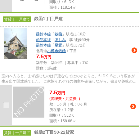
間取り：6LDK
面積：118.14㎡
銭函1丁目戸建
賃貸｜一戸建て
函館本線
「
銭函
」駅 徒歩10分
函館本線
「
ほしみ
」駅 徒歩50分
函館本線
「
星置
」駅 徒歩72分
北海道
小樽市
銭函
１丁目
7.5
万円
築年数：築54年 ｜募集中：
1室
階数：2階建
室内へ入ると、まず感じたのは戸建ならではのゆとりと、5LDK+Sという広さが
生み出す開放感でした。 ご家族それぞれの個室を確保しながら、書斎や趣味のお
部屋、収納スペースなど、ラ...
7.5
万
円
(管理費・共益費 -)
敷：1ヶ月｜礼：0ヶ月
所在階：1-2階
間取り：5LDK
面積：158.68㎡
銭函2丁目50-22貸家
賃貸｜一戸建て