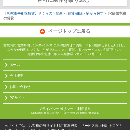
さらに条件を絞り込む
【札幌市手稲区賃貸】さくらの不動産
>
(賃貸)路線・駅から探す
>
JR函館本線
の賃貸
ページトップに戻る
営業時間:営業時間：10:00～18:00（18:00以降は予約制）※お部屋探しをしたいけど、
なかなか時間をつくることができない方。 夜間ご案内サービスをご利用下さい。
定休日:年中無休（年末年始休暇12月29日～1月3日）
ホーム
会社概要
お問い合わせ
PCサイト
プライバシーポリシー
利用規約
｜
Copyright(c) 株式会社さくらの不動産 All rights reserved.
当サイトでは、お客様の当サイト利用状況把握、サービス向上検討を目的と