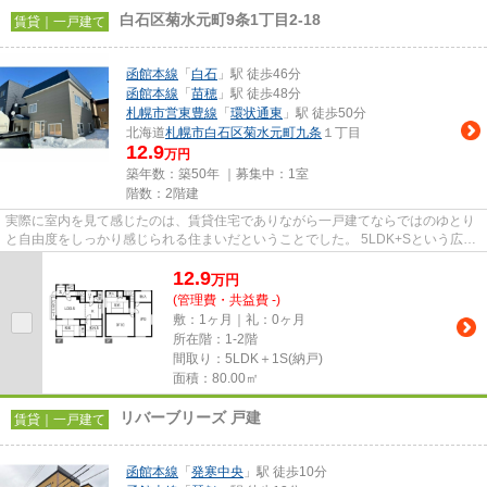
白石区菊水元町9条1丁目2-18
賃貸｜一戸建て
函館本線
「
白石
」駅 徒歩46分
函館本線
「
苗穂
」駅 徒歩48分
札幌市営東豊線
「
環状通東
」駅 徒歩50分
北海道
札幌市白石区
菊水元町九条
１丁目
12.9
万円
築年数：築50年 ｜募集中：
1室
階数：2階建
実際に室内を見て感じたのは、賃貸住宅でありながら一戸建てならではのゆとり
と自由度をしっかり感じられる住まいだということでした。 5LDK+Sという広さ
は、ファミリー世帯はもちろ...
12.9
万
円
(管理費・共益費 -)
敷：1ヶ月｜礼：0ヶ月
所在階：1-2階
間取り：5LDK＋1S(納戸)
面積：80.00㎡
リバーブリーズ 戸建
賃貸｜一戸建て
函館本線
「
発寒中央
」駅 徒歩10分