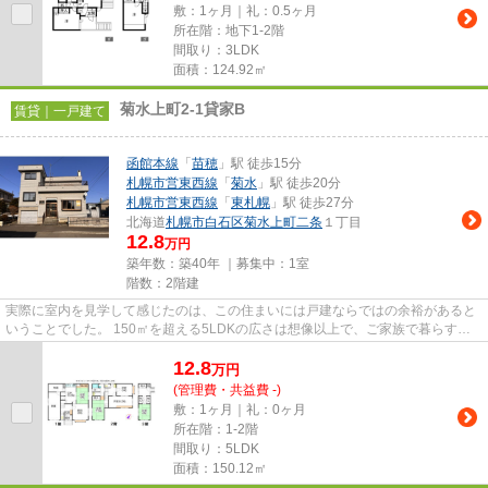
敷：1ヶ月｜礼：0.5ヶ月
所在階：地下1-2階
間取り：3LDK
面積：124.92㎡
菊水上町2-1貸家B
賃貸｜一戸建て
函館本線
「
苗穂
」駅 徒歩15分
札幌市営東西線
「
菊水
」駅 徒歩20分
札幌市営東西線
「
東札幌
」駅 徒歩27分
北海道
札幌市白石区
菊水上町二条
１丁目
12.8
万円
築年数：築40年 ｜募集中：
1室
階数：2階建
実際に室内を見学して感じたのは、この住まいには戸建ならではの余裕があると
いうことでした。 150㎡を超える5LDKの広さは想像以上で、ご家族で暮らす場
合はもちろん、在宅ワークや趣...
12.8
万
円
(管理費・共益費 -)
敷：1ヶ月｜礼：0ヶ月
所在階：1-2階
間取り：5LDK
面積：150.12㎡