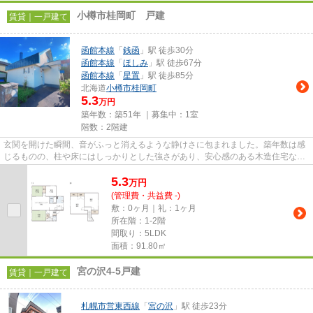
⼩樽市桂岡町 戸建
賃貸｜一戸建て
函館本線
「
銭函
」駅 徒歩30分
函館本線
「
ほしみ
」駅 徒歩67分
函館本線
「
星置
」駅 徒歩85分
北海道
小樽市
桂岡町
5.3
万円
築年数：築51年 ｜募集中：
1室
階数：2階建
玄関を開けた瞬間、音がふっと消えるような静けさに包まれました。築年数は感
じるものの、柱や床にはしっかりとした強さがあり、安心感のある木造住宅なら
ではの魅力が伝わってきます...
5.3
万
円
(管理費・共益費 -)
敷：0ヶ月｜礼：1ヶ月
所在階：1-2階
間取り：5LDK
面積：91.80㎡
宮の沢4-5戸建
賃貸｜一戸建て
札幌市営東西線
「
宮の沢
」駅 徒歩23分