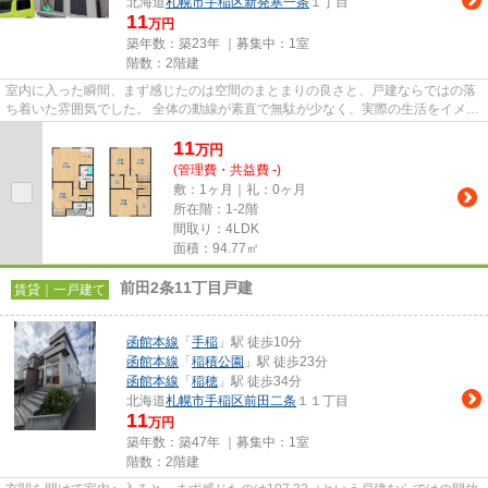
北海道
札幌市手稲区
新発寒一条
１丁目
11
万円
築年数：築23年 ｜募集中：
1室
階数：2階建
室内に入った瞬間、まず感じたのは空間のまとまりの良さと、戸建ならではの落
ち着いた雰囲気でした。 全体の動線が素直で無駄が少なく、実際の生活をイメー
ジしやすい間取りだと感じま...
11
万
円
(管理費・共益費 -)
敷：1ヶ月｜礼：0ヶ月
所在階：1-2階
間取り：4LDK
面積：94.77㎡
前田2条11丁目戸建
賃貸｜一戸建て
函館本線
「
手稲
」駅 徒歩10分
函館本線
「
稲積公園
」駅 徒歩23分
函館本線
「
稲穂
」駅 徒歩34分
北海道
札幌市手稲区
前田二条
１１丁目
11
万円
築年数：築47年 ｜募集中：
1室
階数：2階建