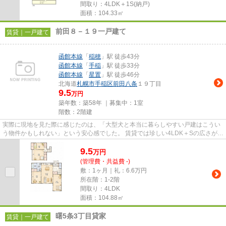
間取り：4LDK＋1S(納戸)
面積：104.33㎡
前田８－１９一戸建て
賃貸｜一戸建て
函館本線
「
稲穂
」駅 徒歩43分
函館本線
「
手稲
」駅 徒歩33分
函館本線
「
星置
」駅 徒歩46分
北海道
札幌市手稲区
前田八条
１９丁目
9.5
万円
築年数：築58年 ｜募集中：
1室
階数：2階建
実際に現地を見た際に感じたのは、「大型犬と本当に暮らしやすい戸建はこうい
う物件かもしれない」という安心感でした。 賃貸では珍しい4LDK＋Sの広さがあ
り、室内に入った瞬間から圧...
9.5
万
円
(管理費・共益費 -)
敷：1ヶ月｜礼：6.6万円
所在階：1-2階
間取り：4LDK
面積：104.88㎡
曙5条3丁目貸家
賃貸｜一戸建て