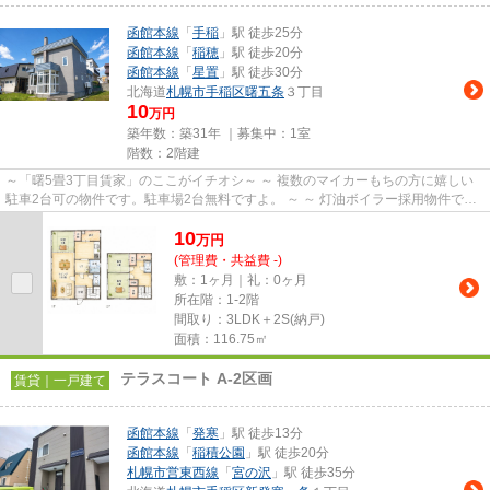
函館本線
「
手稲
」駅 徒歩25分
函館本線
「
稲穂
」駅 徒歩20分
函館本線
「
星置
」駅 徒歩30分
北海道
札幌市手稲区
曙五条
３丁目
10
万円
築年数：築31年 ｜募集中：
1室
階数：2階建
～「曙5畳3丁目賃家」のここがイチオシ～ ～ 複数のマイカーもちの方に嬉しい
駐車2台可の物件です。駐車場2台無料ですよ。 ～ ～ 灯油ボイラー採用物件で
す！ ランニングコスト重視...
10
万
円
(管理費・共益費 -)
敷：1ヶ月｜礼：0ヶ月
所在階：1-2階
間取り：3LDK＋2S(納戸)
面積：116.75㎡
テラスコート A-2区画
賃貸｜一戸建て
函館本線
「
発寒
」駅 徒歩13分
函館本線
「
稲積公園
」駅 徒歩20分
札幌市営東西線
「
宮の沢
」駅 徒歩35分