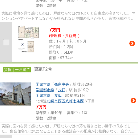
築年数：築39年 ｜募集中：
1室
階数：2階建
実際に現地を見て感じたのは、戸建ならではのゆとりと自由度の高さでした。 マ
ンションやアパートではなかなか得られない空間の広さがあり、家族構成やライ
フスタイルの変化にも柔軟に...
7
万
円
(管理費・共益費 -)
敷：1ヶ月｜礼：0ヶ月
所在階：1-2階
間取り：5LDK
面積：97.74㎡
貸家F2号
賃貸｜一戸建て
函館本線
「
発寒中央
」駅 徒歩20分
学園都市線
「
八軒
」駅 徒歩19分
函館本線
「
琴似
」駅 徒歩21分
北海道
札幌市西区
八軒七条西
６丁目
7
万円
築年数：築40年 ｜募集中：
1室
階数：2階建
実際に室内を見て感じたのは、戸建ならではの落ち着きと使い勝手の良さでし
た。 集合住宅では気になることもある生活音への配慮が比較的少なく、自分たち
のペースで暮らしやすい住まい...