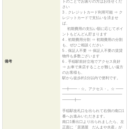
トのことでお困りの方はお任せくだ
さい
3．クレジットカード利用可能 ⇒ ク
レジットカードで支払いを済ませ
ば、
初期費用の支払い額に応じてポイ
ントもどんどん貯まります
4．初期費用分割 ⇒ 初期費用の分割
も、ぜひご相談ください
5．保証人不要 ⇒ 保証人不要の賃貸
物件も多数ございます
備考
6．手稲駅前好立地でアクセス良好
⇒ お車で来店することが難しい遠方
のお客様も、
駅から徒歩約1分以内で便利です。
━╋━━・☆。アクセス・。☆ ━━
━━━━━━━━━━━━━━━━
━━━╋━
手稲駅改札口を出られて右側の南口1
番へお進みいただきます。
南口1番出口より出られましたら、左
正面に「居酒屋 だんまや水産」が