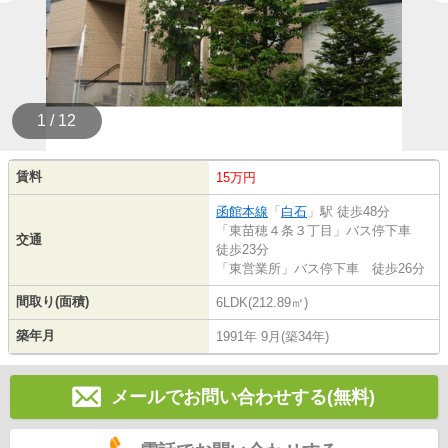
1 / 12
賃料
15万円
函館本線
「
白石
」駅 徒歩48分
「東苗穂４条３丁目」バス停下車
交通
徒歩23分
「東営業所」バス停下車 徒歩26分
間取り(面積)
6LDK(212.89㎡)
築年月
1991年 9月(築34年)
メールでお問い合わせする(無料)