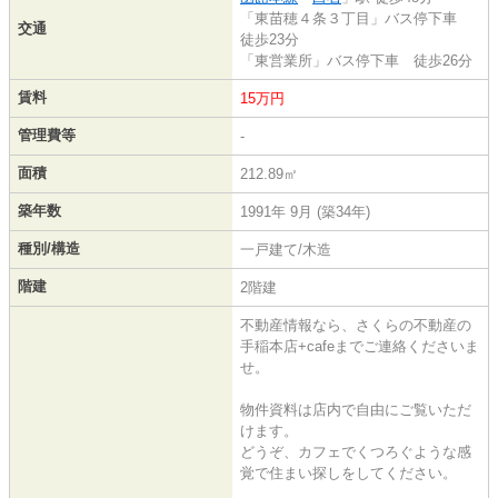
「東苗穂４条３丁目」バス停下車
交通
徒歩23分
「東営業所」バス停下車 徒歩26分
賃料
15万円
管理費等
-
面積
212.89㎡
築年数
1991年 9月 (築34年)
種別/構造
一戸建て/木造
階建
2階建
不動産情報なら、さくらの不動産の
手稲本店+cafeまでご連絡くださいま
せ。
物件資料は店内で自由にご覧いただ
けます。
どうぞ、カフェでくつろぐような感
覚で住まい探しをしてください。