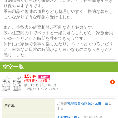
収納場所がしっかり確保されていることで住空間をすっき
り保ちやすそうです。
季節用品や趣味の道具なども整理しやすく、快適な暮らし
につながりそうな印象を受けました。
また、小型犬の飼育相談が可能な点も魅力です。
広い住空間の中でペットと一緒に暮らしながら、家族全員
がゆったりとした時間を共有できそうです。
休日には家族で食事を楽しんだり、ペットとくつろいだり
と、何気ない日常の時間がより豊かなものになりそうだと
感じました。
空室一覧
15
万
円
NEW
(管理費・共益費 -)
敷：1ヶ月｜礼：0ヶ月
1-2階 / 6LDK / 212.89㎡
北海道
札幌市白石区
菊水元町十条
１
所在地
丁目
函館本線
「
白石
」駅 徒歩48分