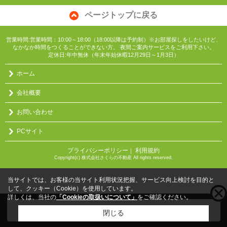
ページトップに戻る
営業時間:営業時間：10:00～18:00（18:00以降は予約制）※お部屋探しをしたいけど、
なかなか時間をつくることができない方。 夜間ご案内サービスをご利用下さい。
定休日:年中無休（年末年始休暇12月29日～1月3日）
ホーム
会社概要
お問い合わせ
PCサイト
プライバシーポリシー
利用規約
｜
Copyright(c) 株式会社さくらの不動産 All rights reserved.
当サイトでは、お客様の当サイト利用状況把握、サービス向上検討を目的と
して、クッキー（Cookie）を使用しています。
詳しくは、当社の
「Cookieの取扱いについて」
をご確認ください。
こちらの物件をご覧の方に
お勧めな物件
はこちら
閉じる