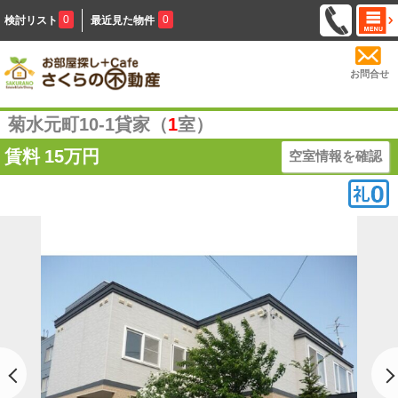
0
0
検討リスト
最近見た物件
お問合せ
菊水元町10-1貸家（
1
室）
賃料
15万円
空室情報を確認