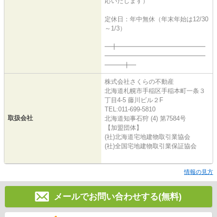
応いたします）
定休日：年中無休（年末年始は12/30
～1/3）
━╋━━━━━━━━━━━━━━
━━━━━━━━━━━━━━━━
━━━╋━
株式会社さくらの不動産
北海道札幌市手稲区手稲本町一条３
丁目4-5 藤川ビル２F
TEL:011-699-5810
取扱会社
北海道知事石狩 (4) 第7584号
【加盟団体】
(社)北海道宅地建物取引業協会
(社)全国宅地建物取引業保証協会
情報の見方
メールでお問い合わせする(無料)