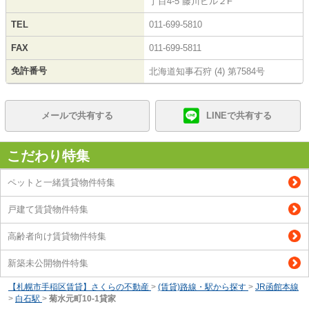
丁目4-5 藤川ビル２F
TEL
011-699-5810
FAX
011-699-5811
免許番号
北海道知事石狩 (4) 第7584号
メールで共有する
LINEで共有する
こだわり特集
ペットと一緒賃貸物件特集
戸建て賃貸物件特集
高齢者向け賃貸物件特集
新築未公開物件特集
【札幌市手稲区賃貸】さくらの不動産
>
(賃貸)路線・駅から探す
>
JR函館本線
>
白石駅
>
菊水元町10-1貸家