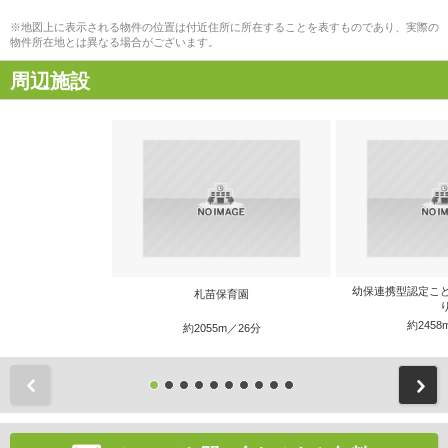
※地図上に表示される物件の位置は付近住所に所在することを表すものであり、実際の
物件所在地とは異なる場合がございます。
周辺施設
幼保連携型認定こ
札苗保育園
約2458
約2055m／26分
前