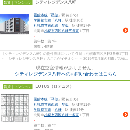
シティレジデンス八軒
賃貸｜マンション
函館本線
「
琴似
」駅 徒歩5分
学園都市線
「
八軒
」駅 徒歩10分
札幌市営東西線
「
琴似
」駅 徒歩17分
北海道
札幌市西区
八軒三条東
１丁目
-
築年数：築7年
階数：4階建
【シティレジデンス八軒】の物件詳細について 住所：札幌市西区八軒3条東1丁目
～「シティレジデンス八軒」のここがイチオシ～ ～ 2019年3月築の都市ガス物件
です。ランニングコス...
現在空室情報がありません。
シティレジデンス八軒へのお問い合わせはこちら
LOTUS（ロテュス）
賃貸｜マンション
函館本線
「
琴似
」駅 徒歩3分
札幌市営東西線
「
琴似
」駅 徒歩11分
学園都市線
「
八軒
」駅 徒歩14分
北海道
札幌市西区
八軒一条東
１丁目
-
築年数：築7年