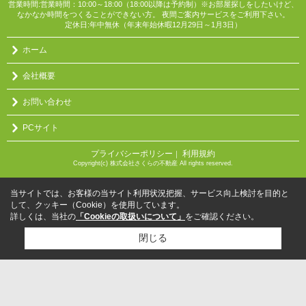
営業時間:営業時間：10:00～18:00（18:00以降は予約制）※お部屋探しをしたいけど、
なかなか時間をつくることができない方。 夜間ご案内サービスをご利用下さい。
定休日:年中無休（年末年始休暇12月29日～1月3日）
ホーム
会社概要
お問い合わせ
PCサイト
プライバシーポリシー
利用規約
｜
Copyright(c) 株式会社さくらの不動産 All rights reserved.
当サイトでは、お客様の当サイト利用状況把握、サービス向上検討を目的と
して、クッキー（Cookie）を使用しています。
詳しくは、当社の
「Cookieの取扱いについて」
をご確認ください。
閉じる
検討リスト追加
お問い合わせ