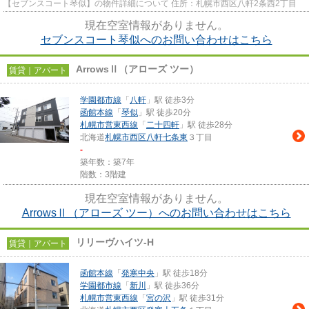
【セブンスコート琴似】の物件詳細について 住所：札幌市西区八軒2条西2丁目
現在空室情報がありません。
セブンスコート琴似へのお問い合わせはこちら
ArrowsⅡ（アローズ ツー）
賃貸｜アパート
学園都市線
「
八軒
」駅 徒歩3分
函館本線
「
琴似
」駅 徒歩20分
札幌市営東西線
「
二十四軒
」駅 徒歩28分
北海道
札幌市西区
八軒七条東
３丁目
-
築年数：築7年
階数：3階建
現在空室情報がありません。
ArrowsⅡ（アローズ ツー）へのお問い合わせはこちら
リリーヴハイツ-H
賃貸｜アパート
函館本線
「
発寒中央
」駅 徒歩18分
学園都市線
「
新川
」駅 徒歩36分
札幌市営東西線
「
宮の沢
」駅 徒歩31分