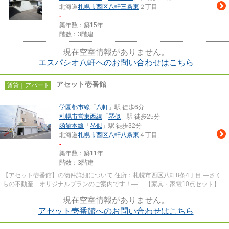
北海道
札幌市西区
八軒三条東
２丁目
-
築年数：築15年
階数：3階建
現在空室情報がありません。
エスパシオ八軒へのお問い合わせはこちら
アセット壱番館
賃貸｜アパート
学園都市線
「
八軒
」駅 徒歩6分
札幌市営東西線
「
琴似
」駅 徒歩25分
函館本線
「
琴似
」駅 徒歩32分
北海道
札幌市西区
八軒八条東
４丁目
-
築年数：築11年
階数：3階建
【アセット壱番館】の物件詳細について 住所：札幌市西区八軒8条4丁目 ―さく
らの不動産 オリジナルプランのご案内です！― 【家具・家電10点セット】
毎月の賃料プラス3,100円～で...
現在空室情報がありません。
アセット壱番館へのお問い合わせはこちら