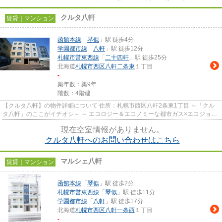
クルタ八軒
賃貸｜マンション
函館本線
「
琴似
」駅 徒歩4分
学園都市線
「
八軒
」駅 徒歩12分
札幌市営東西線
「
二十四軒
」駅 徒歩25分
北海道
札幌市西区
八軒二条東
１丁目
-
築年数：築9年
階数：4階建
【クルタ八軒】の物件詳細について 住所：札幌市西区八軒2条東1丁目 ～「クル
タ八軒」のここがイチオシ～ ～ エコロジー＆エコノミーな都市ガス×エコジョー
ズ（給湯・暖房）採用物...
現在空室情報がありません。
クルタ八軒へのお問い合わせはこちら
マルシェ八軒
賃貸｜マンション
函館本線
「
琴似
」駅 徒歩2分
札幌市営東西線
「
琴似
」駅 徒歩11分
学園都市線
「
八軒
」駅 徒歩17分
北海道
札幌市西区
八軒一条西
１丁目
-