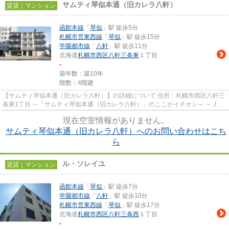
サムティ琴似本通（旧カレラ八軒）
賃貸｜マンション
函館本線
「
琴似
」駅 徒歩5分
札幌市営東西線
「
琴似
」駅 徒歩15分
学園都市線
「
八軒
」駅 徒歩11分
北海道
札幌市西区
八軒三条東
１丁目
-
築年数：築10年
階数：4階建
【サムティ琴似本通（旧カレラ八軒）】の詳細について 住所：札幌市西区八軒三
条東1丁目 ～「サムティ琴似本通（旧カレラ八軒）」のここがイチオシ～ ～ JR
琴似駅徒歩5分（約400ｍ...
現在空室情報がありません。
サムティ琴似本通（旧カレラ八軒）へのお問い合わせはこち
ら
ル・ソレイユ
賃貸｜マンション
函館本線
「
琴似
」駅 徒歩7分
学園都市線
「
八軒
」駅 徒歩10分
札幌市営東西線
「
琴似
」駅 徒歩17分
北海道
札幌市西区
八軒三条西
１丁目
-