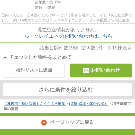
築年数：築18年
階数：4階建
室内へ入ると、まず感じたのは60㎡という広さを活かした、ゆとりある住空間で
した。 約13.4帖のリビングはソファやダイニングテーブルを配置しても圧迫感を
覚えにくく、家族が自然と集...
現在空室情報がありません。
ル・ソレイユ へのお問い合わせはこちら
該当公開件数
19
棟 空き数
1
件
1-19
棟表示
チェックした物件をまとめて
検討リストに追加
お問い合わせ
さらに条件を絞り込む
【札幌市手稲区賃貸】さくらの不動産
>
(賃貸)路線・駅から探す
>
JR学園都市
線の賃貸
ページトップに戻る