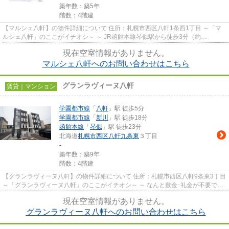
築年数：築5年
階数：4階建
【マルシェ八軒】の物件詳細について 住所：札幌市西区八軒1条西1丁目 ～「マ
ルシェ八軒」のここがイチオシ～ ～ JR函館本線琴似駅から徒歩3分（約
240m）。駅周辺エリアに建つ物件...
現在空室情報がありません。
マルシェ八軒へのお問い合わせはこちら
グランラヴィーヌ八軒
賃貸｜マンション
学園都市線
「
八軒
」駅 徒歩5分
学園都市線
「
新川
」駅 徒歩18分
函館本線
「
琴似
」駅 徒歩23分
北海道
札幌市西区
八軒九条東
３丁目
-
築年数：築9年
階数：4階建
【グランラヴィーヌ八軒】の物件詳細について 住所：札幌市西区八軒9条東3丁目
～「グランラヴィーヌ八軒」のここがイチオシ～ ～ なんと敷金･礼金が不要で
す！ 初期費用を抑えた...
現在空室情報がありません。
グランラヴィーヌ八軒へのお問い合わせはこちら