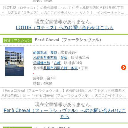
階数：4階建
【LOTUS（ロテュス）】の物件詳細について 住所：札幌市西区八軒1条東1丁目
～「LOTUS（ロテュス）」のここがイチオシ～ ～ なんと！ インターネット＆
Wi-Fiが無料です！ 繋いで...
現在空室情報がありません。
LOTUS（ロテュス）へのお問い合わせはこちら
Fer à Cheval（フェーラシュヴァル）
賃貸｜マンション
函館本線
「
琴似
」駅 徒歩3分
札幌市営東西線
「
琴似
」駅 徒歩11分
学園都市線
「
八軒
」駅 徒歩14分
北海道
札幌市西区
八軒一条東
１丁目
-
築年数：築7年
階数：4階建
【Fer à Cheval（フェーラシュヴァル）】の物件詳細について 住所：札幌市西区
八軒1条東1丁目 ～「Fer à Cheval（フェーラシュヴァル）」のここがイチオシ～
～ ネットユーザーに嬉...
現在空室情報がありません。
Fer à Cheval（フェーラシュヴァル）へのお問い合わせはこ
ちら