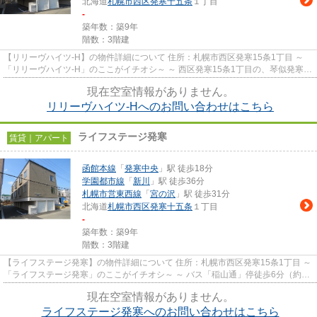
北海道
札幌市西区
発寒十五条
１丁目
-
築年数：築9年
階数：3階建
【リリーヴハイツ-H】の物件詳細について 住所：札幌市西区発寒15条1丁目 ～
「リリーヴハイツ-H」のここがイチオシ～ ～ 西区発寒15条1丁目の、琴似発寒川
近隣の住宅地に立地。 ～ ...
現在空室情報がありません。
リリーヴハイツ-Hへのお問い合わせはこちら
ライフステージ発寒
賃貸｜アパート
函館本線
「
発寒中央
」駅 徒歩18分
学園都市線
「
新川
」駅 徒歩36分
札幌市営東西線
「
宮の沢
」駅 徒歩31分
北海道
札幌市西区
発寒十五条
１丁目
-
築年数：築9年
階数：3階建
【ライフステージ発寒】の物件詳細について 住所：札幌市西区発寒15条1丁目 ～
「ライフステージ発寒」のここがイチオシ～ ～ バス「稲山通」停徒歩6分（約
480ｍ）の場所に建つ2017...
現在空室情報がありません。
ライフステージ発寒へのお問い合わせはこちら