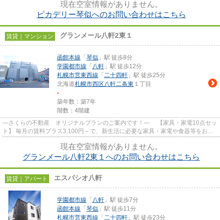
現在空室情報がありません。
ピカデリー琴似へのお問い合わせはこちら
グランメール八軒2東１
賃貸｜マンション
函館本線
「
琴似
」駅 徒歩8分
学園都市線
「
八軒
」駅 徒歩12分
札幌市営東西線
「
二十四軒
」駅 徒歩25分
北海道
札幌市西区
八軒二条東
１丁目
-
築年数：築7年
階数：4階建
―さくらの不動産 オリジナルプランのご案内です！― 【家具・家電10点セッ
ト】 毎月の賃料プラス3,100円～で、新生活に必要な家具・家電や食器等をお部
屋にご用意いたします。 下記...
現在空室情報がありません。
グランメール八軒2東１へのお問い合わせはこちら
エスパシオ八軒
賃貸｜アパート
学園都市線
「
八軒
」駅 徒歩7分
函館本線
「
琴似
」駅 徒歩11分
札幌市営東西線
「
二十四軒
」駅 徒歩23分