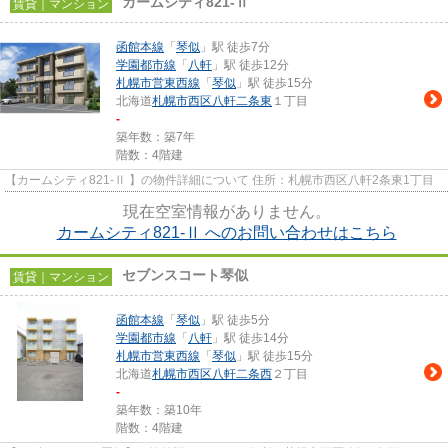
カームシティ821‐Ⅱ
賃貸｜マンション
函館本線
「
琴似
」駅 徒歩7分
学園都市線
「
八軒
」駅 徒歩12分
札幌市営東西線
「
琴似
」駅 徒歩15分
北海道
札幌市西区
八軒二条東
１丁目
-
築年数：築7年
階数：4階建
【カームシティ821‐Ⅱ 】の物件詳細について 住所：札幌市西区八軒2条東1丁目
現在空室情報がありません。
カームシティ821‐Ⅱ へのお問い合わせはこちら
セブンスコート琴似
賃貸｜マンション
函館本線
「
琴似
」駅 徒歩5分
学園都市線
「
八軒
」駅 徒歩14分
札幌市営東西線
「
琴似
」駅 徒歩15分
北海道
札幌市西区
八軒二条西
２丁目
-
築年数：築10年
階数：4階建