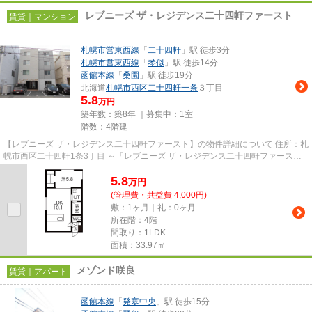
レブニーズ ザ・レジデンス二十四軒ファースト
賃貸｜マンション
札幌市営東西線
「
二十四軒
」駅 徒歩3分
札幌市営東西線
「
琴似
」駅 徒歩14分
函館本線
「
桑園
」駅 徒歩19分
北海道
札幌市西区
二十四軒一条
３丁目
5.8
万円
築年数：築8年 ｜募集中：
1室
階数：4階建
【レブニーズ ザ・レジデンス二十四軒ファースト】の物件詳細について 住所：札
幌市西区二十四軒1条3丁目 ～「レブニーズ ザ・レジデンス二十四軒ファース
ト」のここがイチオシ～ ...
5.8
万
円
(管理費・共益費 4,000円)
敷：1ヶ月｜礼：0ヶ月
所在階：4階
間取り：1LDK
面積：33.97㎡
メゾンド咲良
賃貸｜アパート
函館本線
「
発寒中央
」駅 徒歩15分