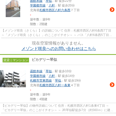
函館本線
「
琴似
」駅 徒歩22分
学園都市線
「
八軒
」駅 徒歩20分
北海道
札幌市西区
八軒六条西
７丁目
-
築年数：築9年
階数：2階建
【メゾンド咲良（さくら）】の詳細について 住所：札幌市西区八軒6条西7丁目
～「メゾンド咲良（さくら）」のここがイチオシ～ ～ バス「八軒6条西5丁目」
徒歩2分（約160ｍ）の場所...
現在空室情報がありません。
メゾンド咲良へのお問い合わせはこちら
ピカデリー琴似
賃貸｜マンション
函館本線
「
琴似
」駅 徒歩10分
学園都市線
「
八軒
」駅 徒歩14分
札幌市営東西線
「
琴似
」駅 徒歩19分
北海道
札幌市西区
八軒一条東
４丁目
-
築年数：築9年
階数：4階建
【ピカデリー琴似】の物件詳細について 住所：札幌市西区八軒1条東4丁目 ～
「ピカデリー琴似」のここがイチオシ～ ～ JR琴似駅徒歩7分（約560ｍ）に建つ
2017年3月築のデザイナーズ...