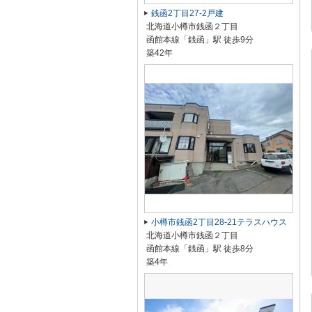
銭函2丁目27-2戸建
北海道小樽市銭函２丁目
函館本線「銭函」駅 徒歩9分
築42年
小樽市銭函2丁目28-21テラスハウス
北海道小樽市銭函２丁目
函館本線「銭函」駅 徒歩8分
築4年