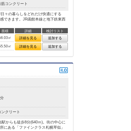
鉄筋コンクリート
さが日々の暮らしをどれだけ快適にする
感できます。JR函館本線と地下鉄東西
面積
詳細
検討リスト
56.03㎡
詳細を見る
追加する
55.50㎡
詳細を見る
追加する
目
8分
コンクリート
似駅からも徒歩8分(640ｍ)。街の中心に
所にある「ファインクラス札幌琴似」