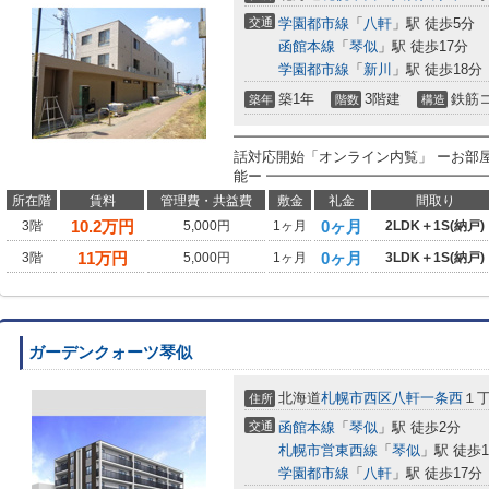
交通
学園都市線
「
八軒
」駅 徒歩5分
函館本線
「
琴似
」駅 徒歩17分
学園都市線
「
新川
」駅 徒歩18分
築1年
3階建
鉄筋
築年
階数
構造
━━━━━━━━━━━━━━━━━━
話対応開始「オンライン内覧」 ーお部
能ー ━━━━━━━━━━━━━━━━
所在階
賃料
管理費・共益費
敷金
礼金
間取り
10.2
万円
0ヶ月
3階
5,000円
1ヶ月
2LDK＋1S(納戸)
11
万円
0ヶ月
3階
5,000円
1ヶ月
3LDK＋1S(納戸)
ガーデンクォーツ琴似
北海道
札幌市西区
八軒一条西
１
住所
交通
函館本線
「
琴似
」駅 徒歩2分
札幌市営東西線
「
琴似
」駅 徒歩1
学園都市線
「
八軒
」駅 徒歩17分