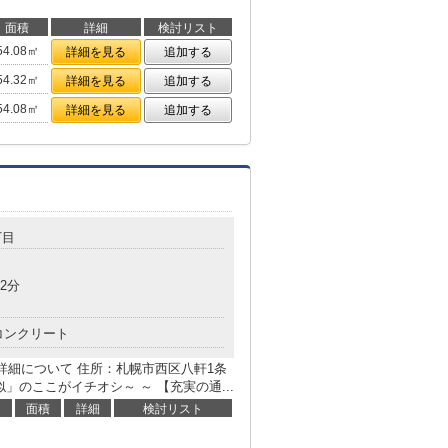
面積
詳細
検討リスト
54.08㎡
詳細を見る
追加する
54.32㎡
詳細を見る
追加する
54.08㎡
詳細を見る
追加する
丁目
2分
コンクリート
件詳細について 住所：札幌市西区八軒1条
似」のここがイチオシ～ ～ 【充実の通...
面積
詳細
検討リスト