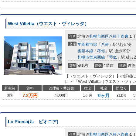
West Villetta（ウエスト・ヴィレッタ）
北海道
札幌市西区
八軒十条東
１
住所
交通
学園都市線
「
八軒
」駅 徒歩7分
函館本線
「
琴似
」駅 徒歩19分
札幌市営東西線
「
琴似
」駅 徒歩2
築10年
4階建
鉄筋
築年
階数
構造
【（ウエスト・ヴィレッタ）】の詳細につ
目 ～「West Villetta（ウエスト・ヴ
所在階
賃料
管理費・共益費
敷金
礼金
間取り
7.3
万円
0ヶ月
3階
4,000円
1ヶ月
2LDK
5
Lu Pionia(ル ピオニア)
北海道
札幌市西区
八軒八条東
１
住所