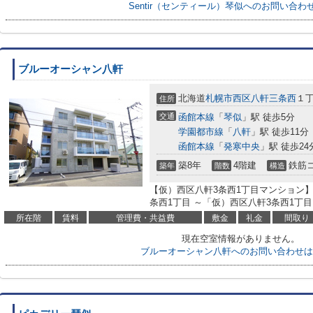
Sentir（センティール）琴似へのお問い合わ
ブルーオーシャン八軒
北海道
札幌市西区
八軒三条西
１
住所
交通
函館本線
「
琴似
」駅 徒歩5分
学園都市線
「
八軒
」駅 徒歩11分
函館本線
「
発寒中央
」駅 徒歩24
築8年
4階建
鉄筋
築年
階数
構造
【仮）西区八軒3条西1丁目マンション】
条西1丁目 ～「仮）西区八軒3条西1丁目マ
所在階
賃料
管理費・共益費
敷金
礼金
間取り
現在空室情報がありません。
ブルーオーシャン八軒へのお問い合わせは