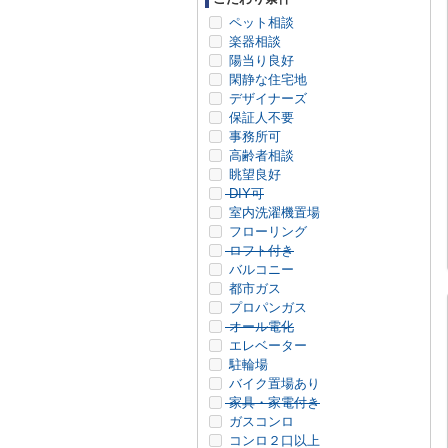
ペット相談
楽器相談
陽当り良好
閑静な住宅地
デザイナーズ
保証人不要
事務所可
高齢者相談
眺望良好
DIY可
室内洗濯機置場
フローリング
ロフト付き
バルコニー
都市ガス
プロパンガス
オール電化
エレベーター
駐輪場
バイク置場あり
家具・家電付き
ガスコンロ
コンロ２口以上