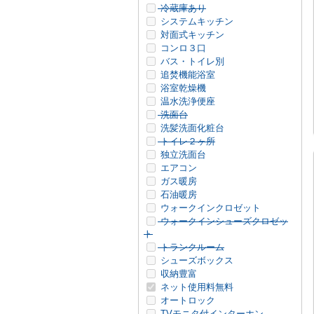
冷蔵庫あり
システムキッチン
対面式キッチン
コンロ３口
バス・トイレ別
追焚機能浴室
浴室乾燥機
温水洗浄便座
洗面台
洗髪洗面化粧台
トイレ２ヶ所
独立洗面台
エアコン
ガス暖房
石油暖房
ウォークインクロゼット
ウォークインシューズクロゼッ
ト
トランクルーム
シューズボックス
収納豊富
ネット使用料無料
オートロック
TVモニタ付インターホン