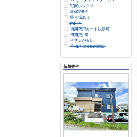
宅配ボックス
1階の物件
駐車場あり
南向き
初期費用カード決済可
初期費用0
科学大が近い
手稲渓仁会病院周辺
新着物件