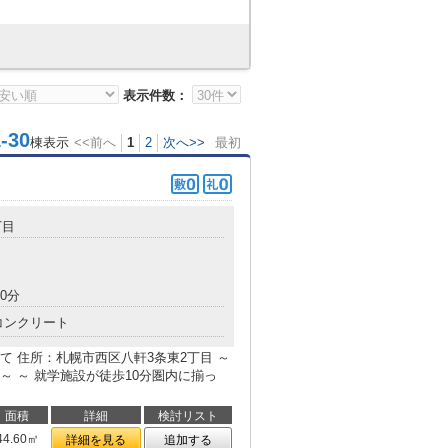
表示件数：
30
棟表示
<<前へ
1
2
次へ>>
最初
丁目
0分
コンクリート
 住所：札幌市西区八軒3条東2丁目 ～
 ～ 就学施設が徒歩10分圏内に揃っ
面積
詳細
検討リスト
44.60㎡
詳細を見る
追加する