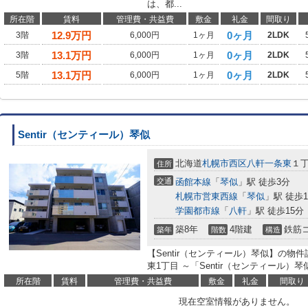
は、都...
所在階
賃料
管理費・共益費
敷金
礼金
間取り
12.9
万円
0ヶ月
3階
6,000円
1ヶ月
2LDK
13.1
万円
0ヶ月
3階
6,000円
1ヶ月
2LDK
13.1
万円
0ヶ月
5階
6,000円
1ヶ月
2LDK
Sentir（センティール）琴似
北海道
札幌市西区
八軒一条東
１
住所
交通
函館本線
「
琴似
」駅 徒歩3分
札幌市営東西線
「
琴似
」駅 徒歩1
学園都市線
「
八軒
」駅 徒歩15分
築8年
4階建
鉄筋
築年
階数
構造
【Sentir（センティール）琴似】の物
東1丁目 ～「Sentir（センティール）琴
所在階
賃料
管理費・共益費
敷金
礼金
間取り
現在空室情報がありません。