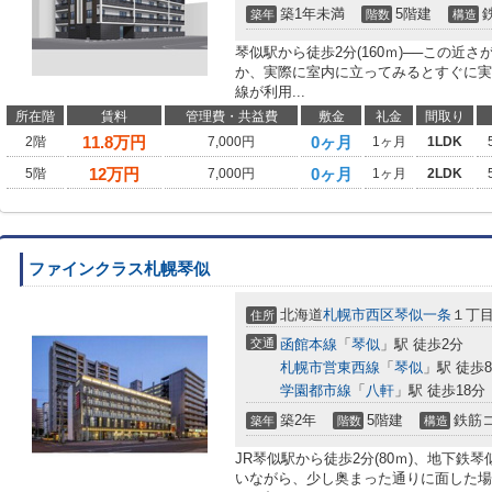
築1年未満
5階建
築年
階数
構造
琴似駅から徒歩2分(160ｍ)──この近
か、実際に室内に立ってみるとすぐに実
線が利用...
所在階
賃料
管理費・共益費
敷金
礼金
間取り
11.8
万円
0ヶ月
2階
7,000円
1ヶ月
1LDK
12
万円
0ヶ月
5階
7,000円
1ヶ月
2LDK
ファインクラス札幌琴似
北海道
札幌市西区
琴似一条
１丁
住所
交通
函館本線
「
琴似
」駅 徒歩2分
札幌市営東西線
「
琴似
」駅 徒歩
学園都市線
「
八軒
」駅 徒歩18分
築2年
5階建
鉄筋
築年
階数
構造
JR琴似駅から徒歩2分(80ｍ)、地下鉄琴
いながら、少し奥まった通りに面した場