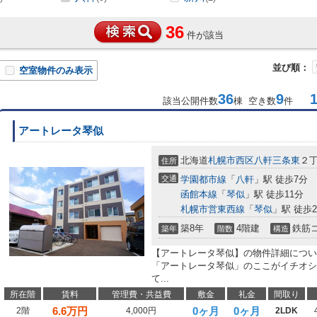
36
件が該当
並び順：
空室物件のみ表示
36
9
1-
該当公開件数
棟 空き数
件
アートレータ琴似
北海道
札幌市西区
八軒三条東
２
住所
交通
学園都市線
「
八軒
」駅 徒歩7分
函館本線
「
琴似
」駅 徒歩11分
札幌市営東西線
「
琴似
」駅 徒歩2
築8年
4階建
鉄筋
築年
階数
構造
【アートレータ琴似】の物件詳細について
「アートレータ琴似」のここがイチオシ～
て...
所在階
賃料
管理費・共益費
敷金
礼金
間取り
6.6
万円
0ヶ月
0ヶ月
2階
4,000円
2LDK