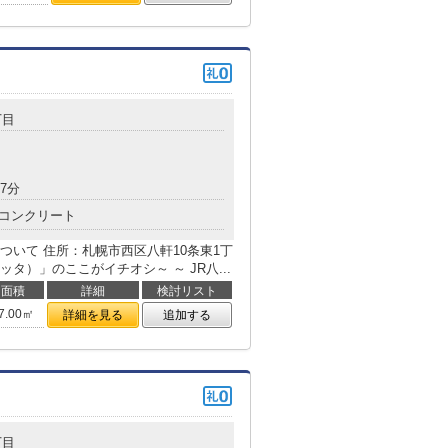
丁目
7分
コンクリート
いて 住所：札幌市西区八軒10条東1丁
ィレッタ）」のここがイチオシ～ ～ JR八...
面積
詳細
検討リスト
7.00㎡
詳細を見る
追加する
丁目