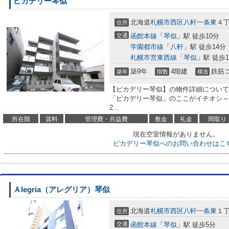
ピカデリー琴似
北海道
札幌市西区
八軒一条東
４
住所
交通
函館本線
「
琴似
」駅 徒歩10分
学園都市線
「
八軒
」駅 徒歩14分
札幌市営東西線
「
琴似
」駅 徒歩1
築9年
4階建
鉄筋
築年
階数
構造
【ピカデリー琴似】の物件詳細について 
「ピカデリー琴似」のここがイチオシ～ ～
2...
所在階
賃料
管理費・共益費
敷金
礼金
間取り
現在空室情報がありません。
ピカデリー琴似へのお問い合わせはこ
Ａlegria（アレグリア）琴似
北海道
札幌市西区
八軒一条東
１
住所
交通
函館本線
「
琴似
」駅 徒歩5分