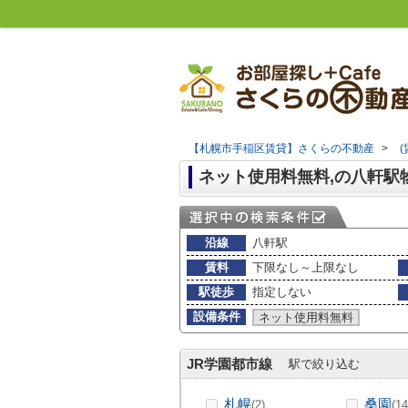
【札幌市手稲区賃貸】さくらの不動産
>
ネット使用料無料,の八軒駅
沿線
八軒駅
賃料
下限なし～上限なし
駅徒歩
指定しない
設備条件
ネット使用料無料
JR学園都市線
駅で絞り込む
札幌
桑園
(2)
(14