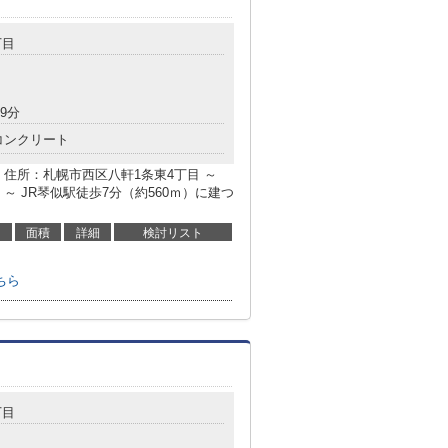
丁目
9分
コンクリート
住所：札幌市西区八軒1条東4丁目 ～
 JR琴似駅徒歩7分（約560ｍ）に建つ
面積
詳細
検討リスト
ちら
丁目