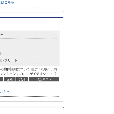
せはこちら
丁目
分
コンクリート
の物件詳細について 住所：札幌市八軒3
ンション」のここがイチオシ～ ～ J...
面積
詳細
検討リスト
こちら