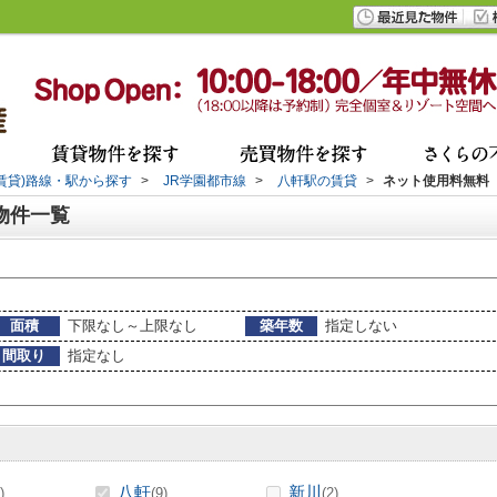
(賃貸)路線・駅から探す
>
JR学園都市線
>
八軒駅の賃貸
>
ネット使用料無料
物件一覧
面積
下限なし～上限なし
築年数
指定しない
間取り
指定なし
八軒
新川
)
(9)
(2)