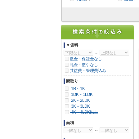
▼賃料
～
敷金・保証金なし
礼金・敷引なし
共益費・管理費込み
間取り
1R～1K
1DK～1LDK
2K～2LDK
3K～3LDK
4K～4LDK以上
面積
～