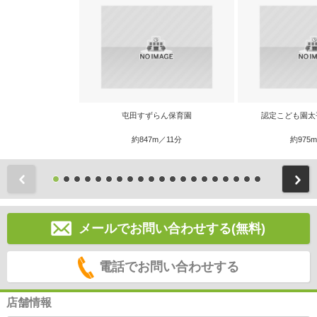
屯田すずらん保育園
認定こども園太
約847m／11分
約975
前
メールでお問い合わせする(無料)
電話でお問い合わせする
店舗情報