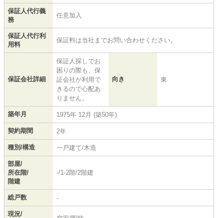
保証人代行義
任意加入
務
保証人代行利
保証料は当社までお問い合わせください。
用料
保証人探しでお
困りの際も、保
保証会社詳細
向き
証会社が利用で
東
きるので心配あ
りません。
築年月
1975年 12月 (築50年)
契約期間
2年
種別/構造
一戸建て/木造
部屋/
所在階/
-/1-2階/2階建
階建
総戸数
-
現況/