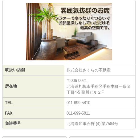
取扱い店舗
株式会社さくらの不動産
〒006-0021
所在地
北海道札幌市手稲区手稲本町一条３
丁目4-5 藤川ビル２F
TEL
011-699-5810
FAX
011-699-5811
免許番号
北海道知事石狩 (4) 第7584号