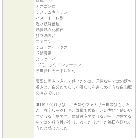
駐車2台可
ガスコンロ
システムキッチン
バス・トイレ別
温水洗浄便座
洗髪洗面化粧台
独立洗面台
エアコン
シューズボックス
収納豊富
光ファイバー
TVモニタ付インターホン
初期費用カード決済可
実際に室内へ入って感じたのは、戸建ならではの落ち
着きと、自分たちらしい暮らしを楽しめそうな自由度
の高さでした。
3LDKの間取りは、ご夫婦やファミリー世帯はもちろ
ん、在宅ワーク用のお部屋を確保したい方にも使いや
すそうな印象です。賃貸住宅でありながら一戸建てな
らではの独立性があり、ゆったりとした毎日を送れそ
うだと感じました。