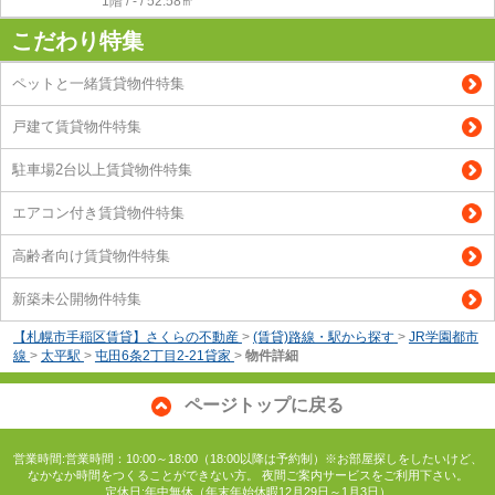
1階 / - / 52.58㎡
こだわり特集
ペットと一緒賃貸物件特集
戸建て賃貸物件特集
駐車場2台以上賃貸物件特集
エアコン付き賃貸物件特集
高齢者向け賃貸物件特集
新築未公開物件特集
【札幌市手稲区賃貸】さくらの不動産
>
(賃貸)路線・駅から探す
>
JR学園都市
線
>
太平駅
>
屯田6条2丁目2-21貸家
>
物件詳細
ページトップに戻る
営業時間:営業時間：10:00～18:00（18:00以降は予約制）※お部屋探しをしたいけど、
なかなか時間をつくることができない方。 夜間ご案内サービスをご利用下さい。
定休日:年中無休（年末年始休暇12月29日～1月3日）