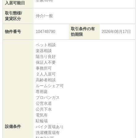
空家/即時
入居可能日
取引態様/
仲介/一般
賃貸区分
取引条件の有
物件番号
104748790
2026年08月17日
効期限
ペット相談
楽器相談
陽当り良好
保証人不要
事務所可
２人入居可
高齢者相談
ルームシェア可
専用庭
プロパンガス
公営水道
公共下水
電気有
駐輪場
設備条件
バイク置場あり
洗濯機置場有