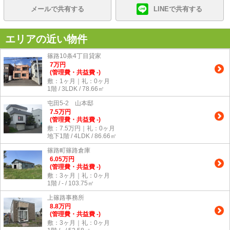
メールで共有する
LINEで共有する
エリアの近い物件
篠路10条4丁目貸家
7
万
円
(管理費・共益費 -)
敷：1ヶ月｜礼：0ヶ月
1階 / 3LDK / 78.66㎡
屯田5-2 山本邸
7.5
万
円
(管理費・共益費 -)
敷：7.5万円｜礼：0ヶ月
地下1階 / 4LDK / 86.66㎡
篠路町篠路倉庫
6.05
万
円
(管理費・共益費 -)
敷：3ヶ月｜礼：0ヶ月
1階 / - / 103.75㎡
上篠路事務所
8.8
万
円
(管理費・共益費 -)
敷：3ヶ月｜礼：0ヶ月