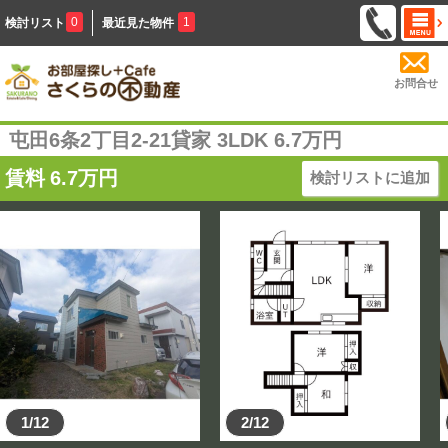
0
1
検討リスト
最近見た物件
お問合せ
屯田6条2丁目2-21貸家 3LDK 6.7万円
賃料
6.7
万円
検討リストに追加
1/12
2/12