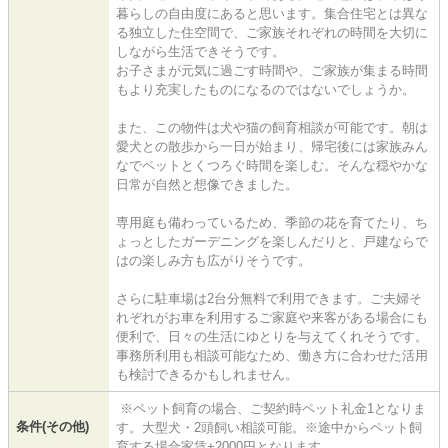
暮らしの自由度にあると思います。集合住宅とは異な
る独立した住空間で、ご家族それぞれの時間を大切に
しながら生活できそうです。
お子さまが元気に過ごす時間や、ご家族が集まる時間
もより充実したものになるのではないでしょうか。
また、この物件は犬や猫の飼育相談が可能です。朝は
愛犬との散歩から一日が始まり、帰宅後には家族みん
なでペットとくつろぐ時間を楽しむ。そんな穏やかな
日常が自然と想像できました。
専用庭も備わっているため、季節の花を育てたり、ち
ょっとしたガーデニングを楽しんだりと、戸建ならで
はの楽しみ方も広がりそうです。
さらに駐車場は2台分無料で利用できます。ご夫婦そ
れぞれがお車を利用するご家庭や来客がある場合にも
便利で、日々の生活にゆとりを与えてくれそうです。
事務所利用も相談可能なため、働き方に合わせた活用
も検討できるかもしれません。
※ペット飼育の場合、ご契約時ペット礼金1となりま
条件(その他)
す。大型犬・2頭飼い相談可能。※途中からペット飼
育する場合家賃+2000円となります。