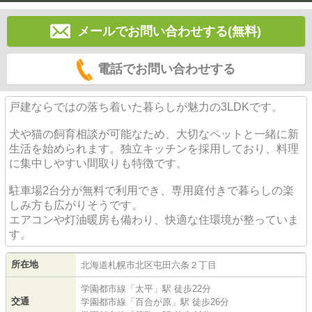
メールでお問い合わせする(無料)
電話でお問い合わせする
戸建ならではの落ち着いた暮らしが魅力の3LDKです。
犬や猫の飼育相談が可能なため、大切なペットと一緒に新
生活を始められます。独立キッチンを採用しており、料理
に集中しやすい間取りも特徴です。
駐車場2台分が無料で利用でき、専用庭付きで暮らしの楽
しみ方も広がりそうです。
エアコンや灯油暖房も備わり、快適な住環境が整っていま
す。
所在地
北海道
札幌市北区
屯田六条
２丁目
学園都市線
「
太平
」駅 徒歩22分
交通
学園都市線
「
百合が原
」駅 徒歩26分