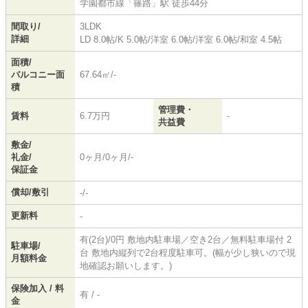
学園都市線
「
篠路
」駅 徒歩44分
間取り/
3LDK
詳細
LD 8.0帖
/
K 5.0帖
/
洋室 6.0帖
/
洋室 6.0帖
/
和室 4.5帖
面積/
バルコニー面
67.64㎡/-
積
管理費・
賃料
6.7万円
-
共益費
敷金/
礼金/
0ヶ月/0ヶ月/-
保証金
償却/敷引
-/-
更新料
-
有(2台)/0円 敷地内駐車場／空き2台／無料駐車場付 2
駐車場/
台 敷地内縦列で2台程度駐車可。(幅が少し狭いので現
月額料金
地確認お願いします。)
保険加入 / 料
有 / -
金