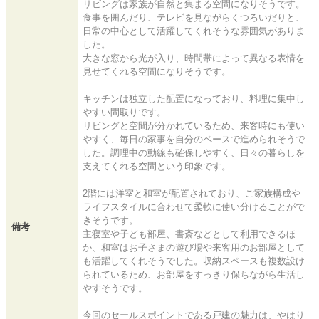
リビングは家族が自然と集まる空間になりそうです。
食事を囲んだり、テレビを見ながらくつろいだりと、
日常の中心として活躍してくれそうな雰囲気がありま
した。
大きな窓から光が入り、時間帯によって異なる表情を
見せてくれる空間になりそうです。
キッチンは独立した配置になっており、料理に集中し
やすい間取りです。
リビングと空間が分かれているため、来客時にも使い
やすく、毎日の家事を自分のペースで進められそうで
した。調理中の動線も確保しやすく、日々の暮らしを
支えてくれる空間という印象です。
2階には洋室と和室が配置されており、ご家族構成や
ライフスタイルに合わせて柔軟に使い分けることがで
きそうです。
備考
主寝室や子ども部屋、書斎などとして利用できるほ
か、和室はお子さまの遊び場や来客用のお部屋として
も活躍してくれそうでした。収納スペースも複数設け
られているため、お部屋をすっきり保ちながら生活し
やすそうです。
今回のセールスポイントである戸建の魅力は、やはり