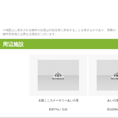
※地図上に表示される物件の位置は付近住所に所在することを表すものであり、実際の
物件所在地とは異なる場合がございます。
周辺施設
太陽こころナーサリーあいの里
あいの
約877m／11分
約1029