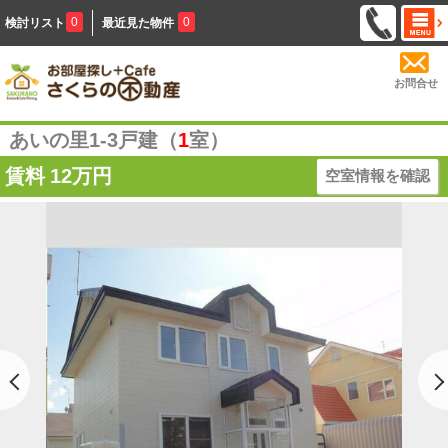
0
0
検討リスト
最近見た物件
お問合せ
あいの里1-3戸建（
1
室）
賃料
12万円
空室情報を確認