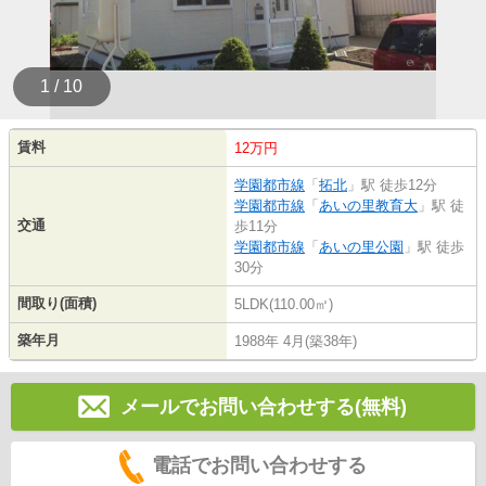
1 / 10
賃料
12万円
学園都市線
「
拓北
」駅 徒歩12分
学園都市線
「
あいの里教育大
」駅 徒
交通
歩11分
学園都市線
「
あいの里公園
」駅 徒歩
30分
間取り(面積)
5LDK(110.00㎡)
築年月
1988年 4月(築38年)
メールでお問い合わせする(無料)
電話でお問い合わせする