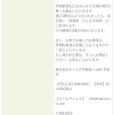
手稲駅改札口を出られて右側の南口1
番へお進みいただきます。
南口1番出口より出られましたら、左
正面に「居酒屋 だんまや水産」が
ご覧頂けます。
その建物の2階が当社になります。
また、お車でお越しのお客様は、
専用駐車場も完備しておりますので
ご安心くださいませ。
もし迷われた際は、すぐにお電話く
ださい。お迎えに上がります。
株式会社さくらの不動産＋cafe 手稲
店
【TEL】011-699-5810／ 【FAX】01
1-699-5811
【メールアドレス】 info@sakura-n
o.com
〒006-0021