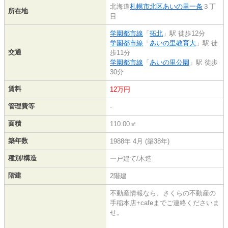
北海道
札幌市北区
あいの里一条
３丁
所在地
目
学園都市線
「
拓北
」駅 徒歩12分
学園都市線
「
あいの里教育大
」駅 徒
交通
歩11分
学園都市線
「
あいの里公園
」駅 徒歩
30分
賃料
12万円
管理費等
-
面積
110.00㎡
築年数
1988年 4月 (築38年)
種別/構造
一戸建て/木造
階建
2階建
不動産情報なら、さくらの不動産の
手稲本店+cafeまでご連絡くださいま
せ。