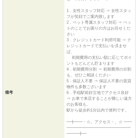
1．女性スタッフ対応 ⇒ 女性スタッ
フが笑顔でご案内致します
2．ペット専属スタッフ対応 ⇒ ペッ
トのことでお困りの方はお任せくだ
さい
3．クレジットカード利用可能 ⇒ ク
レジットカードで支払いを済ませ
ば、
初期費用の支払い額に応じてポイ
ントもどんどん貯まります
4．初期費用分割 ⇒ 初期費用の分割
も、ぜひご相談ください
5．保証人不要 ⇒ 保証人不要の賃貸
物件も多数ございます
備考
6．手稲駅前好立地でアクセス良好
⇒ お車で来店することが難しい遠方
のお客様も、
駅から徒歩約1分以内で便利です。
━╋━━・☆。アクセス・。☆ ━━
━━━━━━━━━━━━━━━━
━━━╋━