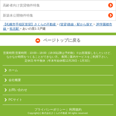
高齢者向け賃貸物件特集
新築未公開物件特集
【札幌市手稲区賃貸】さくらの不動産
>
(賃貸)路線・駅から探す
>
JR学園都市
線
>
拓北駅
>
あいの里1-3戸建
ページトップに戻る
営業時間:営業時間：10:00～18:00（18:00以降は予約制）※お部屋探しをしたいけど、
なかなか時間をつくることができない方。 夜間ご案内サービスをご利用下さい。
定休日:年中無休（年末年始休暇12月29日～1月3日）
ホーム
会社概要
お問い合わせ
PCサイト
プライバシーポリシー
利用規約
｜
Copyright(c) 株式会社さくらの不動産 All rights reserved.