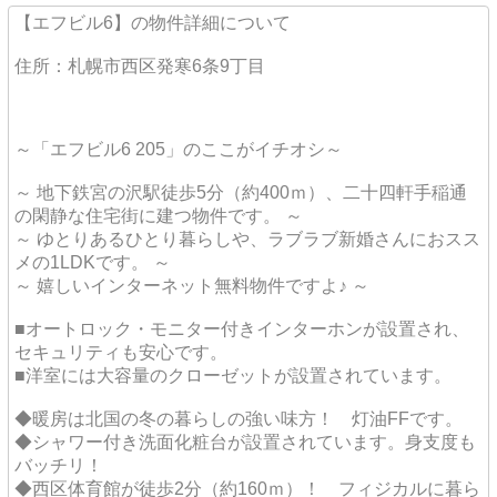
【エフビル6】の物件詳細について
住所：札幌市西区発寒6条9丁目
～「エフビル6 205」のここがイチオシ～
～ 地下鉄宮の沢駅徒歩5分（約400ｍ）、二十四軒手稲通
の閑静な住宅街に建つ物件です。 ～
～ ゆとりあるひとり暮らしや、ラブラブ新婚さんにおスス
メの1LDKです。 ～
～ 嬉しいインターネット無料物件ですよ♪ ～
■オートロック・モニター付きインターホンが設置され、
セキュリティも安心です。
■洋室には大容量のクローゼットが設置されています。
◆暖房は北国の冬の暮らしの強い味方！ 灯油FFです。
◆シャワー付き洗面化粧台が設置されています。身支度も
バッチリ！
◆西区体育館が徒歩2分（約160ｍ）！ フィジカルに暮ら