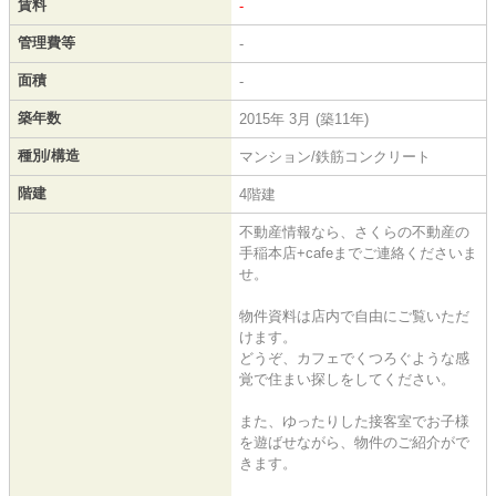
賃料
-
管理費等
-
面積
-
築年数
2015年 3月 (築11年)
種別/構造
マンション/鉄筋コンクリート
階建
4階建
不動産情報なら、さくらの不動産の
手稲本店+cafeまでご連絡くださいま
せ。
物件資料は店内で自由にご覧いただ
けます。
どうぞ、カフェでくつろぐような感
覚で住まい探しをしてください。
また、ゆったりした接客室でお子様
を遊ばせながら、物件のご紹介がで
きます。