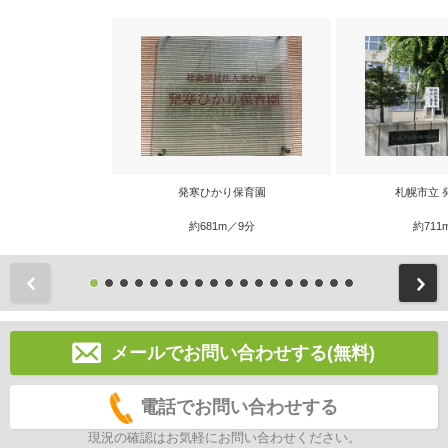
発寒ひかり保育園
札幌市立 
約681m／9分
約711
前
メールでお問い合わせする(無料)
電話でお問い合わせする
現況の確認はお気軽にお問い合わせください。