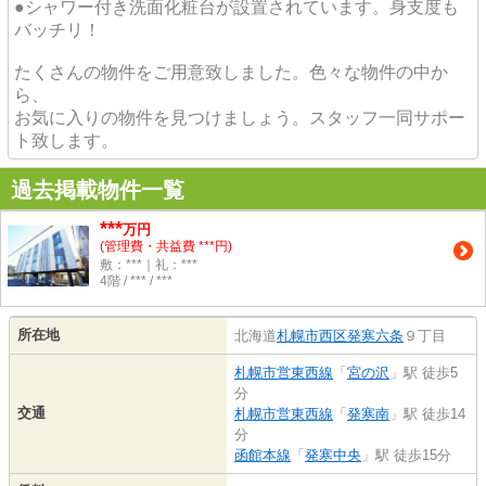
●シャワー付き洗面化粧台が設置されています。身支度も
バッチリ！
たくさんの物件をご用意致しました。色々な物件の中か
ら、
お気に入りの物件を見つけましょう。スタッフ一同サポー
ト致します。
過去掲載物件一覧
***
万円
(管理費・共益費 ***円)
敷：***｜礼：***
4階 / *** / ***
所在地
北海道
札幌市西区
発寒六条
９丁目
札幌市営東西線
「
宮の沢
」駅 徒歩5
分
交通
札幌市営東西線
「
発寒南
」駅 徒歩14
分
函館本線
「
発寒中央
」駅 徒歩15分