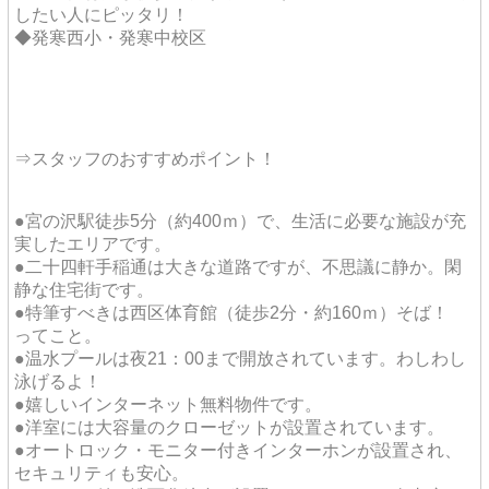
したい人にピッタリ！
◆発寒西小・発寒中校区
⇒スタッフのおすすめポイント！
●宮の沢駅徒歩5分（約400ｍ）で、生活に必要な施設が充
実したエリアです。
●二十四軒手稲通は大きな道路ですが、不思議に静か。閑
静な住宅街です。
●特筆すべきは西区体育館（徒歩2分・約160ｍ）そば！
ってこと。
●温水プールは夜21：00まで開放されています。わしわし
泳げるよ！
●嬉しいインターネット無料物件です。
●洋室には大容量のクローゼットが設置されています。
●オートロック・モニター付きインターホンが設置され、
セキュリティも安心。