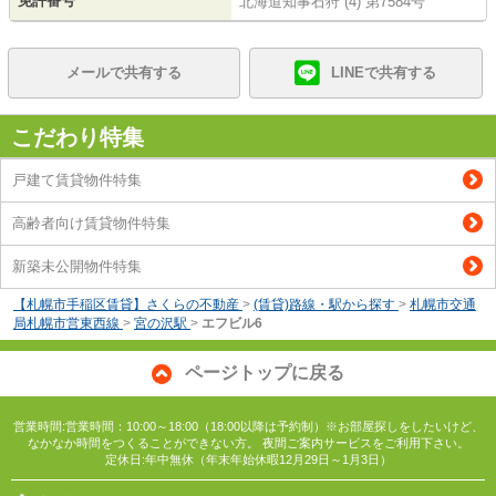
免許番号
北海道知事石狩 (4) 第7584号
メールで共有する
LINEで共有する
こだわり特集
戸建て賃貸物件特集
高齢者向け賃貸物件特集
新築未公開物件特集
【札幌市手稲区賃貸】さくらの不動産
>
(賃貸)路線・駅から探す
>
札幌市交通
局札幌市営東西線
>
宮の沢駅
>
エフビル6
ページトップに戻る
営業時間:営業時間：10:00～18:00（18:00以降は予約制）※お部屋探しをしたいけど、
なかなか時間をつくることができない方。 夜間ご案内サービスをご利用下さい。
定休日:年中無休（年末年始休暇12月29日～1月3日）