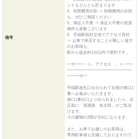
ントもどんどん貯まります
4、初期費用分割 ⇒ 初期費用の分割
も、ぜひご相談ください
5、保証人不要 ⇒ 保証人不要の賃貸
物件も多数ございます
6、手稲駅前好立地でアクセス良好
備考
⇒ お車で来店することが難しい遠方
のお客様も、
駅から徒歩約1分以内で便利です。
━╋━━・☆。アクセス・。☆ ━━
━━━━━━━━━━━━━━━━
━━━╋━
手稲駅改札口を出られて右側の南口1
番へお進みいただきます。
南口1番出口より出られましたら、左
正面に「居酒屋 魚太郎」がご覧頂
けます。
その建物の2階が当社になります。
また、お車でお越しのお客様は、
専用駐車場も完備しておりますので