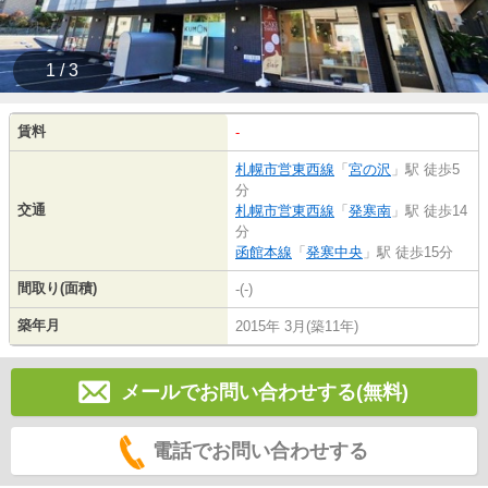
1 / 3
賃料
-
札幌市営東西線
「
宮の沢
」駅 徒歩5
分
交通
札幌市営東西線
「
発寒南
」駅 徒歩14
分
函館本線
「
発寒中央
」駅 徒歩15分
間取り(面積)
-(-)
築年月
2015年 3月(築11年)
メールでお問い合わせする(無料)
電話でお問い合わせする