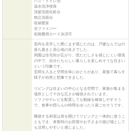
バス・トイレ別
温水洗浄便座
洗髪洗面化粧台
独立洗面台
収納豊富
光ファイバー
初期費用カード決済可
室内を見学した際にまず感じたのは、戸建ならではの
落ち着きと居心地の良さでした。
周囲は住宅街が広がり、慌ただしさを感じにくい環境
の中で、自分たちらしい暮らしを楽しめそうな住まい
という印象です。
玄関を入ると空間全体にゆとりがあり、家族で暮らす
様子が自然と想像できました。
リビングは住まいの中心となる空間で、家族が集まる
場所として十分な広さが確保されています。
ソファやテレビを配置しても動線を確保しやすそう
で、食事や団らんの時間をゆったり過ごせそうです。
隣接する和室は扉を開けてリビングと一体的に使うこ
ともでき、来客時のお部屋やお子さまの遊び場として
も活用しやすいと感じました。