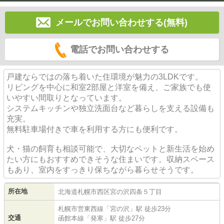
メールでお問い合わせする(無料)
電話でお問い合わせする
戸建ならではの落ち着いた住環境が魅力の3LDKです。
リビングを中心に和室2部屋と洋室を備え、ご家族でも使
いやすい間取りとなっています。
システムキッチンや独立洗面台など暮らしを支える設備も
充実。
無料駐車場付きで車を利用する方にも便利です。
犬・猫の飼育も相談可能で、大切なペットと新生活を始め
たい方にもおすすめできそうな住まいです。収納スペース
もあり、室内をすっきり保ちながら暮らせそうです。
所在地
北海道
札幌市西区
宮の沢四条
５丁目
札幌市営東西線
「
宮の沢
」駅 徒歩23分
交通
函館本線
「
発寒
」駅 徒歩27分