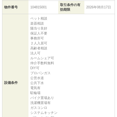
取引条件の有
物件番号
104815001
2026年08月17日
効期限
ペット相談
楽器相談
陽当り良好
保証人不要
事務所可
２人入居可
高齢者相談
法人可
ルームシェア可
仲介手数料無料
DIY可
プロパンガス
公営水道
設備条件
公共下水
電気有
駐輪場
バイク置場あり
洗濯機置場有
ガスコンロ
システムキッチン