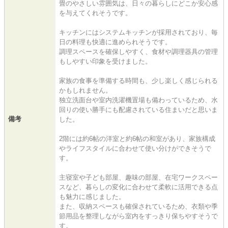
畳のやさしい雰囲気は、日々の暮らしにどこか安心感
を与えてくれそうです。
キッチンにはシステムキッチンが採用されており、毎
日の料理も快適に進められそうです。
調理スペースを確保しやすく、食材や調理器具の管理
もしやすい印象を受けました。
家族の食事を準備する時間も、少し楽しく感じられる
かもしれません。
独立洗面台や室内洗濯機置場も備わっているため、水
回りの使い勝手にも配慮されている住まいだと思いま
備考
した。
2階には約6帖の洋室と約6帖の和室があり、家族構成
やライフスタイルに合わせて使い分けができそうで
す。
主寝室や子ども部屋、趣味の部屋、在宅ワークスペー
スなど、暮らしの変化に合わせて柔軟に活用できる点
も魅力に感じました。
また、収納スペースも確保されているため、衣類や季
節用品を整理しながら室内をすっきり保ちやすそうで
す。