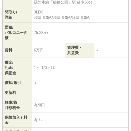
函館本線
「
稲積公園
」駅 徒歩38分
間取り/
3LDK
詳細
和室 6.0帖
/
和室 6.0帖
/
洋室 6.0帖
面積/
バルコニー面
75.32㎡/-
積
管理費・
賃料
6万円
-
共益費
敷金/
礼金/
1ヶ月/0ヶ月/-
保証金
償却/敷引
-/-
更新料
-
駐車場/
有/0円
月額料金
保険加入 / 料
有 / -
金