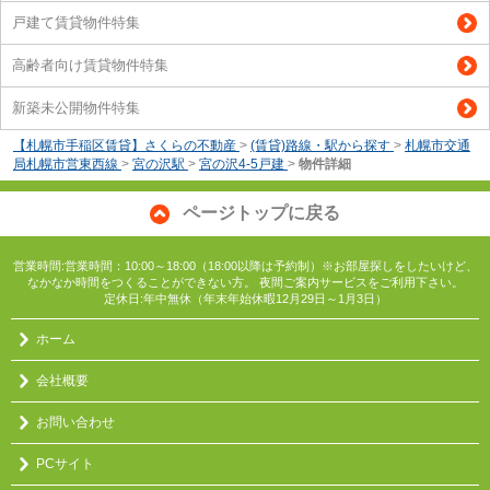
戸建て賃貸物件特集
高齢者向け賃貸物件特集
新築未公開物件特集
【札幌市手稲区賃貸】さくらの不動産
>
(賃貸)路線・駅から探す
>
札幌市交通
局札幌市営東西線
>
宮の沢駅
>
宮の沢4-5戸建
>
物件詳細
ページトップに戻る
営業時間:営業時間：10:00～18:00（18:00以降は予約制）※お部屋探しをしたいけど、
なかなか時間をつくることができない方。 夜間ご案内サービスをご利用下さい。
定休日:年中無休（年末年始休暇12月29日～1月3日）
ホーム
会社概要
お問い合わせ
PCサイト