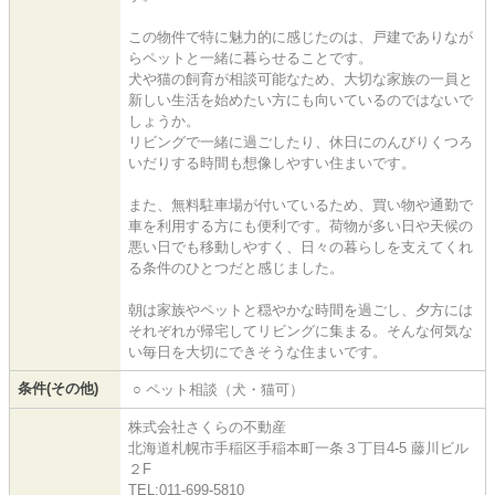
この物件で特に魅力的に感じたのは、戸建でありなが
らペットと一緒に暮らせることです。
犬や猫の飼育が相談可能なため、大切な家族の一員と
新しい生活を始めたい方にも向いているのではないで
しょうか。
リビングで一緒に過ごしたり、休日にのんびりくつろ
いだりする時間も想像しやすい住まいです。
また、無料駐車場が付いているため、買い物や通勤で
車を利用する方にも便利です。荷物が多い日や天候の
悪い日でも移動しやすく、日々の暮らしを支えてくれ
る条件のひとつだと感じました。
朝は家族やペットと穏やかな時間を過ごし、夕方には
それぞれが帰宅してリビングに集まる。そんな何気な
い毎日を大切にできそうな住まいです。
条件(その他)
○ ペット相談（犬・猫可）
株式会社さくらの不動産
北海道札幌市手稲区手稲本町一条３丁目4-5 藤川ビル
２F
TEL:011-699-5810