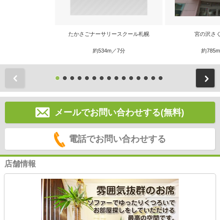
たかさごナーサリースクール札幌
宮の沢さ
約534m／7分
約785
前
メールでお問い合わせする(無料)
電話でお問い合わせする
店舗情報