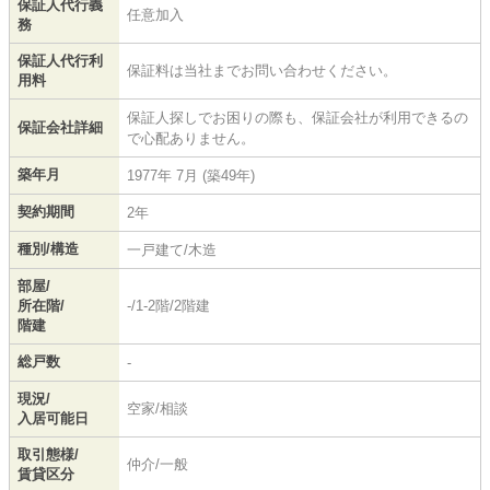
保証人代行義
任意加入
務
保証人代行利
保証料は当社までお問い合わせください。
用料
保証人探しでお困りの際も、保証会社が利用できるの
保証会社詳細
で心配ありません。
築年月
1977年 7月 (築49年)
契約期間
2年
種別/構造
一戸建て/木造
部屋/
所在階/
-/1-2階/2階建
階建
総戸数
-
現況/
空家/相談
入居可能日
取引態様/
仲介/一般
賃貸区分