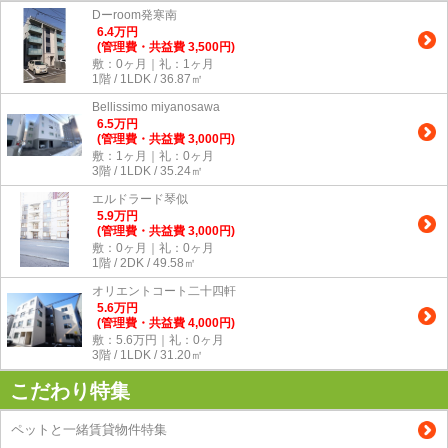
Dーroom発寒南
6.4
万
円
(管理費・共益費 3,500円)
敷：0ヶ月｜礼：1ヶ月
1階 / 1LDK / 36.87㎡
Bellissimo miyanosawa
6.5
万
円
(管理費・共益費 3,000円)
敷：1ヶ月｜礼：0ヶ月
3階 / 1LDK / 35.24㎡
エルドラード琴似
5.9
万
円
(管理費・共益費 3,000円)
敷：0ヶ月｜礼：0ヶ月
1階 / 2DK / 49.58㎡
オリエントコート二十四軒
5.6
万
円
(管理費・共益費 4,000円)
敷：5.6万円｜礼：0ヶ月
3階 / 1LDK / 31.20㎡
こだわり特集
ペットと一緒賃貸物件特集