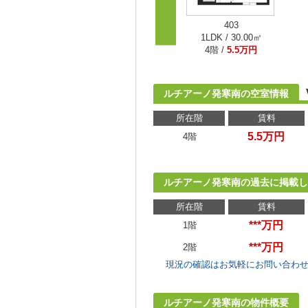
403
1LDK / 30.00㎡
4階 /
5.5万円
ルチアーノ発寒南の空室情報
所在階
賃料
5.5万円
4階
ルチアーノ発寒南の過去に掲載し
所在階
賃料
***万円
1階
***万円
2階
現況の確認はお気軽にお問い合わ
ルチアーノ発寒南の物件概要