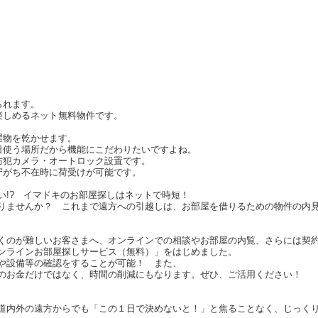
られます。
楽しめるネット無料物件です。
！
濯物を乾かせます。
日使う場所だから機能にこだわりたいですよね。
防犯カメラ・オートロック設置です。
守がち不在時に荷受けが可能です。
い!? イマドキのお部屋探しはネットで時短！
りませんか？ これまで遠方への引越しは、お部屋を借りるための物件の内
くのが難しいお客さまへ、オンラインでの相談やお部屋の内覧、さらには契
ンラインお部屋探しサービス（無料）」をはじめました。
や設備等の確認をすることが可能！ また、
のお金だけではなく、時間の削減にもなります。ぜひ、ご活用ください！
道内外の遠方からでも「この１日で決めないと！」と焦ることなく、じっく