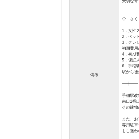
大切なサ
◇ さく
1．女性
2．ペッ
3．クレ
初期費用
4．初期
5．保証
6．手稲
駅から徒
備考
━╋━━
手稲駅改
南口1番
その建物
また、お
専用駐車
もし迷わ