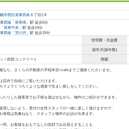
幌市西区
発寒四条
６丁目1-9
東西線
「
発寒南
」駅 徒歩6分
「
発寒中央
」駅 徒歩14分
東西線
「
宮の沢
」駅 徒歩18分
管理費・共益費
築年月(築年数)
ン / 鉄筋コンクリート
階建
報なら、さくらの不動産の手稲本店+cafeまでご連絡くださいませ。
は店内で自由にご覧いただけます。
カフェでくつろぐような感覚で住まい探しをしてください。
ったりした接客室でお子様を遊ばせながら、物件のご紹介ができます。
退屈しないよう、受付の女性スタッフが一緒に楽しく遊びますので、
お母様は気兼ねなく、スタッフと物件のお話が出来ます。
一同、お客様をおもてなしの笑顔でお出迎えすることも