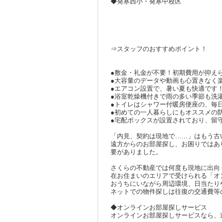
◆発寒西小・発寒中校区
⇒スタッフのおすすめポイント！
●敷金・礼金が不要！初期費用が抑え
●大容量のデータや動画も心置きなく
●エアコン設置で、暑い夏も快適です
●浴室乾燥機付きで雨の多い季節も洗
●トイレはシャワー付暖房便座の、毎
●初めての一人暮らしにもオススメの
●宅配ボックスが設置されており、留
「内見、契約は現地で……」はもう古
遠方からのお部屋探し、お困りではあ
要がありました。
さくらの不動産では何度も現地に出向
在お住まいのエリアで受けられる「オ
おうちにいながら周辺環境、日当たり
ネットでの物件探しは往復の交通費等
◆オンラインお部屋探しサービス
オンラインお部屋探しサービスなら、