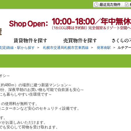
(賃貸)路線・駅から探す
>
札幌市交通局札幌市営東西線
>
発寒南駅
>
ルチア
オシ～
約480ｍ）の場所に建つ新築マンション～
13分、深夜早朝のお買い物も可能で自炊派も安心～
にも暮らしやすい住環境です～
トの使用料が無料です。
モニターホンなど安心のセキュリティ設備です。
す。
ツがお楽しみいただけます。
でも安心して荷物を受け取れます。