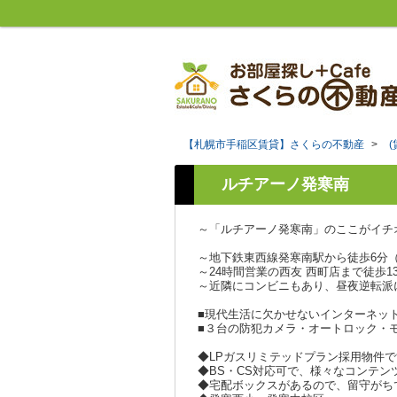
【札幌市手稲区賃貸】さくらの不動産
>
ルチアーノ発寒南
～「ルチアーノ発寒南」のここがイチ
～地下鉄東西線発寒南駅から徒歩6分（
～24時間営業の西友 西町店まで徒歩
～近隣にコンビニもあり、昼夜逆転派
■現代生活に欠かせないインターネッ
■３台の防犯カメラ・オートロック・
◆LPガスリミテッドプラン採用物件で
◆BS・CS対応可で、様々なコンテン
◆宅配ボックスがあるので、留守がち