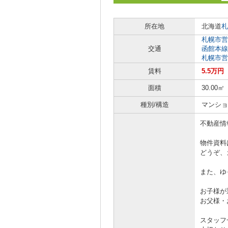
所在地
北海道
札
札幌市営
交通
函館本線
札幌市営
賃料
5.5万円
面積
30.00㎡
種別/構造
マンショ
不動産情
物件資料
どうぞ、
また、ゆ
お子様が
お父様・
スタッフ