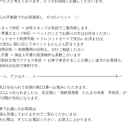
ービスと考えております。どうぞお気軽にお越しくださいませ。
らの不動産でのお部屋探し 6つのメリット ◇
スタッフ対応 ⇒ 女性スタッフが笑顔でご案内致します
ト専属スタッフ対応 ⇒ ペットのことでお困りの方はお任せください
ジットカード利用可能 ⇒ クレジットカードで支払いを済ませば、
の支払い額に応じてポイントもどんどん貯まります
費用分割 ⇒ 初期費用の分割も、ぜひご相談ください
人不要 ⇒ 保証人不要の賃貸物件も多数ございます
駅前好立地でアクセス良好 ⇒ お車で来店することが難しい遠方のお客様も、
歩約1分以内で便利です。
・☆。アクセス・。☆ ━━━━━━━━━━━━━━━━━━━━━╋━
札口を出られて右側の南口1番へお進みいただきます。
出口より出られましたら、左正面に「海鮮居酒屋 だんまや水産 手稲店」が
の2階が当社になります。
車でお越しのお客様は、
場も完備しておりますのでご安心くださいませ。
れた際は、すぐにお電話ください。お迎えに上がります。