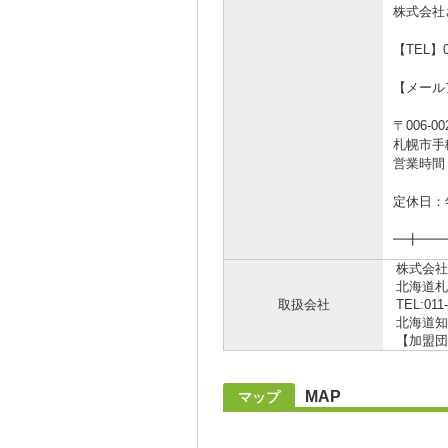
株式会社
【TEL】01
【メールアド
〒006-00
札幌市手
営業時間
定休日：年
━╋━━
株式会社
北海道札
取扱会社
TEL:011
北海道知事
【加盟団
MAP
マップ