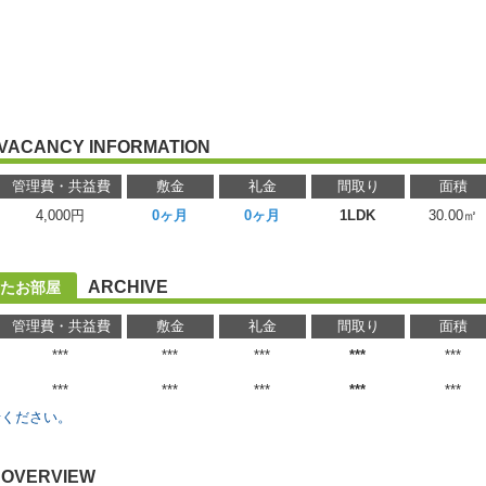
VACANCY INFORMATION
管理費・共益費
敷金
礼金
間取り
面積
4,000円
0ヶ月
0ヶ月
1LDK
30.00㎡
ARCHIVE
たお部屋
管理費・共益費
敷金
礼金
間取り
面積
***
***
***
***
***
***
***
***
***
***
せください。
OVERVIEW