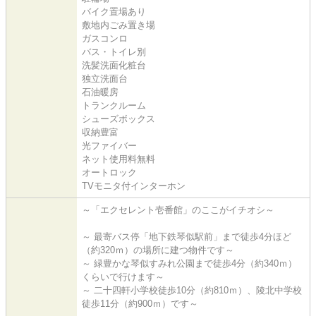
バイク置場あり
敷地内ごみ置き場
ガスコンロ
バス・トイレ別
洗髪洗面化粧台
独立洗面台
石油暖房
トランクルーム
シューズボックス
収納豊富
光ファイバー
ネット使用料無料
オートロック
TVモニタ付インターホン
～「エクセレント壱番館」のここがイチオシ～
～ 最寄バス停「地下鉄琴似駅前」まで徒歩4分ほど
（約320ｍ）の場所に建つ物件です～
～ 緑豊かな琴似すみれ公園まで徒歩4分（約340ｍ）
くらいで行けます～
～ 二十四軒小学校徒歩10分（約810ｍ）、陵北中学校
徒歩11分（約900ｍ）です～