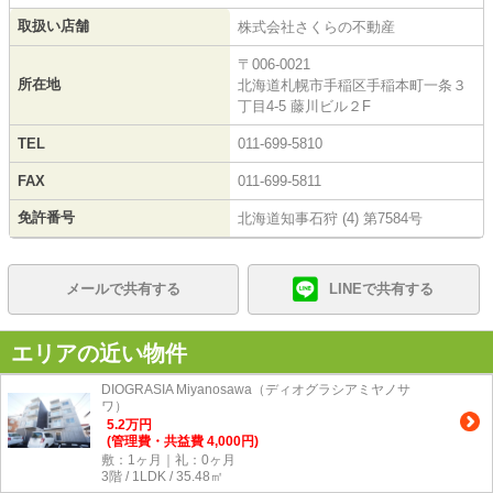
取扱い店舗
株式会社さくらの不動産
〒006-0021
所在地
北海道札幌市手稲区手稲本町一条３
丁目4-5 藤川ビル２F
TEL
011-699-5810
FAX
011-699-5811
免許番号
北海道知事石狩 (4) 第7584号
メールで共有する
LINEで共有する
エリアの近い物件
DIOGRASIA Miyanosawa（ディオグラシアミヤノサ
ワ）
5.2
万
円
(管理費・共益費 4,000円)
敷：1ヶ月｜礼：0ヶ月
3階 / 1LDK / 35.48㎡