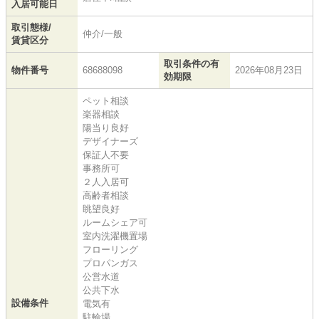
入居可能日
取引態様/
仲介/一般
賃貸区分
取引条件の有
物件番号
68688098
2026年08月23日
効期限
ペット相談
楽器相談
陽当り良好
デザイナーズ
保証人不要
事務所可
２人入居可
高齢者相談
眺望良好
ルームシェア可
室内洗濯機置場
フローリング
プロパンガス
公営水道
公共下水
設備条件
電気有
駐輪場