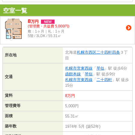
空室一覧
8
万
円
NEW
(管理費・共益費 5,000円)
敷：1ヶ月｜礼：1ヶ月
5階 / 3LDK / 55.31㎡
北海道
札幌市西区
二十四軒四条
３丁
所在地
目
札幌市営東西線
「
琴似
」駅 徒歩6分
函館本線
「
琴似
」駅 徒歩9分
交通
札幌市営東西線
「
二十四軒
」駅 徒歩
15分
賃料
8万円
管理費等
5,000円
面積
55.31㎡
築年数
1974年 5月 (築52年)