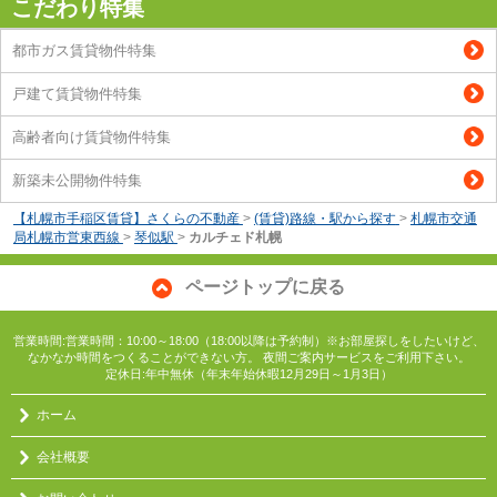
こだわり特集
都市ガス賃貸物件特集
戸建て賃貸物件特集
高齢者向け賃貸物件特集
新築未公開物件特集
【札幌市手稲区賃貸】さくらの不動産
>
(賃貸)路線・駅から探す
>
札幌市交通
局札幌市営東西線
>
琴似駅
>
カルチェド札幌
ページトップに戻る
営業時間:営業時間：10:00～18:00（18:00以降は予約制）※お部屋探しをしたいけど、
なかなか時間をつくることができない方。 夜間ご案内サービスをご利用下さい。
定休日:年中無休（年末年始休暇12月29日～1月3日）
ホーム
会社概要