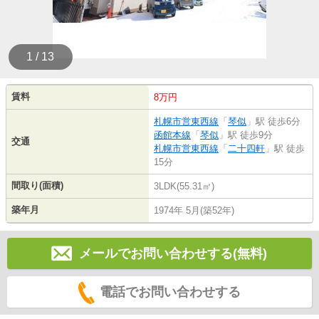
1 / 13
賃料
8万円
札幌市営東西線
「
琴似
」駅 徒歩6分
函館本線
「
琴似
」駅 徒歩9分
交通
札幌市営東西線
「
二十四軒
」駅 徒歩
15分
間取り(面積)
3LDK(55.31㎡)
築年月
1974年 5月(築52年)
メールでお問い合わせする(無料)
電話でお問い合わせする