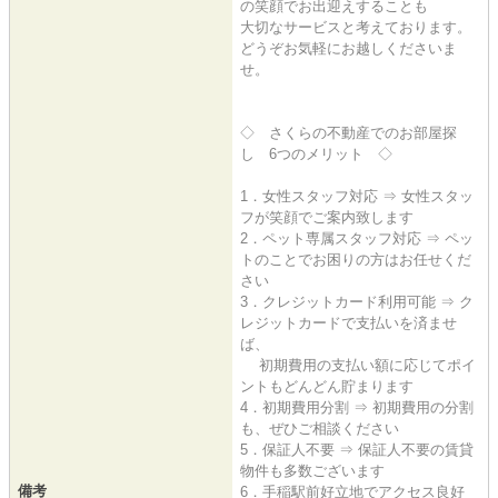
の笑顔でお出迎えすることも
大切なサービスと考えております。
どうぞお気軽にお越しくださいま
せ。
◇ さくらの不動産でのお部屋探
し 6つのメリット ◇
1．女性スタッフ対応 ⇒ 女性スタッ
フが笑顔でご案内致します
2．ペット専属スタッフ対応 ⇒ ペッ
トのことでお困りの方はお任せくだ
さい
3．クレジットカード利用可能 ⇒ ク
レジットカードで支払いを済ませ
ば、
初期費用の支払い額に応じてポイ
ントもどんどん貯まります
4．初期費用分割 ⇒ 初期費用の分割
も、ぜひご相談ください
5．保証人不要 ⇒ 保証人不要の賃貸
物件も多数ございます
備考
6．手稲駅前好立地でアクセス良好