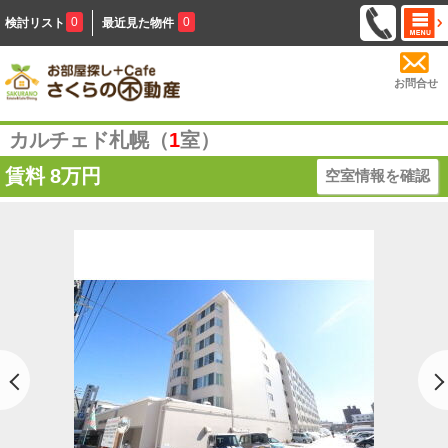
0
0
検討リスト
最近見た物件
お問合せ
カルチェド札幌（
1
室）
賃料
8万円
空室情報を確認