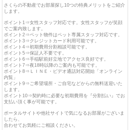
さくらの不動産でお部屋探し10つの特典メリットをご紹介
します。
ポイント1⇒女性スタッフ対応です。女性スタッフが笑顔
でご案内致します。
ポイント2⇒ペット物件はペット専属スタッフ対応です。
ポイント3⇒クレジットカード利用可能です。
ポイント4⇒初期費用分割相談可能です。
ポイント5⇒保証人不要です。
ポイント6⇒手稲駅前好立地でアクセス良好です。
ポイント7⇒夜18時以降のご案内も可能です。
ポイント8⇒ＬＩＮＥ・ビデオ通話対応開始「オンライン
内覧」
ポイント9⇒ご希望場所・ご自宅などからの無料送迎いた
します。
ポイント10⇒契約時に必要な初期費用を『分割払い』でお
支払い頂く事が可能です。
ポータルサイトや他社サイトで気になるお部屋がございま
したら、
合わせてお気軽にご相談ください。