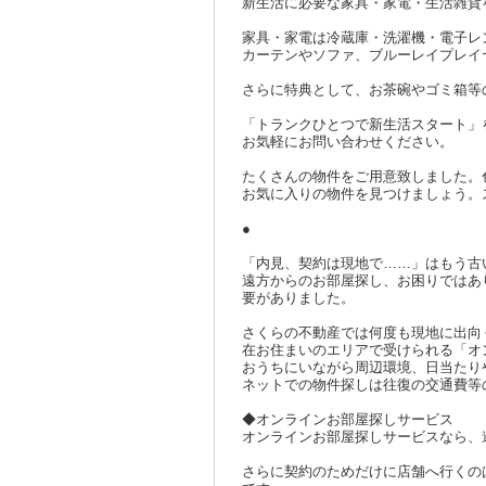
新生活に必要な家具・家電・生活雑貨
家具・家電は冷蔵庫・洗濯機・電子レ
カーテンやソファ、ブルーレイプレイ
さらに特典として、お茶碗やゴミ箱等
「トランクひとつで新生活スタート」
お気軽にお問い合わせください。
たくさんの物件をご用意致しました。
お気に入りの物件を見つけましょう。
●
「内見、契約は現地で……」はもう古
遠方からのお部屋探し、お困りではあ
要がありました。
さくらの不動産では何度も現地に出向
在お住まいのエリアで受けられる「オ
おうちにいながら周辺環境、日当たり
ネットでの物件探しは往復の交通費等
◆オンラインお部屋探しサービス
オンラインお部屋探しサービスなら、
さらに契約のためだけに店舗へ行くの