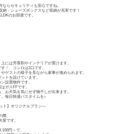
件ならセキュリティも安心ですね。
収納・シューズボックスなど収納が充実です！
LDKのお部屋です。
。上には芳香剤やインテリアが置けます。
です！ コンロは2口です。
トやゲストの様子を見ながら家事が進められます。
ゼットを設けています。
コン設置物件です。
はガスFFです。
れ、お天気を気にせず物干しが出来ます。
す。毎日快適バスタイムを♪
セット】オリジナルプラン―
の際、
大変です。
100円～で、