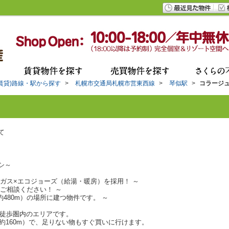
(賃貸)路線・駅から探す
>
札幌市交通局札幌市営東西線
>
琴似駅
>
コラージ
て
シ～
ガス×エコジョーズ（給湯・暖房）を採用！ ～
ご相談ください！ ～
480m）の場所に建つ物件です。 ～
）も徒歩圏内のエリアです。
約160m）で、足りない物もすぐ買いに行けます。