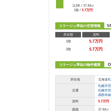
-
1LDK / 37.84㎡
1階 /
5.7万円
V
コラージュ琴似の空室情報
所在階
賃料
5.7万円
1階
5.7万円
2階
O
コラージュ琴似の物件概要
所在地
北海道
札
札幌市営
交通
札幌市営
函館本線
賃料
5.7万円
面積
37.84㎡