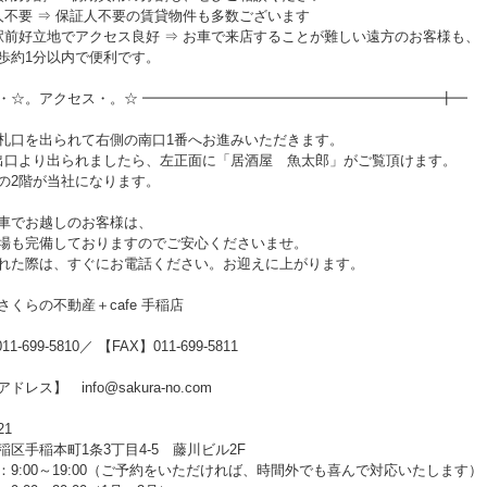
人不要 ⇒ 保証人不要の賃貸物件も多数ございます
駅前好立地でアクセス良好 ⇒ お車で来店することが難しい遠方のお客様も、
歩約1分以内で便利です。
・☆。アクセス・。☆ ━━━━━━━━━━━━━━━━━━━━━╋━
札口を出られて右側の南口1番へお進みいただきます。
出口より出られましたら、左正面に「居酒屋 魚太郎」がご覧頂けます。
の2階が当社になります。
車でお越しのお客様は、
場も完備しておりますのでご安心くださいませ。
れた際は、すぐにお電話ください。お迎えに上がります。
さくらの不動産＋cafe 手稲店
1-699-5810／ 【FAX】011-699-5811
レス】 info@sakura-no.com
21
稲区手稲本町1条3丁目4-5 藤川ビル2F
：9:00～19:00（ご予約をいただければ、時間外でも喜んで対応いたします）