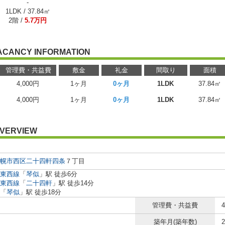
-
1LDK / 37.84㎡
2階 /
5.7万円
ACANCY INFORMATION
管理費・共益費
敷金
礼金
間取り
面積
4,000円
1ヶ月
0ヶ月
1LDK
37.84㎡
4,000円
1ヶ月
0ヶ月
1LDK
37.84㎡
VERVIEW
幌市西区
二十四軒四条
７丁目
東西線
「
琴似
」駅 徒歩6分
東西線
「
二十四軒
」駅 徒歩14分
「
琴似
」駅 徒歩18分
管理費・共益費
築年月(築年数)