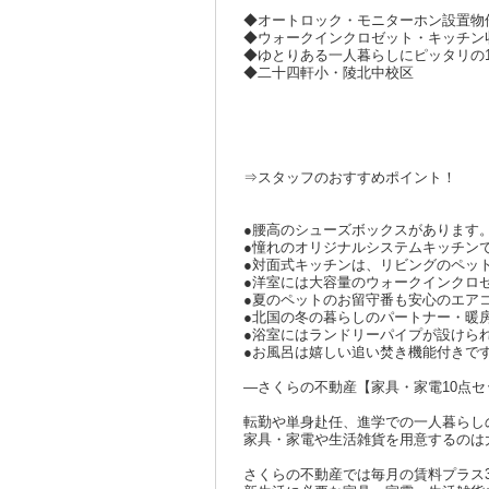
◆オートロック・モニターホン設置物
◆ウォークインクロゼット・キッチン
◆ゆとりある一人暮らしにピッタリの1
◆二十四軒小・陵北中校区
⇒スタッフのおすすめポイント！
●腰高のシューズボックスがあります
●憧れのオリジナルシステムキッチン
●対面式キッチンは、リビングのペッ
●洋室には大容量のウォークインクロ
●夏のペットのお留守番も安心のエア
●北国の冬の暮らしのパートナー・暖房
●浴室にはランドリーパイプが設けら
●お風呂は嬉しい追い焚き機能付きで
―さくらの不動産【家具・家電10点
転勤や単身赴任、進学での一人暮らし
家具・家電や生活雑貨を用意するのは
さくらの不動産では毎月の賃料プラス3,