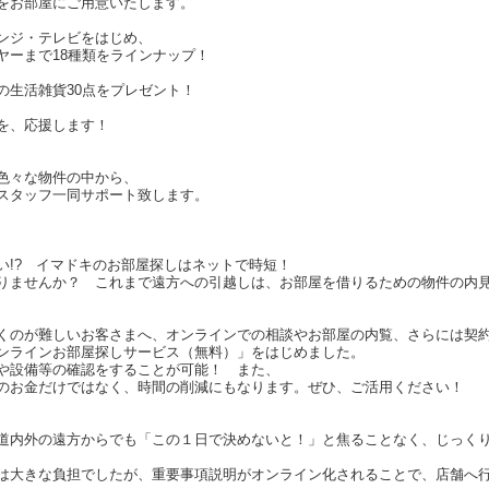
をお部屋にご用意いたします。
ンジ・テレビをはじめ、
ヤーまで18種類をラインナップ！
の生活雑貨30点をプレゼント！
を、応援します！
色々な物件の中から、
スタッフ一同サポート致します。
い!? イマドキのお部屋探しはネットで時短！
りませんか？ これまで遠方への引越しは、お部屋を借りるための物件の内
くのが難しいお客さまへ、オンラインでの相談やお部屋の内覧、さらには契
ンラインお部屋探しサービス（無料）」をはじめました。
や設備等の確認をすることが可能！ また、
のお金だけではなく、時間の削減にもなります。ぜひ、ご活用ください！
道内外の遠方からでも「この１日で決めないと！」と焦ることなく、じっく
は大きな負担でしたが、重要事項説明がオンライン化されることで、店舗へ