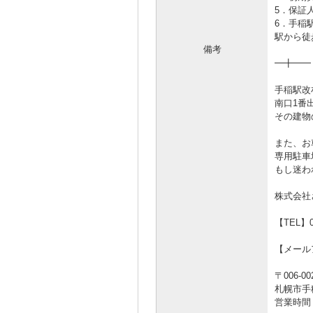
5．保証
6．手稲
駅から徒
備考
━╋━━
手稲駅改
南口1番
その建物
また、お
専用駐車
もし迷わ
株式会社
【TEL】01
【メールアド
〒006-00
札幌市手
営業時間