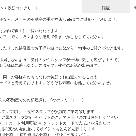
ン / 鉄筋コンクリート
階建
報なら、さくらの不動産の手稲本店+cafeまでご連絡くださいませ。
は店内で自由にご覧いただけます。
カフェでくつろぐような感覚で住まい探しをしてください。
ったりした接客室でお子様を遊ばせながら、物件のご紹介ができます。
退屈しないよう、受付の女性スタッフが一緒に楽しく遊びますので、
お母様は気兼ねなく、スタッフと物件のお話が出来ます。
一同、お客様をおもてなしの笑顔でお出迎えすることも
ービスと考えております。どうぞお気軽にお越しくださいませ。
らの不動産でのお部屋探し 6つのメリット ◇
スタッフ対応 ⇒ 女性スタッフが笑顔でご案内致します
ト専属スタッフ対応 ⇒ ペットのことでお困りの方はお任せください
ジットカード利用可能 ⇒ クレジットカードで支払いを済ませば、
の支払い額に応じてポイントもどんどん貯まります
費用分割 ⇒ 初期費用の分割も、ぜひご相談ください