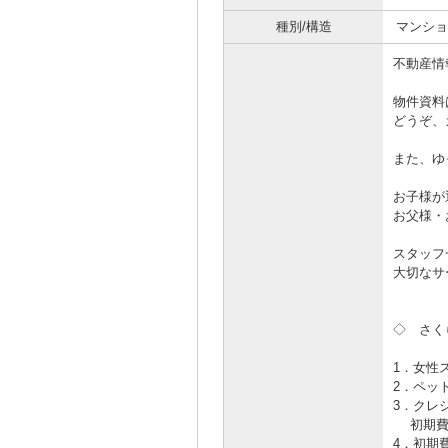
種別/構造
マンショ
不動産情
物件資料
どうぞ、
また、ゆ
お子様が
お父様・
スタッフ
大切なサ
◇ さく
1．女性
2．ペッ
3．クレ
初期費用
4．初期