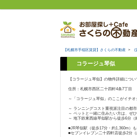
【札幌市手稲区賃貸】さくらの不動産
>
コラージュ琴似
【コラージュ琴似】の物件詳細につい
住所：札幌市西区二十四軒4条7丁目
～「コラージュ琴似」のここがイチオ
～ ランニングコスト重視派注目の都市
～ ペットと一緒に住みたい方は、ぜひ
～ 地下鉄東西線琴似駅から徒歩6分（約
■JR琴似駅（徒歩17分・約1,360m
■セブンイレブン二十四軒店徒歩2分（