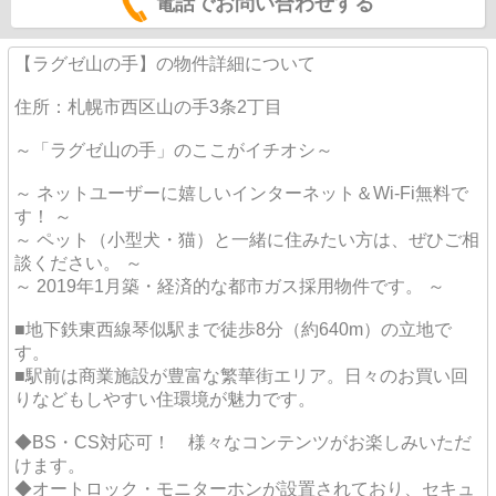
電話でお問い合わせする
【ラグゼ山の手】の物件詳細について
住所：札幌市西区山の手3条2丁目
～「ラグゼ山の手」のここがイチオシ～
～ ネットユーザーに嬉しいインターネット＆Wi-Fi無料で
す！ ～
～ ペット（小型犬・猫）と一緒に住みたい方は、ぜひご相
談ください。 ～
～ 2019年1月築・経済的な都市ガス採用物件です。 ～
■地下鉄東西線琴似駅まで徒歩8分（約640m）の立地で
す。
■駅前は商業施設が豊富な繁華街エリア。日々のお買い回
りなどもしやすい住環境が魅力です。
◆BS・CS対応可！ 様々なコンテンツがお楽しみいただ
けます。
◆オートロック・モニターホンが設置されており、セキュ