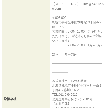
【メールアドレス】 info@sakura-n
o.com
〒006-0021
札幌市手稲区手稲本町1条3丁目4-5
藤川ビル2F
営業時間：9:00～19:00（ご予約をい
ただければ、時間外でも喜んで対応
いたします）
9:00～20:00（1月～3月）
定休日：年中無休
━╋━━━━━━━━━━━━━━
━━━━━━━━━━━━━━━━
━━━╋━
株式会社さくらの不動産
北海道札幌市手稲区手稲本町一条３
丁目4-5 藤川ビル２F
TEL:011-699-5810
取扱会社
北海道知事石狩 (4) 第7584号
【加盟団体】