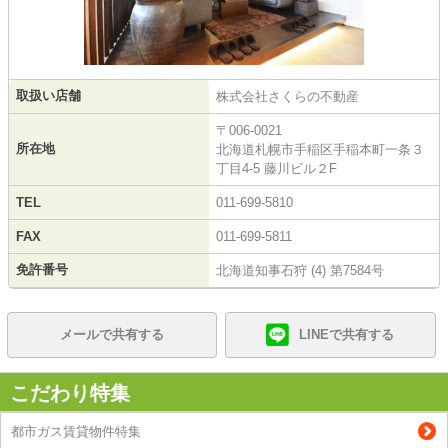
取扱い店舗
株式会社さくらの不動産
〒006-0021
所在地
北海道札幌市手稲区手稲本町一条３
丁目4-5 藤川ビル２F
TEL
011-699-5810
FAX
011-699-5811
免許番号
北海道知事石狩 (4) 第7584号
メールで共有する
LINEで共有する
こだわり特集
都市ガス賃貸物件特集