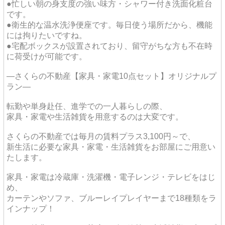
●忙しい朝の身支度の強い味方・シャワー付き洗面化粧台
です。
●衛生的な温水洗浄便座です。毎日使う場所だから、機能
には拘りたいですね。
●宅配ボックスが設置されており、留守がちな方も不在時
に荷受けが可能です。
―さくらの不動産【家具・家電10点セット】オリジナルプ
ラン―
転勤や単身赴任、進学での一人暮らしの際、
家具・家電や生活雑貨を用意するのは大変です。
さくらの不動産では毎月の賃料プラス3,100円～で、
新生活に必要な家具・家電・生活雑貨をお部屋にご用意い
たします。
家具・家電は冷蔵庫・洗濯機・電子レンジ・テレビをはじ
め、
カーテンやソファ、ブルーレイプレイヤーまで18種類をラ
インナップ！