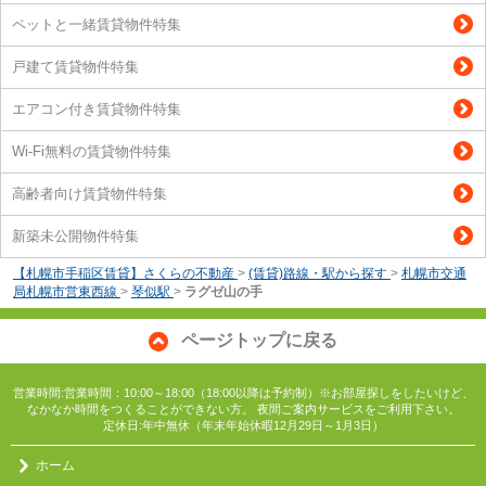
ペットと一緒賃貸物件特集
戸建て賃貸物件特集
エアコン付き賃貸物件特集
Wi-Fi無料の賃貸物件特集
高齢者向け賃貸物件特集
新築未公開物件特集
【札幌市手稲区賃貸】さくらの不動産
>
(賃貸)路線・駅から探す
>
札幌市交通
局札幌市営東西線
>
琴似駅
>
ラグゼ山の手
ページトップに戻る
営業時間:営業時間：10:00～18:00（18:00以降は予約制）※お部屋探しをしたいけど、
なかなか時間をつくることができない方。 夜間ご案内サービスをご利用下さい。
定休日:年中無休（年末年始休暇12月29日～1月3日）
ホーム