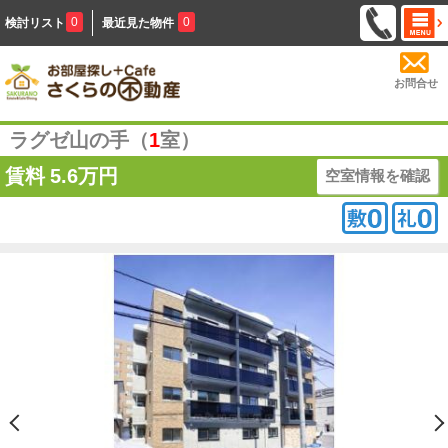
0
0
検討リスト
最近見た物件
お問合せ
ラグゼ山の手（
1
室）
賃料
5.6万円
空室情報を確認