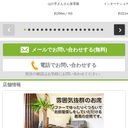
山の手さんさん保育園
インターナショ
約256m／4分
約311
前
メールでお問い合わせする(無料)
電話でお問い合わせする
現況の確認はお気軽にお問い合わせください。
店舗情報