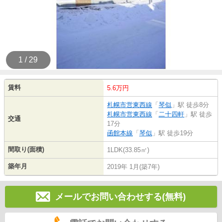
1 / 29
賃料
5.6万円
札幌市営東西線
「
琴似
」駅 徒歩8分
札幌市営東西線
「
二十四軒
」駅 徒歩
交通
17分
函館本線
「
琴似
」駅 徒歩19分
間取り(面積)
1LDK(33.85㎡)
築年月
2019年 1月(築7年)
メールでお問い合わせする(無料)