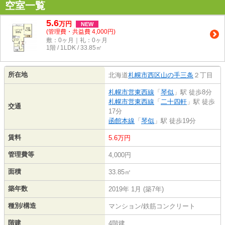
空室一覧
5.6
万
円
NEW
(管理費・共益費 4,000円)
敷：0ヶ月｜礼：0ヶ月
1階 / 1LDK / 33.85㎡
所在地
北海道
札幌市西区
山の手三条
２丁目
札幌市営東西線
「
琴似
」駅 徒歩8分
札幌市営東西線
「
二十四軒
」駅 徒歩
交通
17分
函館本線
「
琴似
」駅 徒歩19分
賃料
5.6万円
管理費等
4,000円
面積
33.85㎡
築年数
2019年 1月 (築7年)
種別/構造
マンション/鉄筋コンクリート
階建
4階建