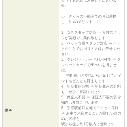
どうぞお気軽にお越しくださいま
せ。
◇ さくらの不動産でのお部屋探
し 6つのメリット ◇
1、女性スタッフ対応 ⇒ 女性スタッ
フが笑顔でご案内致します
2、ペット専属スタッフ対応 ⇒ ペッ
トのことでお困りの方はお任せくだ
さい
3、クレジットカード利用可能 ⇒ ク
レジットカードで支払いを済ませ
ば、
初期費用の支払い額に応じてポイ
ントもどんどん貯まります
4、初期費用分割 ⇒ 初期費用の分割
も、ぜひご相談ください
5、保証人不要 ⇒ 保証人不要の賃貸
物件も多数ございます
6、手稲駅前好立地でアクセス良好
備考
⇒ お車で来店することが難しい遠方
のお客様も、
駅から徒歩約1分以内で便利です。