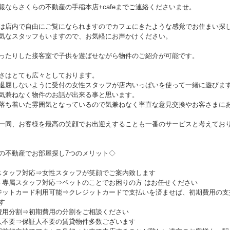
報ならさくらの不動産の手稲本店+cafeまでご連絡くださいませ。
は店内で自由にご覧になられますのでカフェにきたような感覚でお住まい探
気なスタッフもいますので、お気軽にお声かけください。
ったりした接客室で子供を遊ばせながら物件のご紹介が可能です。
さはとても広々としております。
退屈しないように受付の女性スタッフが店内いっぱいを使って一緒に遊びま
気兼ねなく物件のお話が出来る事と思います。
落ち着いた雰囲気となっているので気兼ねなく率直な意見交換やお客さまに
一同、お客様を最高の笑顔でお出迎えすることも一番のサービスと考えてお
の不動産でお部屋探し7つのメリット◇
スタッフ対応⇒女性スタッフが笑顔でご案内致します
ト専属スタッフ対応⇒ペットのことでお困りの方 はお任せください
ジットカード利用可能⇒クレジットカードで支払いを済ませば、初期費用の支
す
費用分割⇒初期費用の分割をご相談ください
人不要⇒保証人不要の賃貸物件多数ございます