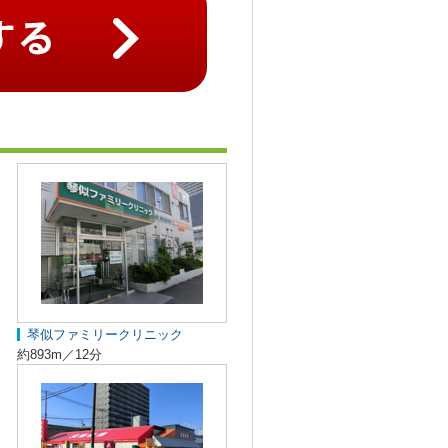
琴似ファミリークリニック
約893m／12分