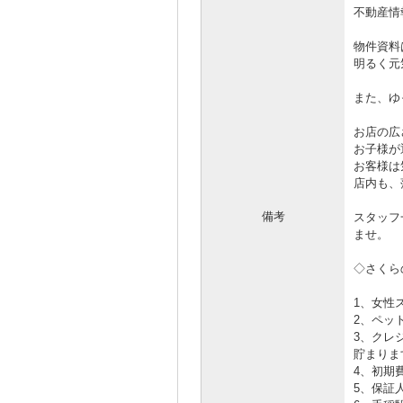
不動産情
物件資料
明るく元
また、ゆ
お店の広
お子様が
お客様は
店内も、
備考
スタッフ
ませ。
◇さくら
1、女性
2、ペッ
3、クレ
貯まりま
4、初期
5、保証