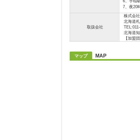
6、手稲
7、夜2
株式会社
北海道札
取扱会社
TEL:011
北海道知事
【加盟団
MAP
マップ