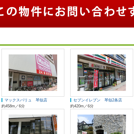
マックスバリュ 琴似店
セブンイレブン 琴似2条店
約458m／6分
約420m／6分