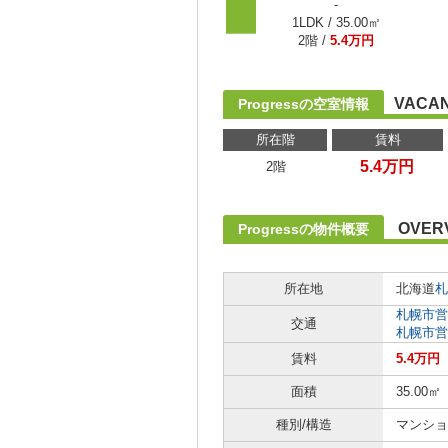
-
1LDK / 35.00㎡
2階 /
5.4万円
VACAN
Progressの空室情報
所在階
賃料
5.4万円
2階
OVER
Progressの物件概要
所在地
北海道
札
札幌市営
交通
札幌市営
賃料
5.4万円
面積
35.00㎡
種別/構造
マンショ