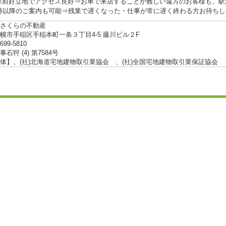
駅前好立地でアクセス良好⇒お車で来店することが難しい遠方のお客様も、駅
0時以降のご案内も可能⇒残業で遅くなった・仕事が常に遅く終わる方お待ち
さくらの不動産
幌市手稲区手稲本町一条３丁目4-5 藤川ビル２F
-699-5810
石狩 (4) 第7584号
体】、(社)北海道宅地建物取引業協会 、(社)全国宅地建物取引業保証協会