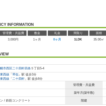
CY INFORMATION
管理費・共益費
敷金
礼金
間取り
面積
3,000円
1ヶ月
0ヶ月
1LDK
35.00㎡
VIEW
幌市西区
二十四軒四条
５丁目5-4
東西線
「
琴似
」駅 徒歩3分
東西線
「
二十四軒
」駅 徒歩8分
管理費・共益費
築年月(築年数)
ン / 鉄筋コンクリート
階建