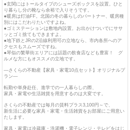
●玄関にはトールタイプのシューズボックスを設置。ひと
り暮らし分の靴なら余裕で入りそうです。
●暖房は灯油FF。北国の冬の暮らしのパートナー、暖房種
別にはこだわりたいですよね。
●ゴミステーションは敷地内設置。お出かけついでにササ
ッとゴミ捨てもできますよ。
●地下鉄とJRの2沿線利用可の立地なら、市内各所へのア
クセスもスムーズですね。
●琴似の繁華街エリアには話題の飲食店なども豊富！ グ
ルメな方にもオススメの立地です。
―さくらの不動産【家具・家電10点セット】オリジナルプ
ラン―
転勤や単身赴任、進学での一人暮らしの際、
家具・家電や生活雑貨を用意するのは大変です。
さくらの不動産では毎月の賃料プラス3,100円～で、
新生活に必要な家具・家電・生活雑貨をお部屋にご用意い
たします。
家具・家電は冷蔵庫・洗濯機・電子レンジ・テレビをはじ