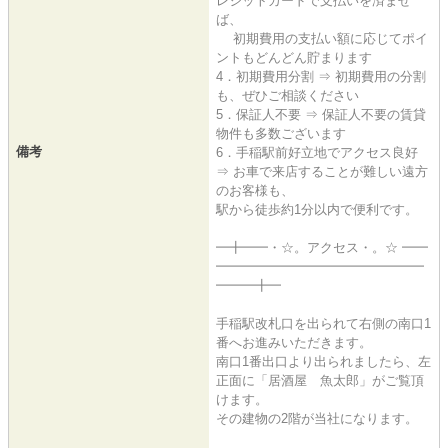
レジットカードで支払いを済ませ
ば、
初期費用の支払い額に応じてポイ
ントもどんどん貯まります
4．初期費用分割 ⇒ 初期費用の分割
も、ぜひご相談ください
5．保証人不要 ⇒ 保証人不要の賃貸
物件も多数ございます
備考
6．手稲駅前好立地でアクセス良好
⇒ お車で来店することが難しい遠方
のお客様も、
駅から徒歩約1分以内で便利です。
━╋━━・☆。アクセス・。☆ ━━
━━━━━━━━━━━━━━━━
━━━╋━
手稲駅改札口を出られて右側の南口1
番へお進みいただきます。
南口1番出口より出られましたら、左
正面に「居酒屋 魚太郎」がご覧頂
けます。
その建物の2階が当社になります。