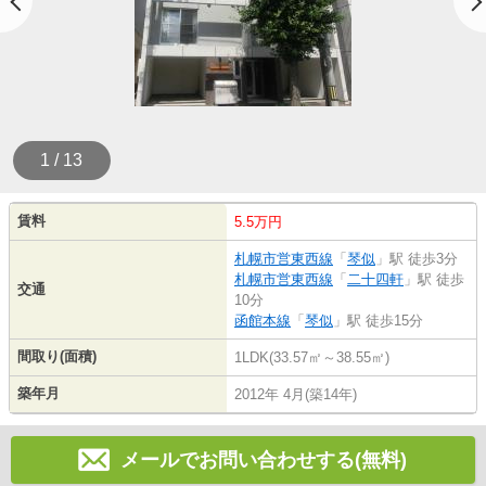
1 / 13
賃料
5.5万円
札幌市営東西線
「
琴似
」駅 徒歩3分
札幌市営東西線
「
二十四軒
」駅 徒歩
交通
10分
函館本線
「
琴似
」駅 徒歩15分
間取り(面積)
1LDK(33.57㎡～38.55㎡)
築年月
2012年 4月(築14年)
メールでお問い合わせする(無料)