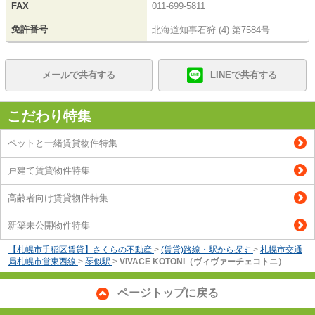
FAX
011-699-5811
免許番号
北海道知事石狩 (4) 第7584号
メールで共有する
LINEで共有する
こだわり特集
ペットと一緒賃貸物件特集
戸建て賃貸物件特集
高齢者向け賃貸物件特集
新築未公開物件特集
【札幌市手稲区賃貸】さくらの不動産
>
(賃貸)路線・駅から探す
>
札幌市交通
局札幌市営東西線
>
琴似駅
>
VIVACE KOTONI（ヴィヴァーチェコトニ）
ページトップに戻る