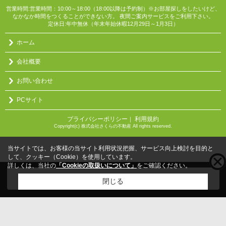
営業時間:営業時間：10:00～18:00（18:00以降は予約制）※お部屋探しをしたいけど、
なかなか時間をつくることができない方。 夜間ご案内サービスをご利用下さい。
定休日:年中無休（年末年始休暇12月29日～1月3日）
ホーム
会社概要
お問い合わせ
PCサイト
プライバシーポリシー
利用規約
｜
Copyright(c) 株式会社さくらの不動産 All rights reserved.
当サイトでは、お客様の当サイト利用状況把握、サービス向上検討を目的と
して、クッキー（Cookie）を使用しています。
詳しくは、当社の
「Cookieの取扱いについて」
をご確認ください。
こちらの物件をご覧の方に
お勧めな物件
はこちら
閉じる