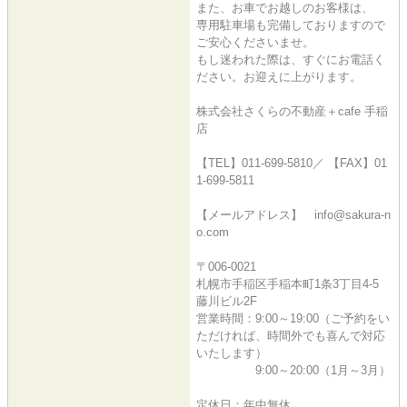
また、お車でお越しのお客様は、
専用駐車場も完備しておりますので
ご安心くださいませ。
もし迷われた際は、すぐにお電話く
ださい。お迎えに上がります。
株式会社さくらの不動産＋cafe 手稲
店
【TEL】011-699-5810／ 【FAX】01
1-699-5811
【メールアドレス】 info@sakura-n
o.com
〒006-0021
札幌市手稲区手稲本町1条3丁目4-5
藤川ビル2F
営業時間：9:00～19:00（ご予約をい
ただければ、時間外でも喜んで対応
いたします）
9:00～20:00（1月～3月）
定休日：年中無休