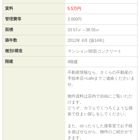
賃料
5.5万円
管理費等
3,000円
面積
33.57㎡～38.55㎡
築年数
2012年 4月 (築14年)
種別/構造
マンション/鉄筋コンクリート
階建
4階建
不動産情報なら、さくらの不動産の
手稲本店+cafeまでご連絡くださいま
せ。
物件資料は店内で自由にご覧いただ
けます。
どうぞ、カフェでくつろぐような感
覚で住まい探しをしてください。
また、ゆったりした接客室でお子様
を遊ばせながら、物件のご紹介がで
きます。