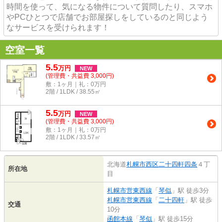
時間を使って、気になる物件について質問したり、スマホ
やPCひとつで店舗でお部屋探しをしているのと同じよう
なサービスを受けられます！
空室一覧
5.5
万
円
NEW
(管理費・共益費 3,000円)
敷：1ヶ月｜礼：0万円
2階 / 1LDK / 38.55㎡
5.5
万
円
NEW
(管理費・共益費 3,000円)
敷：1ヶ月｜礼：0万円
2階 / 1LDK / 33.57㎡
北海道
札幌市西区
二十四軒四条
４丁
所在地
目
札幌市営東西線
「
琴似
」駅 徒歩3分
札幌市営東西線
「
二十四軒
」駅 徒歩
交通
10分
函館本線
「
琴似
」駅 徒歩15分