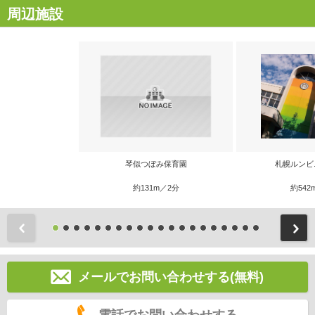
周辺施設
琴似つぼみ保育園
札幌ルンビ
約131m／2分
約542
前
メールでお問い合わせする(無料)
電話でお問い合わせする