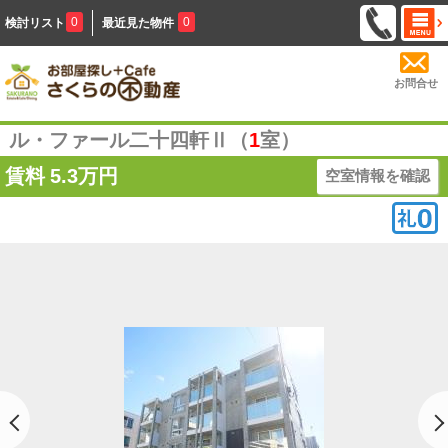
0
0
検討リスト
最近見た物件
お問合せ
ル・ファール二十四軒Ⅱ（
1
室）
賃料
5.3万円
空室情報を確認