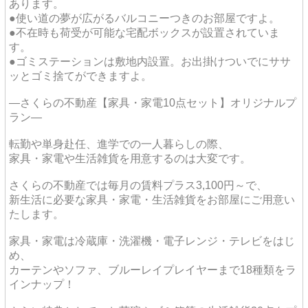
あります。
●使い道の夢が広がるバルコニーつきのお部屋ですよ。
●不在時も荷受が可能な宅配ボックスが設置されていま
す。
●ゴミステーションは敷地内設置。お出掛けついでにササ
ッとゴミ捨てができますよ。
―さくらの不動産【家具・家電10点セット】オリジナルプ
ラン―
転勤や単身赴任、進学での一人暮らしの際、
家具・家電や生活雑貨を用意するのは大変です。
さくらの不動産では毎月の賃料プラス3,100円～で、
新生活に必要な家具・家電・生活雑貨をお部屋にご用意い
たします。
家具・家電は冷蔵庫・洗濯機・電子レンジ・テレビをはじ
め、
カーテンやソファ、ブルーレイプレイヤーまで18種類をラ
インナップ！