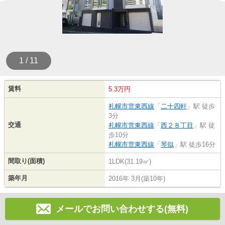
1 / 11
賃料
5.3万円
札幌市営東西線
「
二十四軒
」駅 徒歩
3分
交通
札幌市営東西線
「
西２８丁目
」駅 徒
歩10分
札幌市営東西線
「
琴似
」駅 徒歩16分
間取り(面積)
1LDK(31.19㎡)
築年月
2016年 3月(築10年)
メールでお問い合わせする(無料)