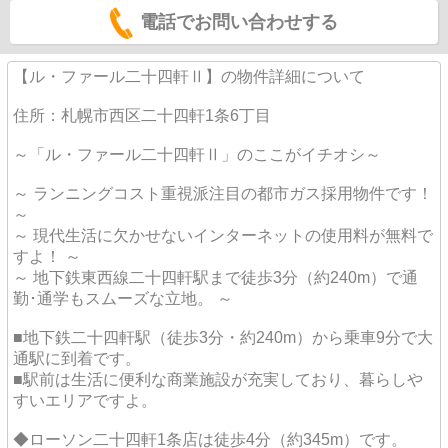
電話でお問い合わせする
【ル・ファール二十四軒Ⅱ】の物件詳細について
住所：札幌市西区二十四軒1条6丁目
～「ル・ファール二十四軒Ⅱ」のここがイチオシ～
～ ランニングコスト重視派注目の都市ガス採用物件です！
～
～ 現代生活に欠かせないインターネットの使用料が無料で
すよ！ ～
～ 地下鉄東西線二十四軒駅まで徒歩3分（約240m）で通
勤･通学もスムーズな立地。 ～
■地下鉄二十四軒駅（徒歩3分・約240m）から乗車9分で大
通駅に到着です。
■駅前は生活に便利な商業施設が充実しており、暮らしや
すいエリアですよ。
◆ローソン二十四軒1条店は徒歩4分（約345m）です。