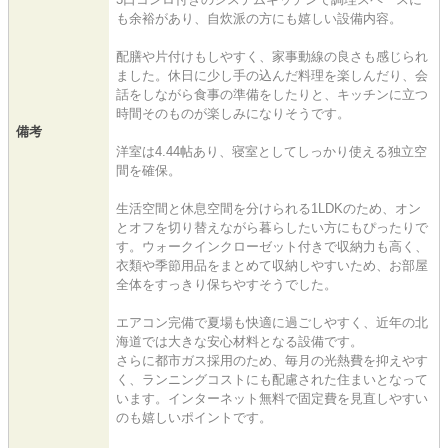
も余裕があり、自炊派の方にも嬉しい設備内容。
配膳や片付けもしやすく、家事動線の良さも感じられ
ました。休日に少し手の込んだ料理を楽しんだり、会
話をしながら食事の準備をしたりと、キッチンに立つ
時間そのものが楽しみになりそうです。
備考
洋室は4.44帖あり、寝室としてしっかり使える独立空
間を確保。
生活空間と休息空間を分けられる1LDKのため、オン
とオフを切り替えながら暮らしたい方にもぴったりで
す。ウォークインクローゼット付きで収納力も高く、
衣類や季節用品をまとめて収納しやすいため、お部屋
全体をすっきり保ちやすそうでした。
エアコン完備で夏場も快適に過ごしやすく、近年の北
海道では大きな安心材料となる設備です。
さらに都市ガス採用のため、毎月の光熱費を抑えやす
く、ランニングコストにも配慮された住まいとなって
います。インターネット無料で固定費を見直しやすい
のも嬉しいポイントです。