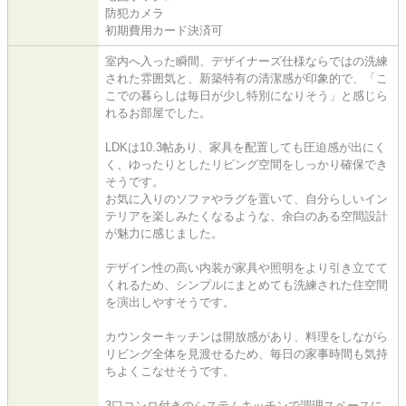
防犯カメラ
初期費用カード決済可
室内へ入った瞬間、デザイナーズ仕様ならではの洗練
された雰囲気と、新築特有の清潔感が印象的で、「こ
こでの暮らしは毎日が少し特別になりそう」と感じら
れるお部屋でした。
LDKは10.3帖あり、家具を配置しても圧迫感が出にく
く、ゆったりとしたリビング空間をしっかり確保でき
そうです。
お気に入りのソファやラグを置いて、自分らしいイン
テリアを楽しみたくなるような、余白のある空間設計
が魅力に感じました。
デザイン性の高い内装が家具や照明をより引き立てて
くれるため、シンプルにまとめても洗練された住空間
を演出しやすそうです。
カウンターキッチンは開放感があり、料理をしながら
リビング全体を見渡せるため、毎日の家事時間も気持
ちよくこなせそうです。
3口コンロ付きのシステムキッチンで調理スペースに