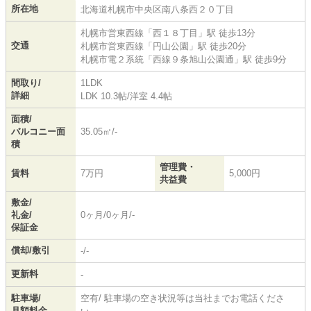
所在地
北海道
札幌市中央区
南八条西
２０丁目
札幌市営東西線
「
西１８丁目
」駅 徒歩13分
交通
札幌市営東西線
「
円山公園
」駅 徒歩20分
札幌市電２系統
「
西線９条旭山公園通
」駅 徒歩9分
間取り/
1LDK
詳細
LDK 10.3帖
/
洋室 4.4帖
面積/
バルコニー面
35.05㎡/-
積
管理費・
賃料
7万円
5,000円
共益費
敷金/
礼金/
0ヶ月/0ヶ月/-
保証金
償却/敷引
-/-
更新料
-
駐車場/
空有/ 駐車場の空き状況等は当社までお電話くださ
月額料金