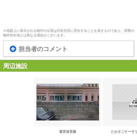
※地図上に表示される物件の位置は付近住所に所在することを表すものであり、実際の
物件所在地とは異なる場合がございます。
担当者のコメント
周辺施設
愛育保育園
たかさごナーサ