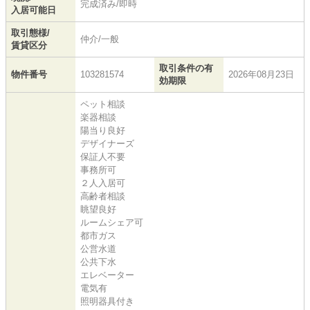
完成済み/即時
入居可能日
取引態様/
仲介/一般
賃貸区分
取引条件の有
物件番号
103281574
2026年08月23日
効期限
ペット相談
楽器相談
陽当り良好
デザイナーズ
保証人不要
事務所可
２人入居可
高齢者相談
眺望良好
ルームシェア可
都市ガス
公営水道
公共下水
エレベーター
電気有
照明器具付き