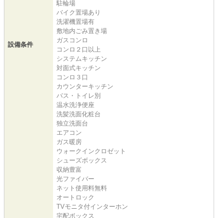
駐輪場
バイク置場あり
洗濯機置場有
敷地内ごみ置き場
ガスコンロ
設備条件
コンロ２口以上
システムキッチン
対面式キッチン
コンロ３口
カウンターキッチン
バス・トイレ別
温水洗浄便座
洗髪洗面化粧台
独立洗面台
エアコン
ガス暖房
ウォークインクロゼット
シューズボックス
収納豊富
光ファイバー
ネット使用料無料
オートロック
TVモニタ付インターホン
宅配ボックス