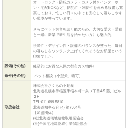
オートロック・防犯カメラ・カメラ付きインターホ
ン・宅配BOXなど、防犯性・利便性を高める設備も充
実しており、忙しい日々の中でも安心して暮らしやす
い環境が整っています。
さらにペット飼育相談可能のため、大切な愛犬・愛猫
と一緒に新築で新生活を始めたい方にも魅力的。
快適性・デザイン性・設備のバランスが整った、毎日
の暮らしをワンランク上げてくれそうなお部屋という
印象でした。
設備(その他)
経済的にお得な人気の都市ガス物件♪
条件(その他)
ペット相談（小型犬、猫可）
株式会社さくらの不動産
北海道札幌市手稲区手稲本町一条３丁目4-5 藤川ビル
２F
TEL:011-699-5810
取扱会社
北海道知事石狩 (4) 第7584号
【加盟団体】
(社)北海道宅地建物取引業協会
(社)全国宅地建物取引業保証協会