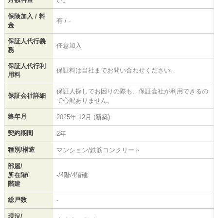
い。
保険加入 / 料
有 / -
金
保証人代行義
任意加入
務
保証人代行利
保証料は当社までお問い合わせください。
用料
保証人探しでお困りの際も、保証会社が利用できるの
保証会社詳細
で心配ありません。
築年月
2025年 12月 (新築)
契約期間
2年
種別/構造
マンション/鉄筋コンクリート
部屋/
所在階/
-/4階/4階建
階建
総戸数
-
現況/