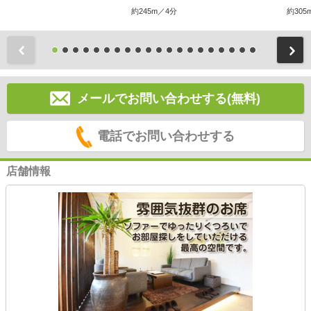
約245m／4分
約305
前
メールでお問い合わせする(無料)
電話でお問い合わせする
店舗情報