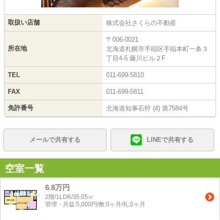
取扱い店舗
株式会社さくらの不動産
〒006-0021
所在地
北海道札幌市手稲区手稲本町一条３
丁目4-5 藤川ビル２F
TEL
011-699-5810
FAX
011-699-5811
免許番号
北海道知事石狩 (4) 第7584号
メールで共有する
LINEで共有する
空室一覧
6.8万円
2階/1LDK/35.05㎡
管理・共益:5,000円/敷:0ヶ月/礼:0ヶ月