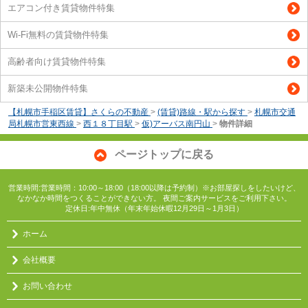
エアコン付き賃貸物件特集
Wi-Fi無料の賃貸物件特集
高齢者向け賃貸物件特集
新築未公開物件特集
【札幌市手稲区賃貸】さくらの不動産
>
(賃貸)路線・駅から探す
>
札幌市交通
局札幌市営東西線
>
西１８丁目駅
>
仮)アーバス南円山
>
物件詳細
ページトップに戻る
営業時間:営業時間：10:00～18:00（18:00以降は予約制）※お部屋探しをしたいけど、
なかなか時間をつくることができない方。 夜間ご案内サービスをご利用下さい。
定休日:年中無休（年末年始休暇12月29日～1月3日）
ホーム
会社概要
お問い合わせ