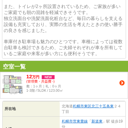
また、トイレが2ヶ所設置されているため、ご家族が多い
ご家庭でも朝の混雑を軽減できそうです。
独立洗面台や洗髪洗面化粧台など、毎日の暮らしを支える
設備も充実しており、実際の生活を考えたときの使い勝手
の良さを感じました。
車庫付き駐車場も魅力のひとつです。車種によっては複数
台駐車も検討できるため、ご夫婦それぞれが車を所有して
いるご家庭や来客が多い方にも便利そうです。
空室一覧
12
万
円
NEW
(管理費・共益費 -)
敷：1ヶ月｜礼：0ヶ月
1-3階 / 5LDK / 123.00㎡
北海道
札幌市東区
北三十五条東
２４
所在地
丁目
札幌市営東豊線
「
新道東
」駅 徒歩19
分