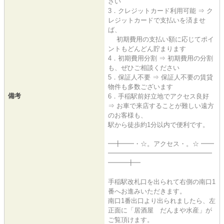
さい
3．クレジットカード利用可能 ⇒ ク
レジットカードで支払いを済ませ
ば、
初期費用の支払い額に応じてポイ
ントもどんどん貯まります
4．初期費用分割 ⇒ 初期費用の分割
も、ぜひご相談ください
5．保証人不要 ⇒ 保証人不要の賃貸
物件も多数ございます
備考
6．手稲駅前好立地でアクセス良好
⇒ お車で来店することが難しい遠方
のお客様も、
駅から徒歩約1分以内で便利です。
━╋━━・☆。アクセス・。☆ ━━
━━━━━━━━━━━━━━━━
━━━╋━
手稲駅改札口を出られて右側の南口1
番へお進みいただきます。
南口1番出口より出られましたら、左
正面に「居酒屋 だんまや水産」が
ご覧頂けます。