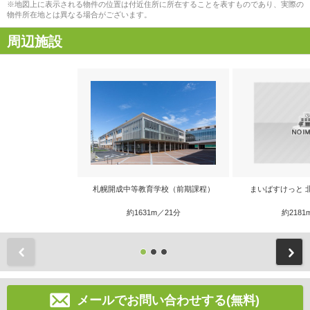
※地図上に表示される物件の位置は付近住所に所在することを表すものであり、実際の
物件所在地とは異なる場合がございます。
周辺施設
札幌開成中等教育学校（前期課程）
まいばすけっと 北
約1631m／21分
約2181
前
メールでお問い合わせする(無料)