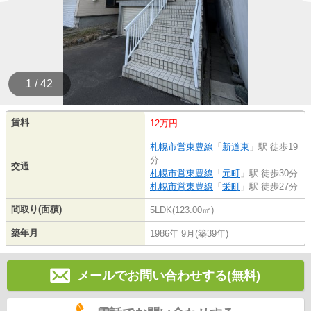
1 / 42
賃料
12万円
札幌市営東豊線
「
新道東
」駅 徒歩19
分
交通
札幌市営東豊線
「
元町
」駅 徒歩30分
札幌市営東豊線
「
栄町
」駅 徒歩27分
間取り(面積)
5LDK(123.00㎡)
築年月
1986年 9月(築39年)
メールでお問い合わせする(無料)