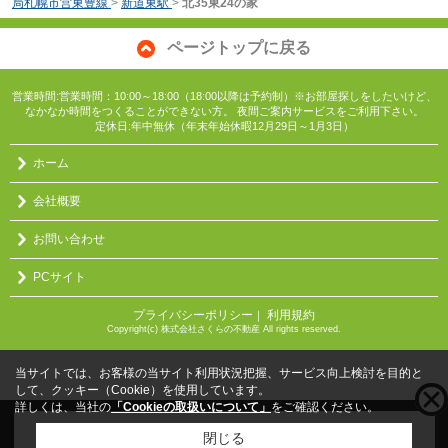
局札幌市営東豊線
>
新道東駅
>
北35東24の家
ページトップに戻る
営業時間:営業時間：10:00～18:00（18:00以降は予約制）※お部屋探しをしたいけど、
なかなか時間をつくることができない方。 夜間ご案内サービスをご利用下さい。
定休日:年中無休（年末年始休暇12月29日～1月3日）
ホーム
会社概要
お問い合わせ
PCサイト
プライバシーポリシー
利用規約
｜
Copyright(c) 株式会社さくらの不動産 All rights reserved.
当サイトでは、お客様の当サイト利用状況把握、サービス向上検討を目的と
して、クッキー（Cookie）を使用しています。
詳しくは、当社の
「Cookieの取扱いについて」
をご確認ください。
こちらの物件をご覧の方に
お勧めな物件
はこちら
閉じる