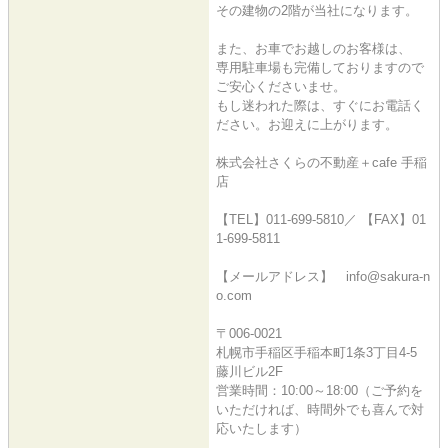
その建物の2階が当社になります。
また、お車でお越しのお客様は、
専用駐車場も完備しておりますので
ご安心くださいませ。
もし迷われた際は、すぐにお電話く
ださい。お迎えに上がります。
株式会社さくらの不動産＋cafe 手稲
店
【TEL】011-699-5810／ 【FAX】01
1-699-5811
【メールアドレス】 info@sakura-n
o.com
〒006-0021
札幌市手稲区手稲本町1条3丁目4-5
藤川ビル2F
営業時間：10:00～18:00（ご予約を
いただければ、時間外でも喜んで対
応いたします）