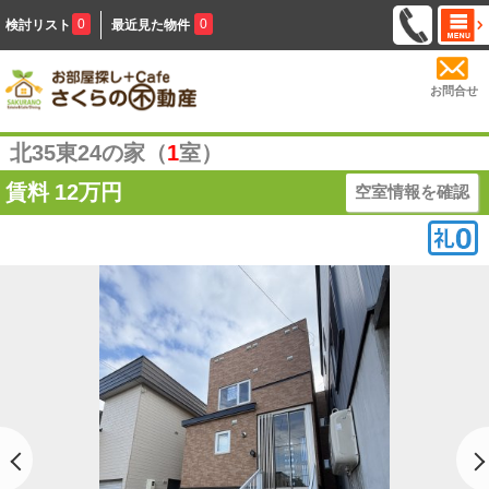
0
0
検討リスト
最近見た物件
お問合せ
北35東24の家（
1
室）
賃料
12万円
空室情報を確認