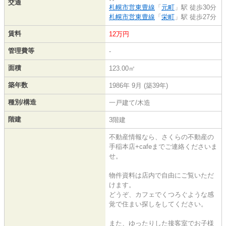
交通
札幌市営東豊線
「
元町
」駅 徒歩30分
札幌市営東豊線
「
栄町
」駅 徒歩27分
賃料
12万円
管理費等
-
面積
123.00㎡
築年数
1986年 9月 (築39年)
種別/構造
一戸建て/木造
階建
3階建
不動産情報なら、さくらの不動産の
手稲本店+cafeまでご連絡くださいま
せ。
物件資料は店内で自由にご覧いただ
けます。
どうぞ、カフェでくつろぐような感
覚で住まい探しをしてください。
また、ゆったりした接客室でお子様